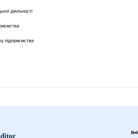
ької діяльності
приємства
ку підприємства
Веб
ditor