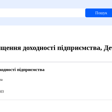
Пошук
ищення доходності підприємства, Д
ходності підприємства
ра
03