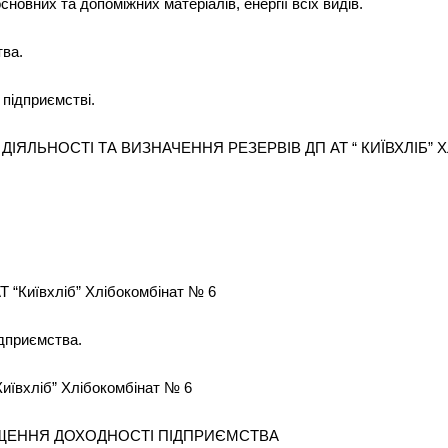
новних та допоміжних матеріалів, енергії всіх видів.
тва.
 підприємстві.
Ї ДІЯЛЬНОСТІ ТА ВИЗНАЧЕННЯ РЕЗЕРВІВ ДП АТ “ КИЇВХЛІБ”
АТ “Київхліб” Хлібокомбінат № 6
ідприємства.
Київхліб” Хлібокомбінат № 6
ВИЩЕННЯ ДОХОДНОСТІ ПІДПРИЄМСТВА