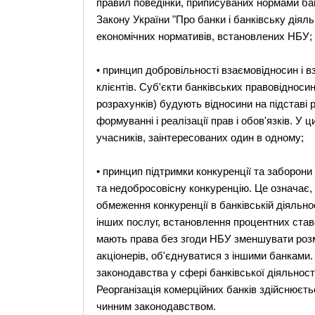
правил поведінки, приписуваних нормами банк
Закону України "Про банки і банківську діял
економічних нормативів, встановлених НБУ;
• принцип добровільності взаємовідносин і в
клієнтів. Суб'єкти банківських правовідносин
розрахунків) будують відносини на підставі рі
формуванні і реалізації прав і обов'язків. У
учасників, заінтересованих один в одному;
• принцип підтримки конкуренції та заборони
та недобросовісну конкуренцію. Це означає
обмеження конкуренції в банківській діяльнос
інших послуг, встановлення процентних ставо
мають права без згоди НБУ зменшувати розм
акціонерів, об'єднуватися з іншими банкам
законодавства у сфері банківської діяльност
Реорганізація комерційних банків здійснюєт
чинним законодавством.