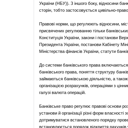
України (НБУ)). З іншого боку, відносини бан
сторін, тобто застосовується цивільно-прав
Правові норми, що регулюють відносини, міст
присвячених регулюванню тільки банківських
Конституція України, закони і постанови Вер
Президента України, постанови Кабінету Міні
Міністерства фінансів України, статути банків
До системи банківського права включаються 
банківського права, поняття структуру банкі
займаються банківською діяльністю, а також 
організацією розрахунків, операціями з цін
галузі валюта операцій.
Банківське право регулює правові основи роз
установи й організації різні форм власності 
дотримуватися встановленого порядку провед
встановлюється порядок відкриття рахунків 