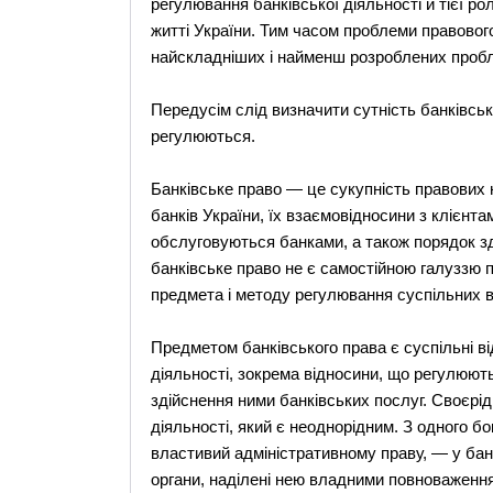
регулювання банківської діяльності й тієї ро
житті України. Тим часом проблеми правовог
найскладніших і найменш розроблених пробл
Передусім слід визначити сутність банківсько
регулюються.
Банківське право — це сукупність правових н
банків України, їх взаємовідносини з клієнт
обслуговуються банками, а також порядок зд
банківське право не є самостійною галуззю 
предмета і методу регулювання суспільних в
Предметом банківського права є суспільні ві
діяльності, зокрема відносини, що регулюють 
здійснення ними банківських послуг. Своєрі
діяльності, який є неоднорідним. З одного б
властивий адміністративному праву, — у ба
органи, наділені нею владними повноваження 