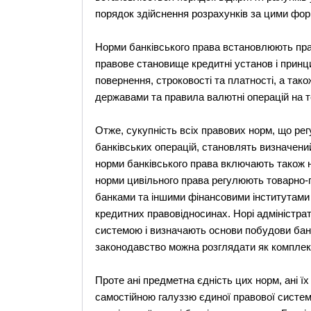
порядок здійснення розрахунків за цими фо
Норми банківського права встановлюють пра
правове становище кредитні установ і принц
повернення, строковості та платності, а так
державами та правила валютні операцій на те
Отже, сукупність всіх правових норм, що рег
банківських операцій, становлять визначений
норми банківського права включають також н
норми цивільного права регулюють товарно-г
банками та іншими фінансовими інститутами 
кредитних правовідносинах. Норі адміністр
системою і визначають основи побудови банкі
законодавство можна розглядати як комплек
Проте ані предметна єдність цих норм, ані ї
самостійною галуззю єдиної правової систем