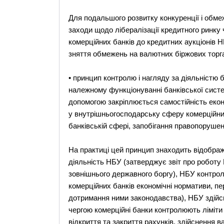
Для подальшого розвитку конкуренції і обм
заходи щодо лібералізації кредитного ринку
комерційних банків до кредитних аукціонів Н
зняття обмежень на валютних біржових торг
• принцип контролю і нагляду за діяльністю 
належному функціонуванні банківської сист
допомогою закріплюється самостійність екон
у внутрішньогосподарську сферу комерційних
банківській сфері, запобігання правопорушен
На практиці цей принцип знаходить відобра
діяльність НБУ (затверджує звіт про роботу 
зовнішнього державного боргу), НБУ контрол
комерційних банків економічні нормативи, пе
дотримання ними законодавства), НБУ здійс
чергою комерційні банки контролюють ліміти 
відкриття та закриття рахунків, здійснення 