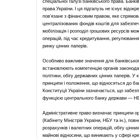
спеціальної галузі банківського права. Банк
права України. І ця підгалузь не існує відок
пов'язане з фінансовим правом, яке спрямова
централізованих фондів коштів для забезпе
мобілізація і розподіл грошових ресурсів мо
операцій, під час кредитування, регулюванн
ринку цінних паперів.
Особливо важливе значення для банківськог
встановлюють компетенцію органів законодав
політики, обігу державних цінних паперів. У
принципи і положення, що відносяться до бан
Конституції України зазначається, що забез
функцією центрального банку держави — Н
Адміністративне право визначає принципи орг
(Кабінету Міністрів України, НБУ та ін.), пов
розрахунків і валютних операцій, обігу цінни
майнові відносини, що виникають у сфері кре