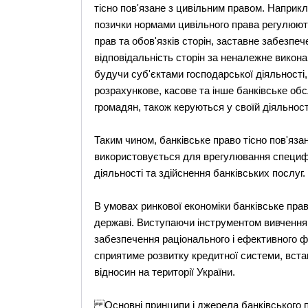
тісно пов'язане з цивільним правом. Наприкл
позички нормами цивільного права регулюютьс
прав та обов'язків сторін, заставне забезпеч
відповідальність сторін за неналежне виконан
будучи суб'єктами господарської діяльності
розрахункове, касове та інше банківське обс
громадян, також керуються у своїй діяльност
Таким чином, банківське право тісно пов'яза
використовується для врегулювання специфіч
діяльності та здійснення банківських послуг.
В умовах ринкової економіки банківське прав
державі. Виступаючи інструментом вивчення
забезпечення раціонального і ефективного ф
сприятиме розвитку кредитної системи, вст
відносин на території України.
Основні принципи і джерела банківського 