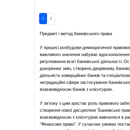
1
2
Предмет і метод банківського права
У процесі розбудови демократичної правової
важливого значення набуває вдосконалення б
регулювання всієї банківської діяльності. О
докорінних змін, створено дворівневу банків
діяльність комерційних банків та спеціаліз
нетрадиційні сфери застосування банківськог
взаємовідносин банків з клієнтурою.
У зв'язку з цим зростає роль правового забе
створення нової дисципліни "Банківське прав
взаємовідносин з клієнтурою вивчалися в ра
"Фінансове право". У сучасних умовах пост