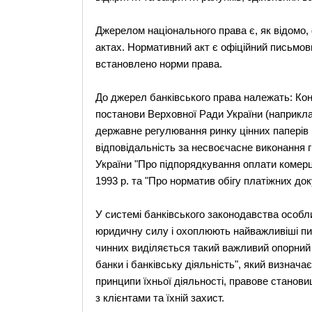
Джерелом національного права є, як відомо
актах. Нормативний акт є офіційний письмов
встановлено норми права.
До джерел банківського права належать: Конст
постанови Верховної Ради України (наприкла
державне регулювання ринку цінних паперів в 
відповідальність за несвоєчасне виконання 
України "Про підпорядкування оплати комерц
1993 р. та "Про норматив обігу платіжних доку
У системі банківського законодавства особл
юридичну силу і охоплюють найважливіші пит
чинних виділяється такий важливий опорний з
банки і банківську діяльність", який визнача
принципи їхньої діяльності, правове стано
з клієнтами та їхній захист.