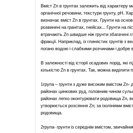
Вміст Zn в грунтах залежить від характеру ма
органічної речовини, текстури грунту, рН. Х
визначає вміст Zn в грунтах. Грунти на осн
розвинені на гранітах, гнейсах... Грунти на п
втрачають Zn швидше ніж грунти збагачені г
фракції. Наприклад, із глинястих грунтів з в
погано водою і слабкими розчинами і добре в
В залежності від історії осадових порід, які 
кількістю Zn в грунтах. Так, можна виділити по
1група – грунти з дуже високим вмістом Zn- д
районах цинкових руд, головним чином сульф
районах легко оконтурювати родовища Zn, вн
утворюється розсіяння Zn; за ізолініями вміс
родовища.
2група- грунти із середнім вмістом, звичайни