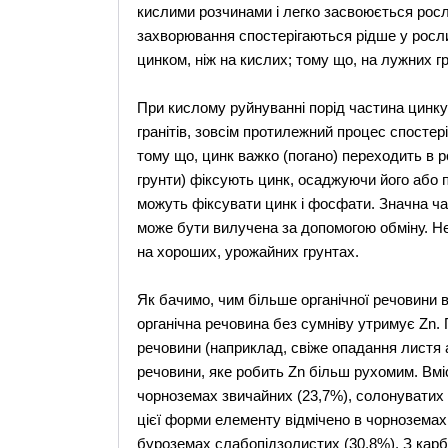
кислими розчинами i легко засвоюється росли
захворювання спостерігаються рідше у росли
цинком, ніж на кислих; тому що, на лужних г
При кислому руйнуванні порід частина цинку
гранітів, зовсім протилежний процес спостер
тому що, цинк важко (погано) переходить в р
грунти) фіксують цинк, осаджуючи його або п
можуть фіксувати цинк і фосфати. Значна час
може бути вилучена за допомогою обміну. Не
на хороших, урожайних грунтах.
Як бачимо, чим більше органічної речовини в
органічна речовина без сумніву утримує Zn.
речовини (наприклад, свіже опадання листя а
речовини, яке робить Zn більш рухомим. Вмі
чорноземах звичайних (23,7%), солонуватих 
цієї форми елементу відмічено в чорноземах
буроземах слабопідзолистих (30,8%). З кар