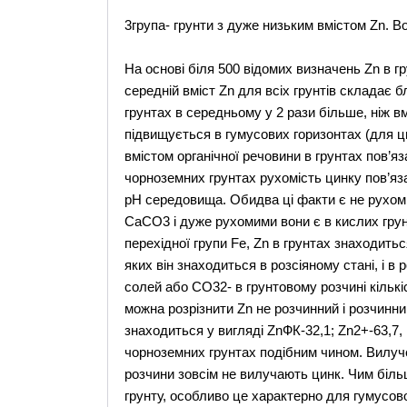
3група- грунти з дуже низьким вмістом Zn. В
На основі біля 500 відомих визначень Zn в гр
середній вміст Zn для всіх грунтів складає б
грунтах в середньому у 2 рази більше, ніж вм
підвищується в гумусових горизонтах (для ци
вмістом органічної речовини в грунтах пов’я
чорноземних грунтах рухомість цинку пов’яз
рН середовища. Обидва ці факти є не рухомим
CaCO3 і дуже рухомими вони є в кислих грунт
перехідної групи Fe, Zn в грунтах знаходить
яких він знаходиться в розсіяному стані, і в
солей або CO32- в грунтовому розчині кількі
можна розрізнити Zn не розчинний і розчинни
знаходиться у вигляді ZnФК-32,1; Zn2+-63,7,
чорноземних грунтах подібним чином. Вилучен
розчини зовсім не вилучають цинк. Чим біль
грунту, особливо це характерно для гумусово