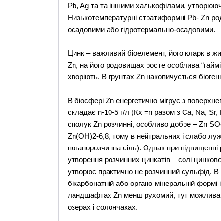
Pb, Ag та та іншими халькофілами, утворюючи
Низькотемпературні стратиформні Pb- Zn ро
осадовими або гідротермально-осадовими.
Цинк – важливий біоелемент, його кларк в жи
Zn, на його родовищах росте особлива “гаймі
хворіють. В грунтах Zn накопичується біоге
В біосфері Zn енергетично мігрує з поверхне
складає n-10-5 г/л (Кх =n разом з Ca, Na, Sr,
сполук Zn розчинні, особливо добре – Zn SO
Zn(OH)2-6,8, тому в нейтральних і слабо л
поганорозчинна сіль). Однак при підвищенні 
утворення розчинних цинкатів – солі цинково
утворює практично не розчинний сульфід. В 
бікарбонатній або органо-мінеральній формі 
ландшафтах Zn менш рухомий, тут можлива 
озерах і солончаках.