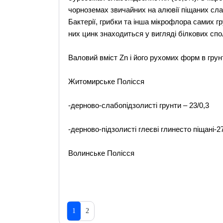
чорноземах звичайних на алювії піщаних сла
Бактерії, грибки та інша мікрофлора самих гр
них цинк знаходиться у вигляді білкових спо
Валовий вміст Zn і його рухомих форм в грун
Житомирське Полісся
-дерново-слабопідзолисті грунти – 23/0,3
-дерново-підзолисті глеєві глинесто піщані-27
Волинське Полісся
1
2