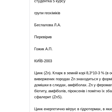
студентка 5 курсу
групи геохіміків
Беспалова Л.А.
Перевірив
Гожик А.П.
КИЇВ-2003
Цинк (Zn). Кларк в земній корі 8,3*10-3 % (в 
вивержених породах Zn знаходиться у формі 
домішки в слюдах, амфіболах. Zn у феромаг
біотиту, амфіболів, піроксенів і помітно їх 
сфалерит (ZnS).
Цинк енергетично мігрує в гідротермах, в яки