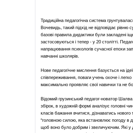
Традиційна педагогічна система грунтувалась
Вочевидь, такий підхід не відповідає рівню с
базові правила дидактики були закладені іще
застосовуються і тепер - у 20 столітті. Педа
напрацювання психологів сучасної епохи запр
навчанні школярів.
Нове педагогічне мислення базується на ідеї 
співпереживання, поваги учень охоче і легко
максимально проявляє свої навички та не бої
Відомий грузинський педагог-новатор Шалва
збірок, в художній формі аналізує головні 
класів бажання вчитися, дізнаватись нового
“головною силою, яка встановлює погоду в ду
щоб воно було добрим і звеличуючим. Які у