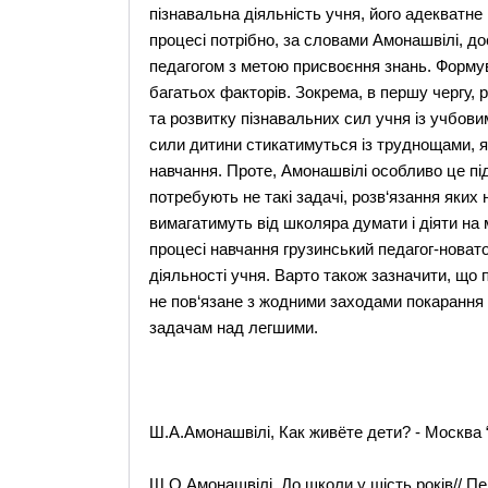
пізнавальна діяльність учня, його адекватне
процесі потрібно, за словами Амонашвілі, до
педагогом з метою присвоєння знань. Формув
багатьох факторів. Зокрема, в першу чергу,
та розвитку пізнавальних сил учня із учбови
сили дитини стикатимуться із труднощами, я
навчання. Проте, Амонашвілі особливо це пі
потребують не такі задачі, розв‘язання яких 
вимагатимуть від школяра думати і діяти на
процесі навчання грузинський педагог-новат
діяльності учня. Варто також зазначити, що 
не пов‘язане з жодними заходами покарання 
задачам над легшими.
Ш.А.Амонашвілі, Как живёте дети? - Москва “
Ш.О.Амонашвілі, До школи у шість років// Педа