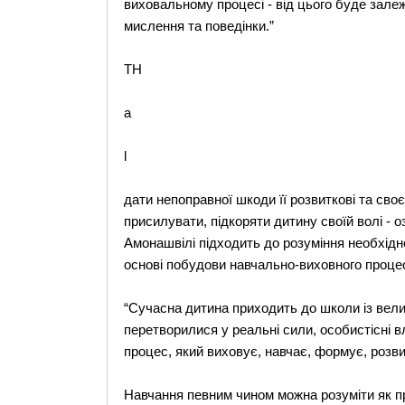
виховальному процесі - від цього буде залеж
мислення та поведінки.”
TH
a
l
дати непоправної шкоди її розвиткові та св
присилувати, підкоряти дитину своїй волі - 
Амонашвілі підходить до розуміння необхіднос
основі побудови навчально-виховного процес
“Сучасна дитина приходить до школи із вел
перетворилися у реальні сили, особистісні в
процес, який виховує, навчає, формує, розви
Навчання певним чином можна розуміти як п