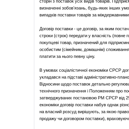
сторін з поставок усіх видів товарів. Підпри
визначенні зобов'язань, будь-яких інших ум
випадків поставки товарів за міждержавними
Договір поставки - це договір, за яким пост
строки (строк) передати у власність (повне 
покупцеві товар, призначений для підприємни
особистим (сімейним, домашнім) споживанням
платити за нього певну ціну.
В умовах соціалістичної економіки СРСР дог
укладався на підставі адміністративно-плано
Відносини щодо поставок детально регулюв
технічного призначення і Положенням про по
затверджуваних постановою РМ СРСР від 29.V
економіки договір поставки набув однак різн
на власний розсуд вирішують, за якою право
продажу чи договором поставки), враховуючи 