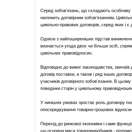
Серед зобов'язань, що складають особливу 
належить договірним зобов'язанням. Цивіль
цивільно-правових договорів, серед яких і є 
Однією з найпоширеніших підстав виникнення
визнається угода двох чи більше осіб, спря
цивільних правовідносин.
Відповідно до вимог законодавства, звичаїв д
договір поставки, а також і ряд інших договор
учасників договірного зобов'язання. В цьому
поведінки сторін у цивільному правовідношен
У нинішніх умовах зростає роль договору по
опосередкування товарно-грошових відносин
Перехід до ринкової економіки і саме функц
що основна маса товаровиробників - підприє