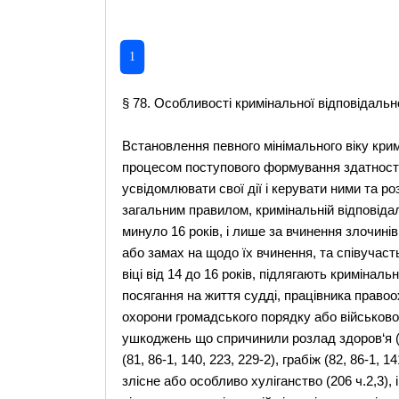
1
§ 78. Особливості кримінальної відповідально
Встановлення певного мінімального віку кримінальної відповідальності пов‘язане з фізіологічним процесом поступового формування здатності особи з моменту досягнення певного віку усвідомлювати свої дії і керувати ними та розуміти небезпечність дій, які нею вчиняються. За загальним правилом, кримінальній відповідальності підлягає особа, якій до вчинення злочину минуло 16 років, і лише за вчинення злочинів, які перелічені у ч.2 ст.10 (у тому числі за готування або замах на щодо їх вчинення, та співучасть у них), з 14-річного віку. Особи, які вчинили злочин у віці від 14 до 16 років, підлягають кримінальній відповідальності лише за вбивство (93-98), посягання на життя судді, працівника правоохоронного органу, члена громадського формування з охорони громадського порядку або військовослужбовця (ст.190-1), умисне заподіяння тілесних ушкоджень що спричинили розлад здоров‘я (101-104, 106 ч.1, 189-4), зґвалтування (117), крадіжку (81, 86-1, 140, 223, 229-2), грабіж (82, 86-1, 141, 223, 229-2), розбій (86, 86-1, 142, 223 ч.2, 229-2 ч.3), злісне або особливо хуліганство (206 ч.2,3), інші злочини. Особи в віці від 14 до 16 років не підлягають кримінальній відповідальності за необережні злочини, крім вбивства з необережності. Оскільки ст.10 не встановлює відповідальність осіб, які не досягли шістнадцятирічного віку, за злочини, передбачені ст.58, 59, ч.3 ст.62, ч.3 ст.66, ст.69, ч.2 ст.71, ч.3 ст.86-2, ч.5 ст.123-1, ч.3 ст.144, ч.4 ст.187-6, ч.2 ст.189-5, такі дії винного, поєднані з убивством або заподіянням потерпілому тілесних ушкоджень, необхідно кваліфікувати за ст.93-98, 101-104, ч.1 ст.106 чи ст.189-4 (постанова Пленуму ВС від 01.04.94 №1 “Про судову практику в справах про злочини проти життя і здоров‘я людини”). Особи, які вчинили діяння, передбачені кримінальним законом, у віці до 14 років, а також особи, що вчинили у віці від 14 до 16 років суспільно небезпечні діяння, не вказані в ч.2 ст.10, не підлягають кримінальній відповідальності. Вік, з якого настає кримінальна відповідальність повинен обчислюватися з моменту вчинення злочину. Вік встановлюється відповідно до документів про народження, паспорту, а відсутності таких аз наявності висновку медичної експертизи. Особа вважається такою, що досягла певного віку не в день народження, а починаючи з наступної доби. У випадках, коли вік обвинуваченого встановлює судово-медична експертиза, днем його народження слід вважати останній день визначеного року, а при визначенні віку мінімальною і максимальною кількістю років слід виходити з пропонованого експертизою мінімального віку цієї особи. При застосуванні до неповнолітнього міри покарання необхідно враховувати не лише характер і ступінь суспільно небезпечності вчиненого злочину, але й особу винного, його психофізіологічний розвиток, обставини, що пом‘якшують і обтяжують відповідальність, а також причини, з якими пов‘язаний злочин. Зокрема, слід мати на увазі, що, відповідно до п.6 ст.40, вчинення злочину неповнолітнім є обставиною, яка пом‘якшує відповідальність. Не повинні застосовуватися міри кримінального покарання до неповнолітніх за окремі незначні правопорушення, якщо самі потерпілі не зверталися з проханням про притягнення неповнолітнього до кримінальної відповідальності. До особи, яка вчинила злочин у віці до 18 років злочин, що не становить великої суспільної небезпеки, суд може, у відповідності до ч.3 ст.10, застосувати примусові заходи виховного характеру, що не є кримінальним покаранням. До не повнолітнього, який вчинив злочин, суд може застосувати примусові заходи виховного характеру, передбачені ст.11. Такі самі заходи суд може застосувати до особи, яка вчинила суспільно небезпечне діяння у віці від 11 років і до виповнення віку, з якого можлива кримінальна відповідальність. При сумніви щодо наявності розумової відсталості неповнолітнього, який вчинив суспільно небезпечне діяння, призначається судово-медична експертиза. Наявність розумової відсталості за певних умов може бути підставою для застосування судом до такого неповнолітнього примусових заходів медичного характеру. Відповідно до ст.11, до осіб, які вчинили злочин у віці до 18 років або суспільно небезпечне діяння до виповнення віку, з якого настає кримінальна відповідальність, суд може застосувати такі примусові заходи виховного характеру: 1) зобов‘язання публічно або в іншій формі попросити вибачення у потерпілого; 2) застереження; 3) передача неповнолітнього під нагляд батькам або особам, які їх замінюють, чи під нагляд педагогічному або трудовому колективу за його згодою, а також окремим громадянам на їх прохання; 4) покладання на неповнолітнього, який досяг 15 віку і має майно або заробіток, обов‘язку відшкодувати заподія