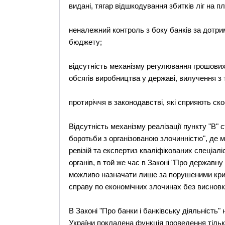
видані, тягар відшкодування збитків ліг на п
неналежний контроль з боку банків за дотр
бюджету;
відсутність механізму регулювання грошових 
обсягів виробництва у державі, вилучення з т
протиріччя в законодавстві, які сприяють ск
Відсутність механізму реалізації пункту "В" 
боротьби з організованою злочинністю", де 
ревізій та експертиз кваліфікованих спеціалі
органів, в той же час в Законі "Про державну 
можливо назначати лише за порушеними кри
справу по економічних злочинах без висновк
В Законі "Про банки і банківську діяльність"
України покладена функція проведення тільки