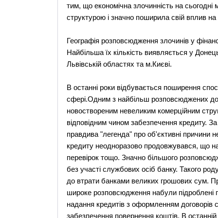
тим, що економічна злочинність на сьогодні 
структурою і значно поширила свій вплив на
Географія розповсюдження злочинів у фінанс
Найбільша їх кількість виявляється у Донецьк
Львівській областях та м.Києві.
В останні роки відбувається поширення спосо
сфері.Одним з найбільш розповсюджених до
новоствореним невеликим комерційним стру
відповідним чином забезпечення кредиту. З
правдива "легенда" про об'єктивні причини н
кредиту неодноразово продовжувався, що н
перевірок тощо. Значно більшого розповсюд
без участі службових осіб банку. Такого род
до втрати банками великих грошових сум. П
широке розповсюдження набули підроблені гар
надання кредитів з оформленням договорів 
забезпечення повернення коштів. В останні