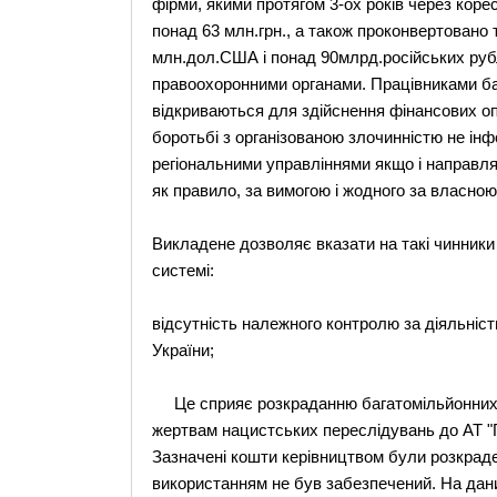
фірми, якими протягом 3-ох років через кор
понад 63 млн.грн., а також проконвертовано 
млн.дол.США і понад 90млрд.російських рубл
правоохоронними органами. Працівниками бан
відкриваються для здійснення фінансових опе
боротьбі з організованою злочинністю не ін
регіональними управліннями якщо і направля
як правило, за вимогою і жодного за власною 
Викладене дозволяє вказати на такі чинники
системі:
відсутність належного контролю за діяльніс
України;
Це сприяє розкраданню багатомільйонних к
жертвам нацистських переслідувань до АТ "Г
Зазначені кошти керівництвом були розкраде
використанням не був забезпечений. На дани