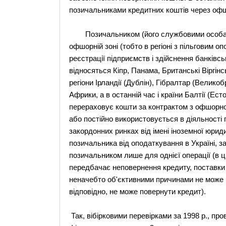
позичальниками кредитних коштів через офш
Позичальником (його службовими особами
офшорній зоні (тобто в регіоні з пільговим
реєстрації підприємств і здійснення банківсь
відносяться Кіпр, Панама, Британські Віргінс
регіони Ірландії (Дублін), Гібралтар (Великоб
Африки, а в останній час і країни Балтії (Ест
перераховує кошти за контрактом з офшорн
або постійно використовується в діяльності 
закордонних ринках від імені іноземної юрид
позичальника від оподаткування в Україні, 
позичальником лише для однієї операції (в 
передбачає неповернення кредиту, поставки 
неначебто об'єктивними причинами не може ре
відповідно, не може повернути кредит).
Так, вібірковими перевірками за 1998 р., про