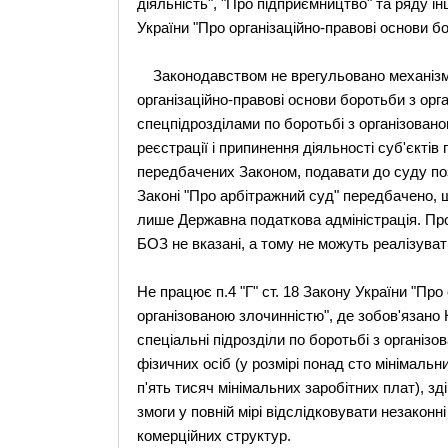
діяльність", "Про підприємництво" та ряду ін
України "Про організаційно-правові основи б
Законодавством не врегульовано механізм в
організаційно-правові основи боротьби з орг
спецпідрозділами по боротьбі з організован
реєстрації і припинення діяльності суб'єктів
передбачених Законом, подавати до суду поз
Законі "Про арбітражний суд" передбачено,
лише Державна податкова адміністрація. Про
БОЗ не вказані, а тому не можуть реалізува
Не працює п.4 "Г" ст. 18 Закону України "Про
організованою злочинністю", де зобов'язано
спеціальні підрозділи по боротьбі з організ
фізичних осіб (у розмірі понад сто мінімальн
п'ять тисяч мінімальних заробітних плат), зд
змоги у повній мірі відслідковувати незакон
комерційних структур.