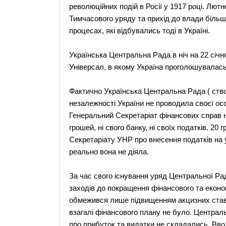
революційних подій в Росії у 1917 році. Лют
Тимчасового уряду та прихід до влади більш
процесах, які відбувались тоді в Україні.
Українська Центральна Рада в ніч на 22 січ
Універсал, в якому Україна проголошувалас
Фактично Українська Центральна Рада ( ство
незалежності України не проводила своєї осо
Генеральний Секретаріат фінансових справ на
грошей, ні свого банку, ні своїх податків. 2
Секретаріату УНР про внесення податків на 
реально вона не діяла.
За час свого існування уряд Центральної Рад
заходів до покращення фінансового та економі
обмежився лише підвищенням акцизних ставо
взагалі фінансового плану не було. Централь
про прибуток та видатки не складались. Вво