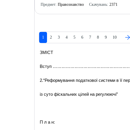
Предмет:
Правознавство
Скачувань:
2371
1
2
3
4
5
6
7
8
9
10
ЗМІСТ
Вступ ………………………………………………
2.“Реформування податкової системи в її пер
із суто фіскальних цілей на регулюючі”
П л а н: