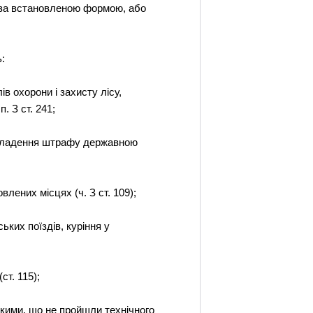
за встановленою формою, або
:
в охорони і захисту лісу,
. З ст. 241;
накладення штрафу державною
влених місцях (ч. З ст. 109);
ьких поїздів, куріння у
т. 115);
кими, що не пройшли технічного