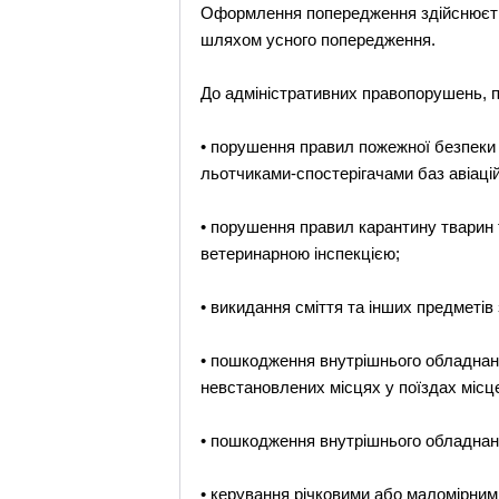
Оформлення попередження здійснюєть
шляхом усного попередження.
До адміністративних правопорушень, 
• порушення правил пожежної безпеки у
льотчиками-спостерігачами баз авіаційн
• порушення правил карантину тварин 
ветеринарною інспекцією;
• викидання сміття та інших предметів з
• пошкодження внутрішнього обладнання
невстановлених місцях у поїздах місцев
• пошкодження внутрішнього обладнання
• керування річковими або маломірним