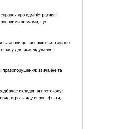
справах про адміністративні
 правовими нормами, що
 Таке становище пояснюється тим, що
о часу для розслідування і
ні правопорушення: звичайне та
ередбачає складання протоколу:
 порядок розгляду справ; факти,