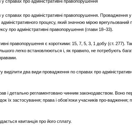
 у справах про адміністративні правопорушення
у справах про адміністративні правопорушення. Провадження у 
 адміністративного процесу, який значною мірою врегульований
ексу про адміністративні правопорушення (глави 18–33).
ивні правопорушення є короткими: 15, 7, 5, 3, 1 добу (ст. 277).
льшого легко встановлюються і, як правило, не потребують багат
правами.
гу виділити два види провадження по справах про адміністратив
прав і детально регламентовано чинним законодавством. Воно п
ядок їх застосування; права і обов'язки учасників про-вадження;
дається квитанція про його сплату.