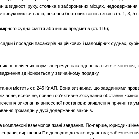
н швидкості руху, стоянка в заборонених місцях, недодержання в
вукових сигналів, несення бортових вогнів і знаків (ч. 1, 3, 5 ст
мірного судна сміття або інших предметів (ст. 116);
садки і посадки пасажирів на річкових і маломірних суднах, курі
шник перелічених норм заперечує накладене на нього стягнення, 
овадження здійснюється у звичайному порядку.
питання містить ст. 245 КпАП. Вона визначає, що завданнями про
часне, всебічне, повне і об'єктивне з'ясування обставин кожної 
зпечення виконання винесеної постанови; виявлення причин та у
вання громадян у дусі додержання законів.
а комплексні взаємопов'язані завдання. По-перше, юрисдикційне 
 справи; вирішення її відповідно до законодавства; забезпеченн