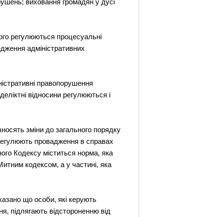
ушень; виховання громадян у дусі
кого регулюються процесуальні
редження адміністративних
ністративні правопорушення
деліктні відносини регулюються і
вносять зміни до загального порядку
 регулюють провадження в справах
ного Кодексу міститься норма, яка
итним кодексом, а у частині, яка
сказано що особи, які керують
ня, підлягають відстороненню від