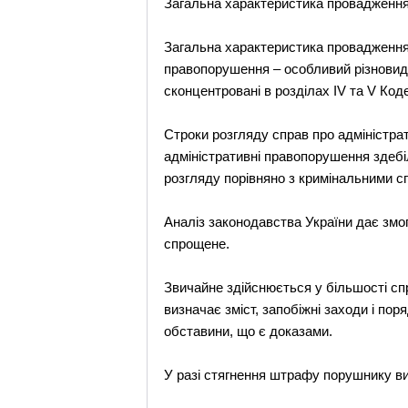
Загальна характеристика провадження
Загальна характеристика провадження 
правопорушення – особливий різновид
сконцентровані в розділах IV та V Код
Строки розгляду справ про адміністрат
адміністративні правопорушення здебі
розгляду порівняно з кримінальними с
Аналіз законодавства України дає змо
спрощене.
Звичайне здійснюється у більшості с
визначає зміст, запобіжні заходи і пор
обставини, що є доказами.
У разі стягнення штрафу порушнику ви