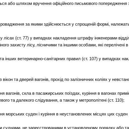
ся або шляхом вручення офіційного письмового попередження 
провадження за якими здійснюється у спрощеній формі, належать
 лісах (ст. 77) у випадках накладення штрафу інженерами відділі
ого захисту лісу, лісничими та іншими особами, які перелічені в п
та інших ветеринарно-санітарних правил (ст. 107) у випадках 
 вікон та дверей вагонів, прохід по залізничних коліях у невстано
 вагонів, скла в пасажирських поїздах, куріння в вагонах приміс
ого та далекого слідування, а також у метрополітені (ст. 110);
 морських суден і куріння в неустановлених місцях цих суден (с
и суднами, не зареєстрованими в установленому порядку або та