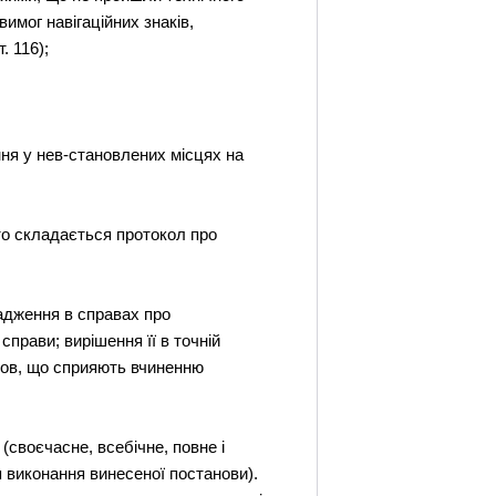
имог навігаційних знаків,
. 116);
ння у нев-становлених місцях на
то складається протокол про
вадження в справах про
справи; вирішення її в точній
мов, що сприяють вчиненню
(своєчасне, всебічне, повне і
я виконання винесеної постанови).