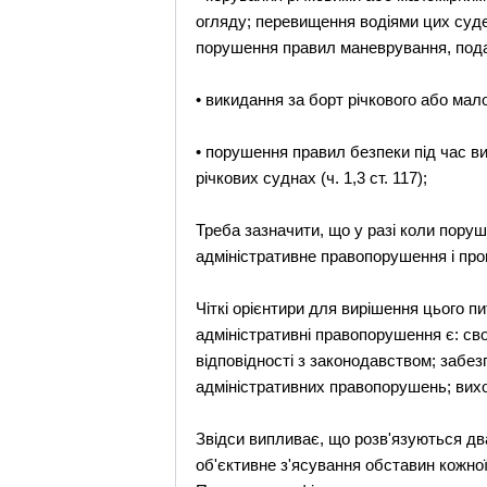
огляду; перевищення водіями цих суде
порушення правил маневрування, подачі з
• викидання за борт річкового або мало
• порушення правил безпеки під час ви
річкових суднах (ч. 1,3 ст. 117);
Треба зазначити, що у разі коли пору
адміністративне правопорушення і пр
Чіткі орієнтири для вирішення цього 
адміністративні правопорушення є: своє
відповідності з законодавством; забе
адміністративних правопорушень; вихо
Звідси випливає, що розв'язуються дв
об'єктивне з'ясування обставин кожної