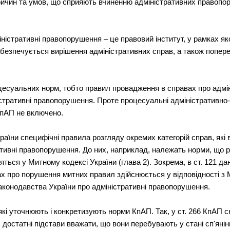
ричин та умов, що сприяють вчиненню адміністративних правопор
ністративні правопорушення – це правовий інститут, у рамках я
 забезпечується вирішення адміністративних справ, а також попе
цесуальних норм, тобто правил провадження в справах про адмі
істративні правопорушення. Проте процесуальні адміністративно-
 КпАП не включено.
аїни специфічні правила розгляду окремих категорій справ, які 
ативні правопорушення. До них, наприклад, належать норми, що
яться у Митному кодексі України (глава 2). Зокрема, в ст. 121 да
 про порушення митних правил здійснюється у відповідності з М
законодавства України про адміністративні правопорушення.
 які уточнюють і конкретизують норми КпАП. Так, у ст. 266 КпАП 
достатні підстави вважати, що вони перебувають у стані сп'янін