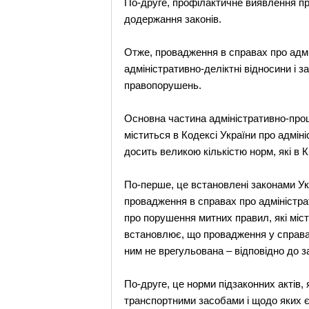
По-друге, профілактичне виявлення п
додержання законів.
Отже, провадження в справах про адмі
адміністративно-деліктні відносини і
правопорушень.
Основна частина адміністративно-про
міститься в Кодексі України про адмін
досить великою кількістю норм, які в
По-перше, це встановлені законами Укр
провадження в справах про адміністр
про порушення митних правил, які міст
встановлює, що провадження у справах
ним не врегульована – відповідно до 
По-друге, це норми підзаконних актів,
транспортними засобами і щодо яких є 