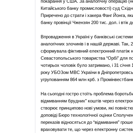
покарання у США. За аналогічну операцію (
Китайського банку промисловості) суд Східно
Приречено до страти і хакера Фанг Йонга, як
банку провінції Чжензян 200 тис. дол. і втік 
Впровадження в Україні у банківські систем
аналогічних злочинів і в нашій державі. Так, 
сформувала фіктивний електронний платіж на
Севастопольського товариства “Орбі” для по
чотирьох чоловік було затримано, і 31 січня
року УБОЗом МВС України в Дніпропетровсь
угрупованням 864 млн крб. з Промінвестбанку
На сьогодні гостро стоїть проблема боротьб
відмиванням брудних” коштів через електрон
створює принципово нові умови, які повністю
доповіді Бюро технологічної оцінки Сполучен
переказів відносяться до “відмивання” грош
враховувати те, що через електронну систе