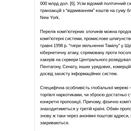
000 млрд дол. [6]. Усім відомий політичний 
транзакцій з “відмиванням” коштів на суму б
New York.
Перелік комп’ютерних злочинів можна продовж
комп’ютерні системи, промислове шпигунство,
травні 1998 р. “тигри звільнення Тамілу” у 
кібернетичну атаку, спрямовану проти посоль
хакерів на сервери Центрального розвідувал
Пентагону, Сенату, інших урядових, комерц
досвід захисту інформаційних систем.
Специфічна особливість глобальної мережі – 
торгівлі наркотиками, чи зброєю достатньо ст
конкретні пропозиції. Причому, фізично комп
знаходитиметься у третій країні. Обмін про
знову ж таки через анонімні поштові адреси, 
закриваються.