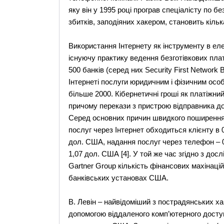
яку він у 1995 році програв спеціалісту по 
збитків, заподіяних хакером, становить кільк
Використання Інтернету як інструменту в ел
існуючу практику ведення безготівкових плате
500 банків (серед них Security First Network
Інтернеті послуги юридичним і фізичним осо
більше 2000. Кібернетичні гроші як платіжний
причому перекази з пристрою відправника до
Серед основних причин швидкого поширення 
послуг через Інтернет обходиться клієнту в 
дол. США, надання послуг через телефон – 0,
1,07 дол. США [4]. У той же час згідно з дос
Gartner Group кількість фінансових махінацій 
банківських установах США.
В. Левін – найвідоміший з пострадянських хак
допомогою віддаленого комп’ютерного доступ