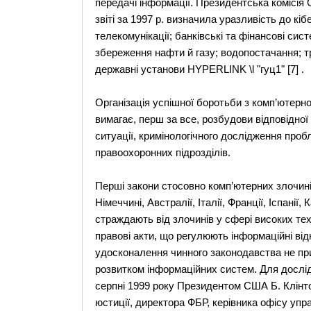
передачі інформації. Президентська комісія
звіті за 1997 р. визначила уразливість до кі
телекомунікації; банківські та фінансові сист
збереження нафти й газу; водопостачання; т
державні установи HYPERLINK \l "гуц1" [7] .
Організація успішної боротьби з комп’ютерн
вимагає, перш за все, розбудови відповідної 
ситуації, кримінологічного дослідження проб
правоохоронних підрозділів.
Перші закони стосовно комп’ютерних злочинів
Німеччині, Австралії, Італії, Франції, Іспані
страждають від злочинів у сфері високих техн
правові акти, що регулюють інформаційні від
удосконалення чинного законодавства не при
розвитком інформаційних систем. Для дослі
серпні 1999 року Президентом США Б. Клінто
юстиції, директора ФБР, керівника офісу упр