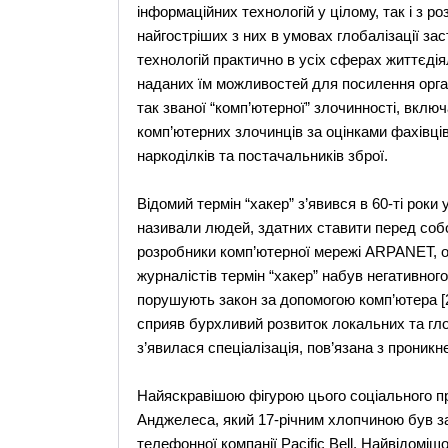
інформаційних технологій у цілому, так і з р
найгостріших з них в умовах глобалізації з
технологій практично в усіх сферах життєді
наданих їм можливостей для посилення орган
так званої “комп’ютерної” злочинності, вкл
комп’ютерних злочинців за оцінками фахівців
наркоділків та постачальників зброї.
Відомий термін “хакер” з’явився в 60-ті роки
називали людей, здатних ставити перед собо
розробники комп’ютерної мережі ARPANET, оп
журналістів термін “хакер” набув негативного
порушують закон за допомогою комп’ютера [
сприяв бурхливий розвиток локальних та гл
з’явилася спеціалізація, пов’язана з проникн
Найяскравішою фігурою цього соціального пр
Анджелеса, який 17-річним хлопчиною був з
телефонної компанії Pacific Bell. Найвідомішо