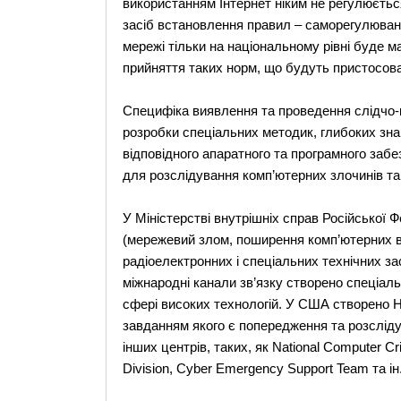
використанням Інтернет ніким не регулюєтьс
засіб встановлення правил – саморегулюван
мережі тільки на національному рівні буде м
прийняття таких норм, що будуть пристосов
Специфіка виявлення та проведення слідчо-кр
розробки спеціальних методик, глибоких зна
відповідного апаратного та програмного заб
для розслідування комп’ютерних злочинів та 
У Міністерстві внутрішніх справ Російської
(мережевий злом, поширення комп’ютерних в
радіоелектронних і спеціальних технічних зас
міжнародні канали зв’язку створено спеціаль
сфері високих технологій. У США створено Н
завданням якого є попередження та розсліду
інших центрів, таких, як National Computer C
Division, Cyber Emergency Support Team та ін