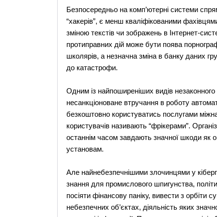
Безпосередньо на комп’ютерні системи спрямова
“хакерів”, є менш кваліфікованими фахівцям
зміною текстів чи зображень в Інтернет-сис
протиправних дій може бути поява порногра
школярів, а незначна зміна в банку даних гр
до катастрофи.
Одним із найпоширеніших видів незаконного 
несанкціоноване втручання в роботу автома
безкоштовно користуватись послугами міжна
користувачів називають “фрікерами”. Організ
останнім часом завдають значної шкоди як о
установам.
Але найнебезпечнішими злочинцями у кіберпр
знання для промислового шпигунства, політич
посіяти фінансову паніку, вивести з орбіти 
небезпечних об’єктах, діяльність яких значно