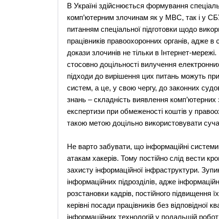
В Україні здійснюється формування спеціальн
комп’ютерним злочинам як у МВС, так і у СБУ
питанням спеціальної підготовки щодо викор
працівників правоохоронних органів, адже в
докази злочинів не тільки в Інтернет-мережі
стосовно доцільності вилучення електронних
підходи до вирішення цих питань можуть пр
систем, а це, у свою чергу, до законних суд
знань – складність виявлення комп’ютерних з
експертизи при обмеженості коштів у правоох
такою метою доцільно використовувати сучас
Не варто забувати, що інформаційні системи
атакам хакерів. Тому постійно слід вести кр
захисту інформаційної інфраструктури. Зуп
інформаційних підрозділів, адже інформацій
розстановки кадрів, постійного підвищення ї
керівні посади працівників без відповідної кв
інформаційних технологій у подальшій робот