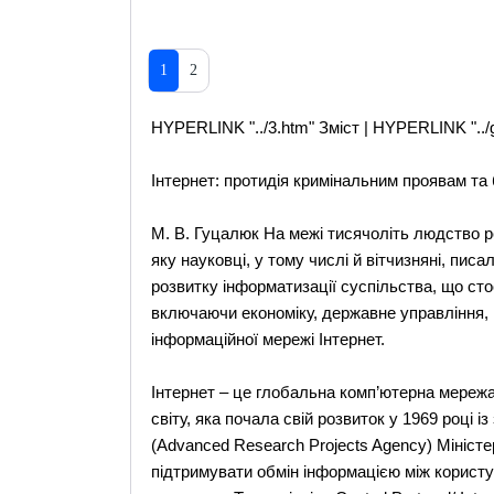
1
2
HYPERLINK "../3.htm" Зміст | HYPERLINK "..
Інтернет: протидія кримінальним проявам та 
М. В. Гуцалюк На межі тисячоліть людство р
яку науковці, у тому числі й вітчизняні, пис
розвитку інформатизації суспільства, що сто
включаючи економіку, державне управління, н
інформаційної мережі Інтернет.
Інтернет – це глобальна комп’ютерна мережа,
світу, яка почала свій розвиток у 1969 році
(Advanced Research Projects Agency) Мініст
підтримувати обмін інформацією між користу