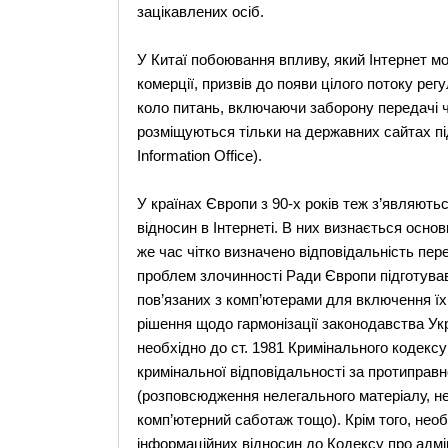
зацікавлених осіб.
У Китаї побоювання впливу, який Інтернет мо
комерції, призвів до появи цілого потоку ре
коло питань, включаючи заборону передачі 
розміщуються тільки на державних сайтах під
Information Office).
У країнах Європи з 90-х років теж з’являют
відносин в Інтернеті. В них визнається основ
же час чітко визначено відповідальність пере
проблем злочинності Ради Європи підготува
пов’язаних з комп’ютерами для включення їх
рішення щодо гармонізації законодавства Ук
необхідно до ст. 1981 Кримінального кодексу 
кримінальної відповідальності за протиправ
(розповсюдження нелегального матеріалу, н
комп’ютерний саботаж тощо). Крім того, нео
інформаційних відносин до Кодексу про адмі