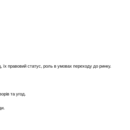
д, їх правовий статус, роль в умовах переходу до ринку.
орів та угод.
ди.