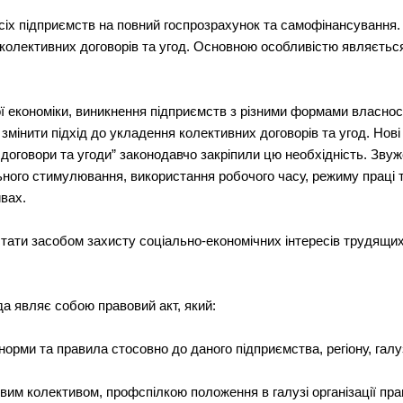
сіх підприємств на повний госпрозрахунок та самофінансування.
колективних договорів та угод. Основною особливістю являється 
ї економіки, виникнення підприємств з різними формами власност
змінити підхід до укладення колективних договорів та угод. Нов
ні договори та угоди” законодавчо закріпили цю необхідність. З
льного стимулювання, використання робочого часу, режиму праці та
вах.
стати засобом захисту соціально-економічних інтересів трудящих
да являє собою правовий акт, який:
орми та правила стосовно до даного підприємства, регіону, галуз
вим колективом, профспілкою положення в галузі організації праці