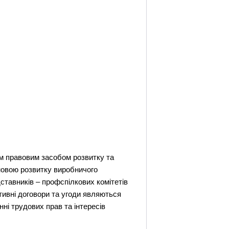
м правовим засобом розвитку та
новою розвитку виробничого
ставників – профспілкових комітетів
тивні договори та угоди являються
ні трудових прав та інтересів