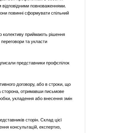
м відповідними повноваженнями.
вони повинні сформувати спільний
ого колективу приймають рішення
и переговори та укласти
підписали представники профспілок
тивного договору, або в строки, що
ша сторона, отримавши письмове
робки, укладення або внесення змін
едставників сторін. Склад цієї
ення консультацій, експертиз,