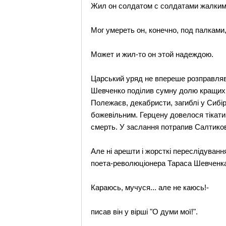
Жил он солдатом с солдатами жалким
Мог умереть он, конечно, под палками
Может и жил-то он этой надеждою.
Царський уряд не впереше розправляв
Шевченко поділив сумну долю кращих л
Полежаєв, декабристи, загиблі у Сибі
божевільним. Герцену довелося тікати
смерть. У заслання потрапив Салтиков
Але ні арешти і жорсткі переслідування, 
поета-революціонера Тараса Шевченк
Караюсь, мучуся... але не каюсь!-
писав він у вірші "О думи мої!".