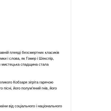
лавній плеяді безсмертних класиків
ки і слова, як Гомер і Шекспір,
 чия мистецька спадщина стала
еликого Кобзаря зігріта гарячою
пісні, його полум’яний гнів, його
аїни від соціального і національного