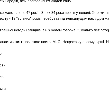
всіх народів, всіх прогресивних людей світу.
мало - лише 47 років. З них 34 роки провів у неволі: 24 роки - п
ешту - 13 "вільних" років перебував під невсипущим наглядом ж
рашної негоди і злиднів, він з болем говорив: "Сколько лет пот
пастив життя великого поета, М. О. Некрасов у своєму вірші "
ю,
сти,
ую,
ости