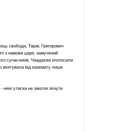
ець свободи, Тарас Григорович
иті з намови царя, замучений
його сучасників. Чаадаєва оголосили
го вкятувала від каземату лише
- ніякі утиски не змогли зігнути