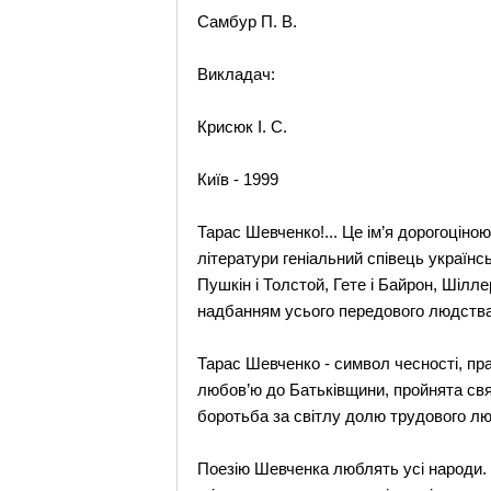
Самбур П. В.
Викладач:
Крисюк І. С.
Київ - 1999
Тарас Шевченко!... Це ім’я дорогоціно
літератури геніальний співець українс
Пушкін і Толстой, Гете і Байрон, Шілле
надбанням усього передового людства
Тарас Шевченко - символ чесності, пра
любов’ю до Батьківщини, пройнята свящ
боротьба за світлу долю трудового лю
Поезію Шевченка люблять усі народи. П