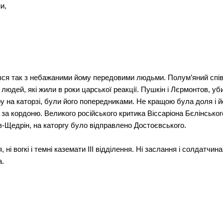
и,
,
ся так з небажаними йому передовими людьми. Полум’яний спів
юдей, які жили в роки царської реакції. Пушкін і Лєрмонтов, уб
ру на каторзі, були його попередниками. Не кращою була доля і 
 за кордоню. Великого російського критика Віссаріона Бєлінсько
-Щедрін, на каторгу було відправлено Достоєвського.
ні вогкі і темні каземати ІІІ відділення. Ні заслання і солдатчина 
а.