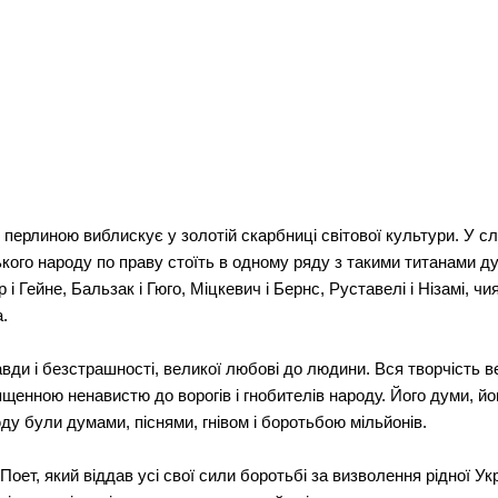
ю перлиною виблискує у золотій скарбниці світової культури. У с
ького народу по праву стоїть в одному ряду з такими титанами дум
р і Гейне, Бальзак і Гюго, Міцкевич і Бернс, Руставелі і Нізамі,
.
вди і безстрашності, великої любові до людини. Вся творчість в
енною ненавистю до ворогів і гнобителів народу. Його думи, його 
ду були думами, піснями, гнівом і боротьбою мільйонів.
оет, який віддав усі свої сили боротьбі за визволення рідної Укр