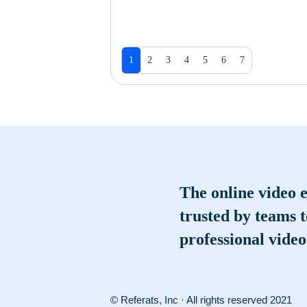
1
2
3
4
5
6
7
The online video e
trusted by teams 
professional video
© Referats, Inc · All rights reserved 2021