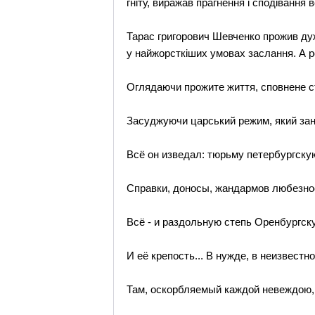
гніту, виражав прагнення і сподівання 
Тарас григорович Шевченко прожив дуже 
у найжорсткіших умовах заслання. А р
Оглядаючи прожите життя, сповнене ст
Засуджуючи царський режим, який зана
Всё он изведал: тюрьму петербургску
Справки, доносы, жандармов любезно
Всё - и раздольную степь Оренбургск
И её крепость... В нужде, в неизвестн
Там, оскорбляемый каждой невеждою,