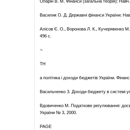
Опарін В. М. Фінанси (загальна теорія): Навч. 
Василик О. Д. Державні фінанси України: Навч
Алісов Є. О., Воронова Л. К., Кучерявенко М. 
496 с.
¬
TH
а політика і доходи бюджетів України. Фінанс
Васильченко З. Доходи бюджету в системі уп
Вдовиченко М. Податкове регулювання: досві
України № 3, 2000.
PAGE