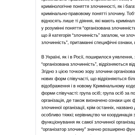
кримінологічне поняття злочинності, як і баг
кримінально-правовому понятті злочину. Тоб
відносять лише ті діяння, які мають кримінал
у розумінні поняття “організована злочинніст
що й категорія “злочинність” загалом, чи зл
злочинність”, притаманні специфічні ознаки, 
В Україні, як і в Росії, поширилося уявлення,
“організована злочинність”, відрізняються ві
Згідно з цією точкою зору злочини організов
нових форм співучасті, що відрізняються бі
відображення і в новому Кримінальному кодекс
форми співучасті: група осіб; група осіб за
організація, де також визначено ознаки цих 
злочинної організації, крім останніх, названо
особливо тяжкі; керівництво чи координація 
функціонування як самої злочинної організаці
“організатор злочину” значно розширено фун