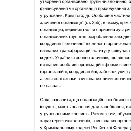
утворення організованої групи чи злочинної 
фінансування чи організація приховування зл
угруповань. Крім того, до Особливої частин
злочинної організації” (ст. 255), в якому, крі
організацію, керівництво чи сприяння зустріч
організованих груп для розроблення заходів 
координації злочинної діяльності організов
названих трансформацій інституту співучаст
кодекс України стосовно злочинів, що віднос
визначив особливі організаційні форми вчинен
(організаційні, координаційні, забезпечуючі) 
а змістовні ознаки вчинюваних ними злочинів
не назвав.
Слід зазначити, що організаційні особливост
існують, мають значення для запобігання, в
угрупованнями злочинів. Разом з тим, обум
характеристики злочинів, вчинюваних органі
у Кримінальному кодексі Російської Федерац