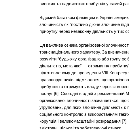
високих та надвисоких прибутків у самий рац
Відомий багатьом фахівцям в Україні амери
злочинність як “постійно діюче злочинне пі
прибутку через незаконну діяльність у тих сф
Ця важлива ознака організованої злочинності
транснаціонального характеру. За визначення
розуміти “будь-яку організацію або групу о
діяльністю, мета якої — отримання прибутку”
підготовленому до проведення VІІІ Конгресу 
правопорушників, відмічалося, що організов
прибутки та отримують владу через створенн
послуг [6]. Сьогодні в одній з рекомендаці
організованої злочинності зазначається, що 
угруповань, для яких злочинна діяльність є 
соціального контролю з використанням таких
корупція і великомасштабні розкрадання [7]. 
змістовні, цільові та забезпечуючі ознаки.