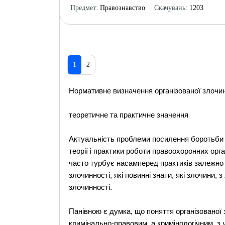
Предмет:
Правознавство
Скачувань:
1203
1
2
Нормативне визначення організованої злочин
теоретичне та практичне значення
Актуальність проблеми посилення боротьби 
теорії і практики роботи правоохоронних орга
часто турбує насамперед практиків залежно в
злочинності, які повинні знати, які злочини, 
злочинності.
Панівною є думка, що поняття організованої з
кримінально-правовим, а кримінологічним, з 