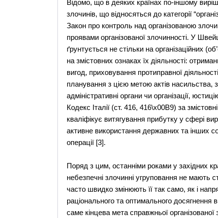
Відомо, що в деяких країнах по-іншому вир
злочинів, що відносяться до категорії “орган
Закон про контроль над організованою злочин
проявами організованої злочинності. У Швейц
ґрунтується не стільки на організаційних (о
на змістовних ознаках їх діяльності: отрима
вигод, приховування протиправної діяльності
планування з цією метою актів насильства, з
адміністративні органи чи організації, юстицію
Кодекс Італії (ст. 416, 416\x00B9) за змістов
кваліфікує витягування прибутку у сфері виро
активне використання державних та інших соц
операції [3].
Поряд з цим, останніми роками у західних к
небезпечні злочинні угруповання не мають ст
часто швидко змінюють її так само, як і напр
раціонального та оптимального досягнення в
саме кінцева мета справжньої організовано