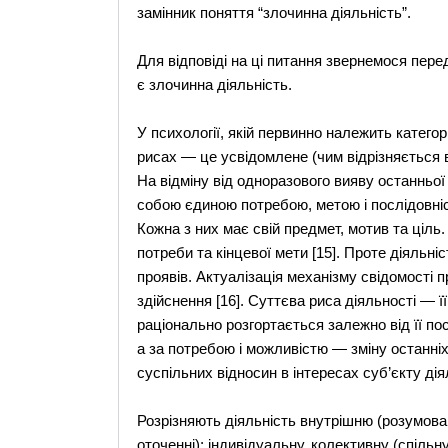
замінник поняття “злочинна діяльність”.
Для відповіді на ці питання звернемося перед
є злочинна діяльність.
У психології, якій первинно належить категор
рисах — це усвідомлене (чим відрізняється в
На відміну від одноразового вияву останньої
собою єдиною потребою, метою і послідовніст
Кожна з них має свій предмет, мотив та ціль.
потреби та кінцевої мети [15]. Проте діяльні
проявів. Актуалізація механізму свідомості п
здійснення [16]. Суттєва риса діяльності — 
раціонально розгортається залежно від її по
а за потребою і можливістю — зміну останніх 
суспільних відносин в інтересах суб’єкту дія
Розрізняють діяльність внутрішню (розумова,
оточенні); індивідуальну, колективну (спільн