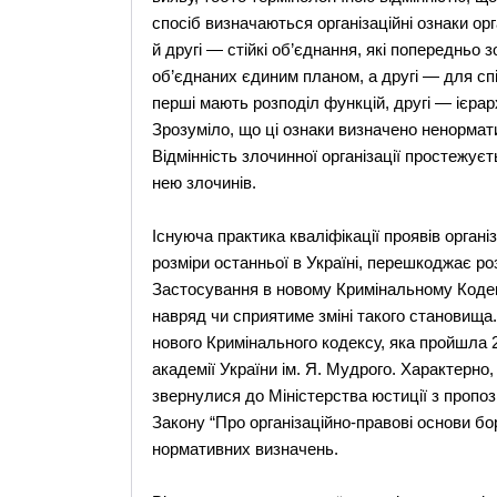
спосіб визначаються організаційні ознаки орга
й другі — стійкі об’єднання, які попередньо 
об’єднаних єдиним планом, а другі — для спі
перші мають розподіл функцій, другі — ієрар
Зрозуміло, що ці ознаки визначено ненормат
Відмінність злочинної організації простежу
нею злочинів.
Існуюча практика кваліфікації проявів орган
розміри останньої в Україні, перешкоджає роз
Застосування в новому Кримінальному Кодекс
навряд чи сприятиме зміні такого становища.
нового Кримінального кодексу, яка пройшла 
академії України ім. Я. Мудрого. Характерн
звернулися до Міністерства юстиції з проп
Закону “Про організаційно-правові основи б
нормативних визначень.