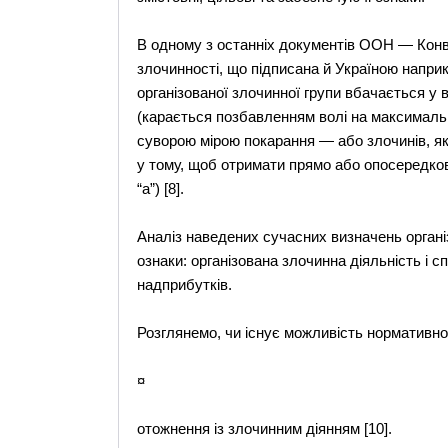
В одному з останніх документів ООН — Конве
злочинності, що підписана й Україною наприкі
організованої злочинної групи вбачається у 
(карається позбавленням волі на максималь
суворою мірою покарання — або злочинів, які
у тому, щоб отримати прямо або опосередкова
“а”) [8].
Аналіз наведених сучасних визначень організ
ознаки: організована злочинна діяльність і 
надприбутків.
Розглянемо, чи існує можливість нормативно
¤
отожнення із злочинним діянням [10].