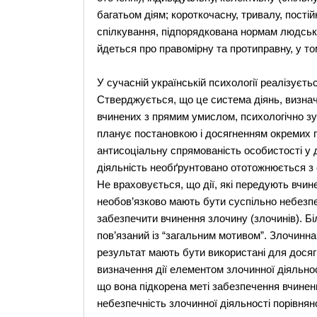
багатьом діям; короткочасну, тривалу, постій
спілкування, підпорядкована нормам людсько
йдеться про правомірну та протиправну, у то
У сучасній українській психології реалізуєть
Стверджується, що це система діянь, визнач
вчинених з прямим умислом, психологічно зу
планує постановкою і досягненням окремих п
антисоціальну спрямованість особистості у д
діяльність необґрунтовано ототожнюється з
Не враховується, що дії, які передують вчин
необов’язково мають бути суспільно небезп
забезпечити вчинення злочину (злочинів). Бі
пов’язаний із “загальним мотивом”. Злочинна 
результат мають бути використані для досягн
визначення дії елементом злочинної діяльнос
що вона підкорена меті забезпечення вчинен
небезпечність злочинної діяльності порівня