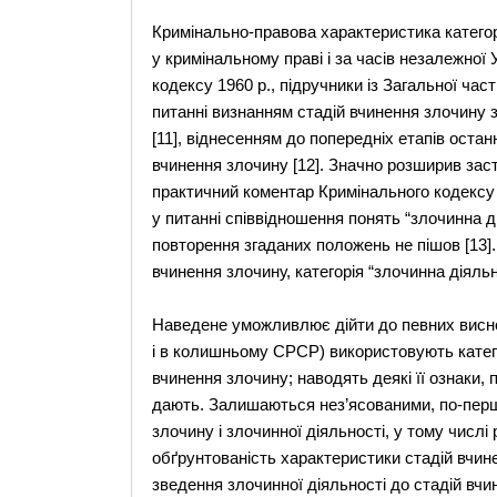
Кримінально-правова характеристика категор
у кримінальному праві і за часів незалежної
кодексу 1960 р., підручники із Загальної ч
питанні визнанням стадій вчинення злочину за
[11], віднесенням до попередніх етапів остан
вчинення злочину [12]. Значно розширив заст
практичний коментар Кримінального кодексу У
у питанні співвідношення понять “злочинна ді
повторення згаданих положень не пішов [13].
вчинення злочину, категорія “злочинна діяльні
Наведене уможливлює дійти до певних висновк
і в колишньому СРСР) використовують категор
вчинення злочину; наводять деякі її ознаки, 
дають. Залишаються нез’ясованими, по-перш
злочину і злочинної діяльності, у тому числі
обґрунтованість характеристики стадій вчин
зведення злочинної діяльності до стадій вчин