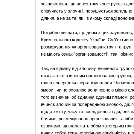
зазначалося, що через таку конструкцію до
співучасть у злочині, порушується загальне 
діяння, а не за те, як і в якому складі воно вч
Потрібно визнати, що деякі з цих зауважень,
Кримінального кодексу України. Суб’єктивно
розмежування як організованих груп та груп
не мають ознак “організованості”, так і різни
Так, на відміну від злочину, вчиненого груп
визнається вчиненим організованою групою, к
група попередньо зорганізувалася. Чи можна
змови і чи не охоплює вона певною мірою еле
того визначені об’єднання єдиним планом, ро
вчиняє злочин за попередньою змовою, діє п
щодо змісту, часу та послідовності дій, без 
бачимо, розмежування організованих та ніби
ознаками, що належать обом категоріям груп
вияву, тобто термінологічною відмінністю, щ