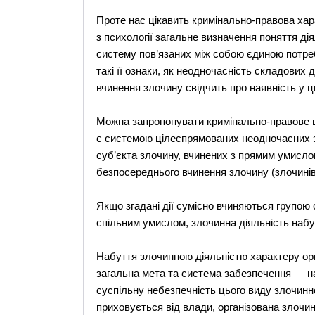
Проте нас цікавить кримінально-правова хар
з психології загальне визначення поняття діял
систему пов’язаних між собою єдиною потреб
такі її ознаки, як неодночасність складових 
вчинення злочину свідчить про наявність у ц
Можна запропонувати кримінально-правове ви
є системою цілеспрямованих неодночасних з
суб’єкта злочину, вчинених з прямим умисло
безпосереднього вчинення злочину (злочинів)
Якщо згадані дії сумісно вчиняються групою
спільним умислом, злочинна діяльність набу
Набуття злочинною діяльністю характеру орга
загальна мета та система забезпечення — н
суспільну небезпечність цього виду злочинної
приховується від влади, організована злочин