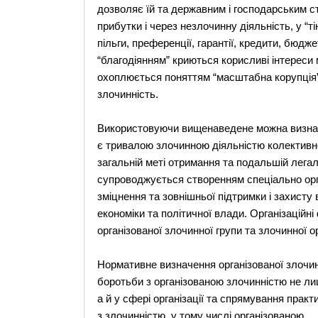
дозволяє їй та державним і господарським ст
прибутки і через незлочинну діяльність, у “ті
пільги, преференції, гарантії, кредити, бюд
“благодіянням” криються корисливі інтереси 
охоплюється поняттям “масштабна корупція”
злочинність.
Використовуючи вищенаведене можна визнач
є тривалою злочинною діяльністю колективно
загальній меті отримання та подальшій легалі
супроводжується створенням спеціально орг
зміцнення та зовнішньої підтримки і захисту
економіки та політичної влади. Організаційн
організованої злочинної групи та злочинної ор
Нормативне визначення організованої злочин
боротьби з організованою злочинністю не ли
а й у сфері організації та спрямування практ
з злочинністю, у тому числі організованою.