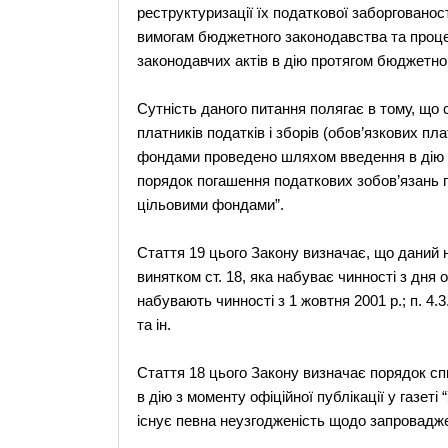
реструктуризації їх податкової заборгованос
вимогам бюджетного законодавства та проц
законодавчих актів в дію протягом бюджетного
Сутність даного питання полягає в тому, що 
платників податків і зборів (обов’язкових 
фондами проведено шляхом введення в дію За
порядок погашення податкових зобов’язань 
цільовими фондами”.
Стаття 19 цього Закону визначає, що даний н
винятком ст. 18, яка набуває чинності з дня о
набувають чинності з 1 жовтня 2001 р.; п. 4.3.
та ін.
Стаття 18 цього Закону визначає порядок сп
в дію з моменту офіційної публікації у газеті
існує певна неузгодженість щодо запроваджен