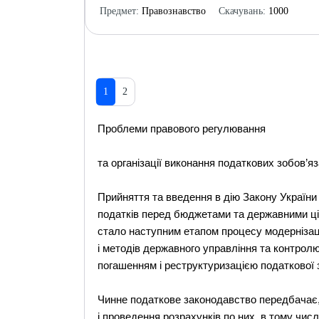
Предмет:
Правознавство
Скачувань:
1000
1
2
Проблеми правового регулювання
та організації виконання податкових зобов’я
Прийняття та введення в дію Закону України
податків перед бюджетами та державними ціл
стало наступним етапом процесу модернізац
і методів державного управління та контрол
погашенням і реструктуризацією податкової 
Чинне податкове законодавство передбачає,
і проведення розрахунків по них, в тому чис