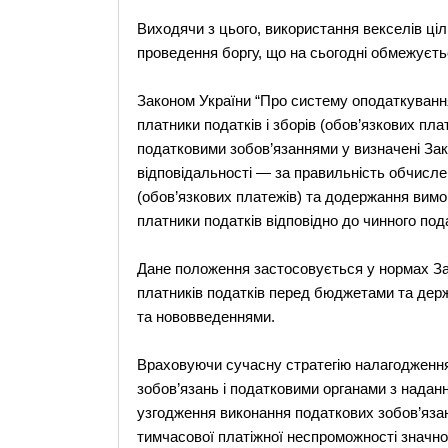
Виходячи з цього, використання векселів ці
проведення боргу, що на сьогодні обмежуєть
Законом України “Про систему оподаткування
платники податків і зборів (обов’язкових пла
податковими зобов’язаннями у визначені За
відповідальності — за правильність обчислен
(обов’язкових платежів) та додержання вимог
платники податків відповідно до чинного под
Дане положення застосовується у нормах За
платників податків перед бюджетами та дер
та нововведеннями.
Враховуючи сучасну стратегію налагодження
зобов’язань і податковими органами з наданн
узгодження виконання податкових зобов’яза
тимчасової платіжної неспроможності значно