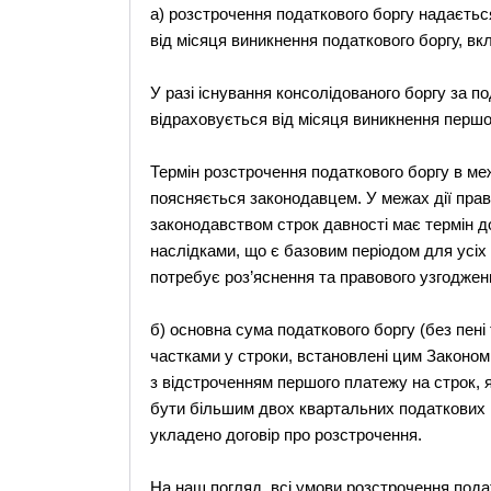
а) розстрочення податкового боргу надаєтьс
від місяця виникнення податкового боргу, вк
У разі існування консолідованого боргу за 
відраховується від місяця виникнення першої
Термін розстрочення податкового боргу в ме
поясняється законодавцем. У межах дії право
законодавством строк давності має термін д
наслідками, що є базовим періодом для усіх
потребує роз’яснення та правового узгоджен
б) основна сума податкового боргу (без пені
частками у строки, встановлені цим Законом
з відстроченням першого платежу на строк, 
бути більшим двох квартальних податкових п
укладено договір про розстрочення.
На наш погляд, всі умови розстрочення под