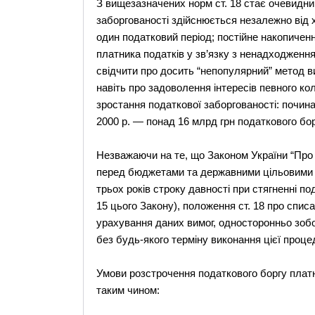
З вищезазначених норм ст. 18 стає очевидни
заборгованості здійснюється незалежно від 
один податковий період; постійне накопичен
платника податків у зв’язку з ненадходженням 
свідчити про досить “непопулярний” метод в
навіть про задоволення інтересів певного кол
зростання податкової заборгованості: починаю
2000 р. — понад 16 млрд грн податкового бор
Незважаючи на те, що Законом України “Про 
перед бюджетами та державними цільовими ф
трьох років строку давності при стягненні по
15 цього Закону), положення ст. 18 про спис
урахування даних вимог, односторонньо зобо
без будь-якого терміну виконання цієї проце
Умови розстрочення податкового боргу платни
таким чином: