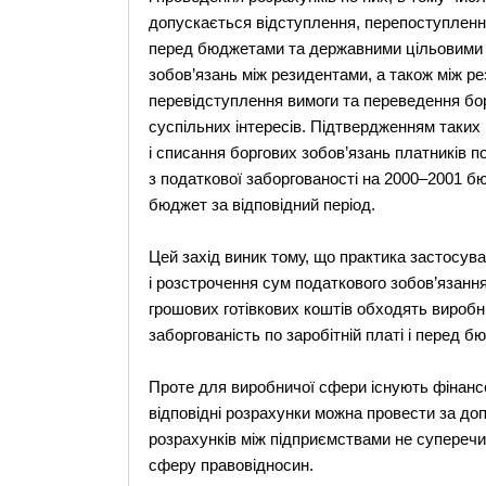
допускається відступлення, перепоступлення
перед бюджетами та державними цільовими 
зобов’язань між резидентами, а також між р
перевідступлення вимоги та переведення бо
суспільних інтересів. Підтвердженням таких
і списання боргових зобов’язань платників по
з податкової заборгованості на 2000–2001 бю
бюджет за відповідний період.
Цей захід виник тому, що практика застосув
і розстрочення сум податкового зобов’язання
грошових готівкових коштів обходять виробнич
заборгованість по заробітній платі і перед б
Проте для виробничої сфери існують фінансо
відповідні розрахунки можна провести за до
розрахунків між підприємствами не супереч
сферу правовідносин.