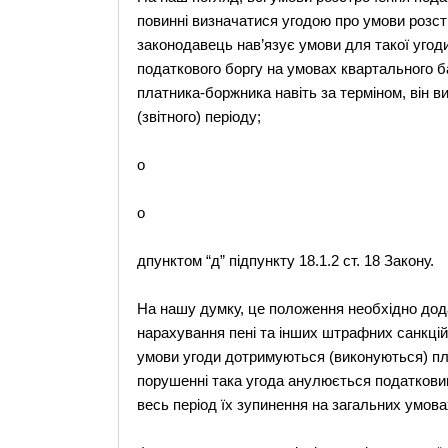
повинні визначатися угодою про умови розстр
законодавець нав’язує умови для такої угоди
податкового боргу на умовах квартального ба
платника-боржника навіть за терміном, він в
(звітного) періоду;
o
o
дпунктом “д” підпункту 18.1.2 ст. 18 Закону.
На нашу думку, це положення необхідно дод
нарахування пені та інших штрафних санкцій 
умови угоди дотримуються (виконуються) пл
порушенні така угода анулюється податковим
весь період їх зупинення на загальних умова