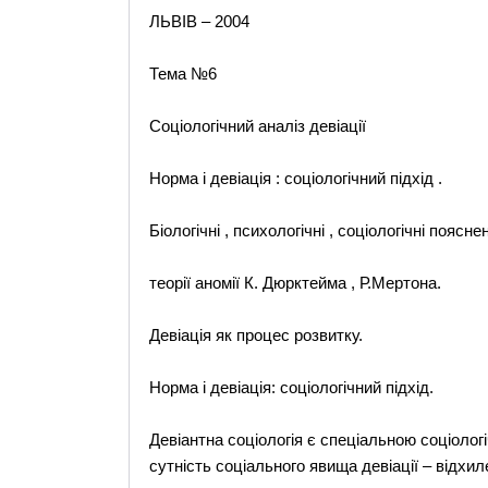
ЛЬВІВ – 2004
Тема №6
Соціологічний аналіз девіації
Норма і девіація : соціологічний підхід .
Біологічні , психологічні , соціологічні поясне
теорії аномії К. Дюрктейма , Р.Мертона.
Девіація як процес розвитку.
Норма і девіація: соціологічний підхід.
Девіантна соціологія є спеціальною соціолог
сутність соціального явища девіації – відхил