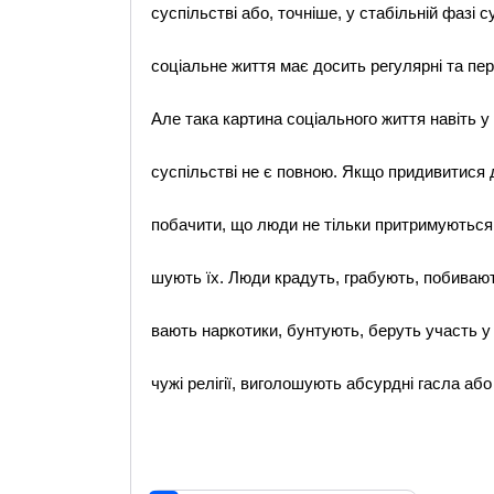
суспiльствi або, точнiше, у стабiльнiй фазi с
соцiальне життя має досить регулярнi та пе
Але така картина соцiального життя навiть у
суспiльствi не є повною. Якщо придивитися 
побачити, що люди не тiльки притримуються 
шують їх. Люди крадуть, грабують, побиваю
вають наркотики, бунтують, беруть участь у
чужi релiгiї, виголошують абсурднi гасла аб