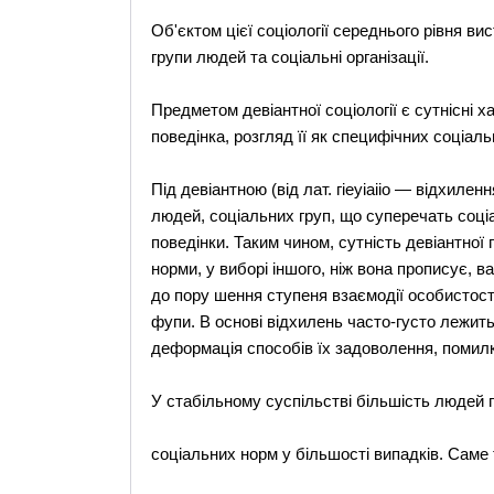
Об'єктом цієї соціології середнього рівня в
групи людей та соціальні організації.
Предметом девіантної соціології є сутнісні х
поведінка, розгляд її як специфічних соціаль
Під девіантною (від лат. гіеуіаііо — відхиленн
людей, соціальних груп, що суперечать соц
поведінки. Таким чином, сутність девіантної
норми, у виборі іншого, ніж вона прописує, ва
до пору шення ступеня взаємодії особистості
фупи. В основі відхилень часто-густо лежить
деформація способів їх задоволення, помилк
У стабiльному суспiльствi бiльшiсть людей
соцiальних норм у бiльшостi випадкiв. Саме