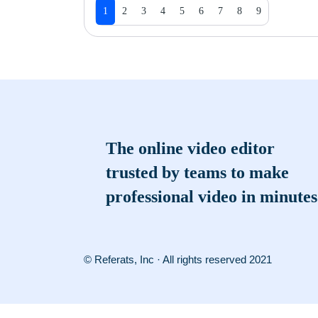
1
2
3
4
5
6
7
8
9
The online video editor
trusted by teams to make
professional video in minutes
© Referats, Inc · All rights reserved 2021