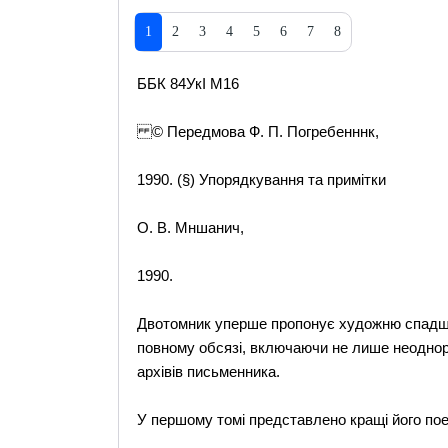
1
2
3
4
5
6
7
8
ББК 84УкІ М16
© Передмова Ф. П. Погребенннк,
1990. (§) Упорядкування та примітки
О. В. Мншанич,
1990.
Двотомник уперше пропонує художню спадщи
повному обсязі, включаючи не лише неоднораз
архівів письменника.
У першому томі представлено кращі його поет