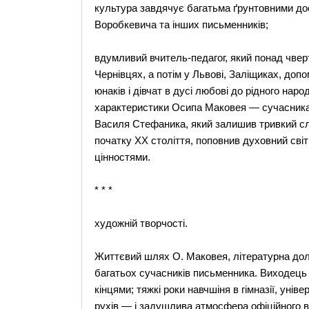
культура завдячує багатьма ґрунтовними до
Воробкевича та інших письменників;
вдумливий вчитель-педагог, який понад чверть
Чернівцях, а потім у Львові, Заліщиках, до
юнаків і дівчат в дусі любові до рідного на
характеристики Осипа Маковея — сучасника 
Василя Стефаника, який залишив тривкий слі
початку XX століття, поповнив духовний сві
цінностями.
* * *
художній творчості.
Життєвий шлях О. Маковея, літературна дол
багатьох сучасників письменника. Виходець і
кінцями; тяжкі роки навчшіня в гімназії, унів
рухів — і задушлива атмосфера офіційного в