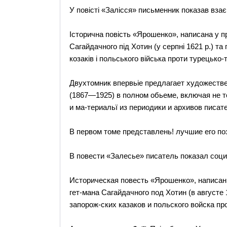
У повісті «Залісся» письменник показав вза
Історична повість «Ярошенко», написана у п
Сагайдачного під Хотин (у серпні 1621 р.) т
козаків і польського війська проти турецько-
Двухтомник впервьіе предлагает художестве
(1867—1925) в полном обьеме, включая не т
и ма-териальї из периодики и архивов писат
В первом томе представлень! лучшие его по
В повести «Залесье» писатель показал соци
Историческая повесть «Ярошенко», написанн
гет-мана Сагайдачного под Хотин (в августе 
запорож-ских казаков и польского войска пр