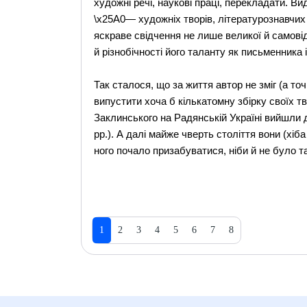
художні речі, наукові праці, перекладати. В
\x25A0— художніх творів, літературознавчих
яскраве свідчення не лише великої й самовід
й різнобічності його таланту як письменника і
Так сталося, що за життя автор не зміг (а точ
випустити хоча б кількатомну збірку своїх т
Заклинського на Радянській Україні вийшли 
pp.). А далі майже чверть століття вони (хіб
ного почало призабуватися, ніби й не було та
1
2
3
4
5
6
7
8