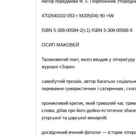
Автор передмови Ф. її. Поіребенник Упорядн
4702640102-053 т М205(04)-90 >iW
ISBN 5-308-00584-2(т.1) ISBN 5-308-00586-9
ОСИП МАКОВЕЙ
Талановитий поет, якого вводив у літературу
журналі «Зоря»;
самобутній прозаїк, автор багатьох соціальн
переважно гумористичних і сатиричних, схо
проникливий критик, який тривалий час трима
слова, дбав про його ідейно-естетичне збага
угорської та царської монархій;
досвідчений вчений-філолог — історик літер