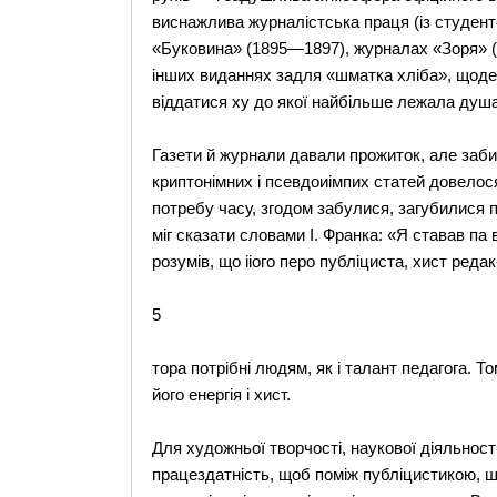
виснажлива журналістська праця (із студентс
«Буковина» (1895—1897), журналах «Зоря» (1
інших виданнях задля «шматка хліба», щоден
віддатися ху до якої найбільше лежала душа
Газети й журнали давали прожиток, але заби
криптонімних і псевдоиімпих статей довело
потребу часу, згодом забулися, загубилися п
міг сказати словами І. Франка: «Я ставав па
розумів, що ііого перо публіциста, хист редак
5
тора потрібні людям, як і талант педагога. Т
його енергія і хист.
Для художньої творчості, наукової діяльнос
працездатність, щоб поміж публіцистикою, 