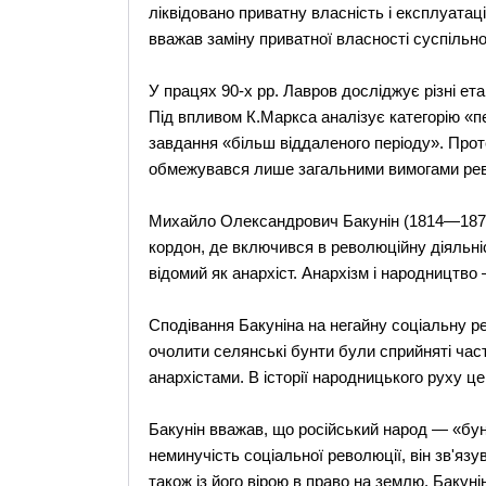
ліквідовано приватну власність і експлуат
вважав заміну приватної власності суспільн
У працях 90-х pp. Лавров досліджує різні ет
Під впливом К.Маркса аналізує категорію «пе
завдання «більш віддаленого періоду». Прот
обмежувався лише загальними вимогами рев
Михайло Олександрович Бакунін (1814—1876) 
кордон, де включився в революційну діяльніс
відомий як анархіст. Анархізм і народництво —
Сподівання Бакуніна на негайну соціальну ре
очолити селянські бунти були сприйняті част
анархістами. В історії народницького руху ц
Бакунін вважав, що російський народ — «бун
неминучість соціальної революції, він зв'яз
також із його вірою в право на землю. Бакун