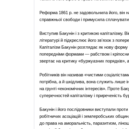
Реформа 1861 р. не задовольнила його, він 
справжньої свободи і примусила сплачувати 
Виступив Бакунін і з критикою капіталізму. В
літературі й підкреслює його зв'язок з поп
Капіталізм Бакунін розглядає як нову форму 
попередніми формами — рабством і кріпосниц
звертає на критику «буржуазних порядків», а
Робітників він називав «чистими соціалістами
потрібна, а й шкідлива, вона служить лише 
на грунті «економічних інтересів». Проте Ба
суперечностей капіталізму і приреченість бур
Бакунін і його послідовники виступали проти
робітничих асоціацій і землеробських общин
до права на аморальність, паразитизм, лінощ