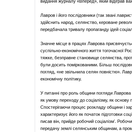
видання журналу «Вперед», який відіграв важ
Лавров і його послідовники (так звані лаври
здійснить народ, селянство, кероване револю
передбачала тривалу пропаганду ідей соціал
Значне місце в працях Лаврова присвячуєтьс
суспільно-економічного життя тогочасної Ро
тяжке, безправне становище селянства, про
були досить поміркованими. Більш послідовн
погляд, «не звільнила селян повністю». Лав
економічну політику.
У питанні про роль общини погляди Лаврова 
як умову переходу до соціалізму, як основу 
Спостерігаючи процес розкладу общини і зар
характеризує його як початок підготовки соці
писав він, прийде робочий соціалізм'. Робоч
передачу землі селянським общинам, а про