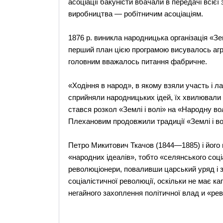
асоціації бакуністи вбачали в передачі всіє
виробництва — робітничим асоціаціям.
1876 p. виникла народницька організація «Зе
перший план цією програмою висувалось аграр
головним вважалось питання фабричне.
«Ходіння в народ», в якому взяли участь і ла
сприйняли народницьких ідей, їх хвилювали 
стався розкол «Землі і волі» на «Народну во
Плехановим продовжили традиції «Землі і во
Петро Микитович Ткачов (1844—1885) і його
«народних ідеалів», тобто «селянського соц
революціонери, поваливши царський уряд і з
соціалістичної революції, оскільки не має ка
негайного захоплення політичної влад и «р