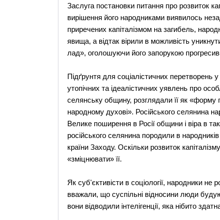
Заслуга постановки питання про розвиток ка
вирішення його народниками виявилось незад
приречених капіталізмом на загибель, народн
явища, а відтак вірили в можливість уникнут
лад», оголошуючи його запорукою прогресивні
Підґрунтя для соціалістичних перетворень у
утопічних та ідеалістичних уявлень про особ
селянську общину, розглядали її як «форму 
народному духові». Російського селянина на
Велике поширення в Росії общини і віра в та
російського селянина породили в народників в
країни Заходу. Оскільки розвиток капіталіз
«зміцнювати» її.
Як суб'єктивісти в соціології, народники не 
вважали, що суспільні відносини люди будую
вони відводили інтелігенції, яка нібито здат