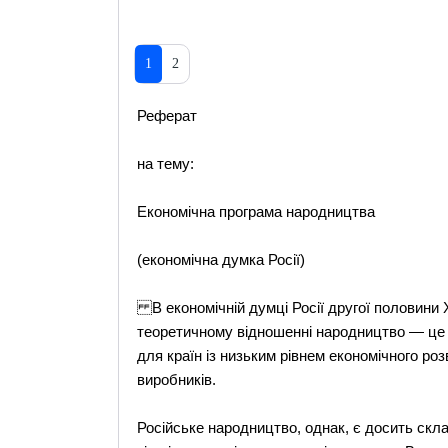
1
2
Реферат
на тему:
Економічна програма народництва
(економічна думка Росії)
В економічній думці Росії другої половини 
теоретичному відношенні народництво — це п
для країн із низьким рівнем економічного ро
виробників.
Російське народництво, однак, є досить скл