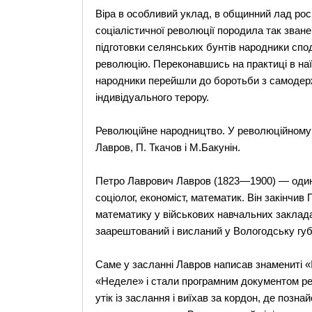
Віра в особливий уклад, в общинний лад рос
соціалістичної революції породила так зване
підготовки селянських бунтів народники спо
революцію. Переконавшись на практиці в наїв
народники перейшли до боротьби з самодер
індивідуального терору.
Революційне народництво. У революційному на
Лавров, П. Ткачов і М.Бакунін.
Петро Лаврович Лавров (1823—1900) — один 
соціолог, економіст, математик. Він закінчи
математику у військових навчальних заклада
заарештований і висланий у Вологодську губ
Саме у засланні Лавров написав знамениті «
«Неделе» і стали програмним документом рев
утік із заслання і виїхав за кордон, де поз