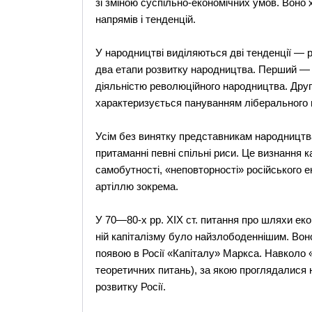
зі зміною суспільно-економічних умов. Воно
напрямів і тенденцій.
У народництві виділяються дві тенденції — р
два етапи розвитку народництва. Перший — із
діяльністю революційного народництва. Други
характеризується пануванням ліберального 
Усім без винятку представникам народництва
притаманні певні спільні риси. Це визнання к
самобутності, «неповторності» російського е
артіллю зокрема.
У 70—80-х pp. XIX ст. питання про шляхи еко
ній капіталізму було найзлободеннішим. Вон
появою в Росії «Капіталу» Маркса. Навколо 
теоретичних питань), за якою проглядалися 
розвитку Росії.