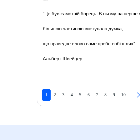
“Це був самотній борець. В ньому на перше 
більшою частиною виступала думка,
що праведне слово саме пробє собі шлях”..
Альберт Швейцер
1
2
3
4
5
6
7
8
9
10