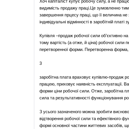
Хоч капіталіст купує робочу силу, а не прац
видимість продажу праці.Це зумовленно тим,
завершення прцесу праці, що її величина не 
індивідуальні відмінності в заробітній платі
Купівля –продаж робочої сили об’єктивно на 
тому вартість (а отже, й ціна) робочої сили
перетворенної форми. Перетворенна форма, 
3
заробітна плата враховує купівлю-продаж ро
працею, приховує наявність експлуатації. Ва
форми ціни робочої сили. Отже, заробітна пл
сила та результативності функціонування ро
З усього зазначеного можна зробити висново
відтворення робочої сили та ефектівного фу
формі основної частини життевих засобів, що