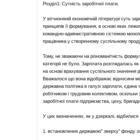
Розділ1: Сутність заробітної плати.
У вітчизняній економічній літературі суть за
принципів її формування, в основі яких лежи
командно-адмінистративною сістемою монопо
працівника у створенному суспільному проду
Тому, не зважаючи на різноманітність формул
категорії не було. Зарплата розглядалась я
на основі врахування суспільного значення р
Вважалося що вона відображає відносини між
державна політика в галузі зарплати, єдина
робітником і трудовим колективом, оскільк
заробітної плати підприємства, цеху, бригади
У цих визначеннях, як у дзеркалі, відбилися
1. встановлення державою” зверху” фонду за