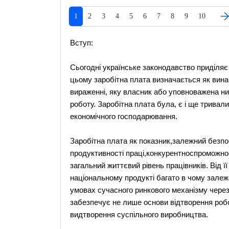
1
2
3
4
5
6
7
8
9
10
Вступ:
Сьогодні українське законодавство приділяє 
цьому заробітна плата визначається як вина
вираженні, яку власник або уповноважена ни
роботу. Заробітна плата була, є і ще трива
економічного господарювання.
Заробітна плата як показник,залежний безпо
продуктивності праці,конкурентноспроможнос
загальний життєвий рівень працівників. Від ї
національному продукті багато в чому залежа
умовах сучасного ринкового механізму чере
забезпечує не лише основи відтворення робо
видтворення суспільного виробництва.