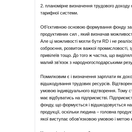
2. планомірне визначення трудового доходу к
тарифної системи.
Об’єктивною основою формування фонду зар
продуктивних сил , який визначав можливост
Але ці можливості могли бути RD і не реалізо
озброєння, розвиток важкої промисловості, з
привілеїв тощо. До того ж частка, що виділя
малий зв’язок з народногосподарськими рез
Помилковим є і визначення зарплати як дохо
відшкодування трудових ресурсів. Відтворенн
умовою індивідуального відтворення. Тому ст
має відбуватись на підприємстві. Підприємс
фонду, що формується і відшкодовується нас
продукції, оскільки людина – головна проду
якої виступає обов’язковою умовою і метою 