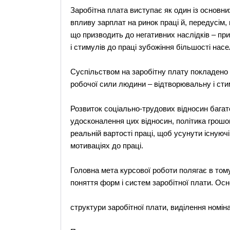
Заробітна плата виступає як один із основних
впливу зарплат на ринок праці й, передусім, 
що призводить до негативних наслідків – пр
і стимулів до праці зубожіння більшості нас
Суспільством на заробітну плату покладено 
робочої сили людини – відтворювальну і ст
Розвиток соціально-трудових відносин багато
удосконалення цих відносин, політика грошо
реальній вартості праці, щоб усунути існуючі,
мотиваціях до праці.
Головна мета курсової роботи полягає в тому
поняття форм і систем заробітної плати. Ос
структури заробітної плати, виділення номіна