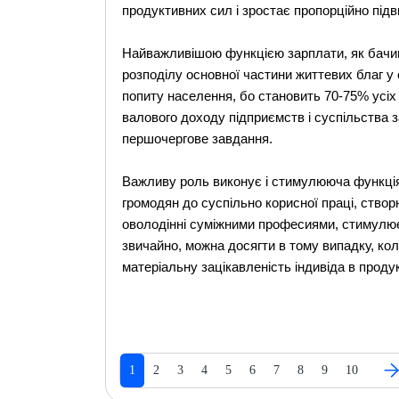
продуктивних сил і зростає пропорційно під
Найважливішою функцією зарплати, як бачим
розподілу основної частини життевих благ у
попиту населення, бо становить 70-75% усіх 
валового доходу підприємств і суспільства 
першочергове завдання.
Важливу роль виконує і стимулююча функція
громодян до суспільно корисної праці, створ
оволодінні суміжними професиями, стимулює 
звичайно, можна досягти в тому випадку, кол
матеріальну зацікавленість індивіда в продук
1
2
3
4
5
6
7
8
9
10