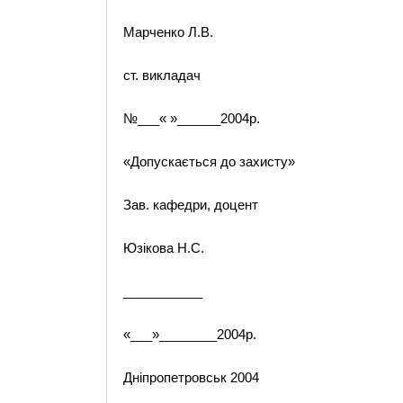
Марченко Л.В.
ст. викладач
№___« »______2004р.
«Допускається до захисту»
Зав. кафедри, доцент
Юзікова Н.С.
___________
«___»________2004р.
Дніпропетровськ 2004