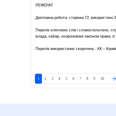
РЕФЕРАТ
Дипломна робота: сторінки 72, використано 
Перелік ключових слів і словосполучень: сл
влада, хабар, охоронювані законом права, іс
Перелік використаних скорочень : КК – Криміна
1
2
3
4
5
6
7
8
9
10