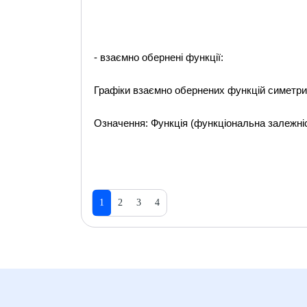
- взаємно обернені функції:
Графіки взаємно обернених функцій симетричні
Означення: Функція (функціональна залежніст
1
2
3
4