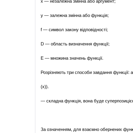
х — незалежна змінна або аргумент;
у — залежна змінна або функція;
f — символ закону відповідності;
D — область визначення функції;
Е — множина значень функції.
Розрізняють три способи завдання функції: а
(х)).
— складна функція, вона буде суперпозицією т
За означенням, для взаємно обернених фун