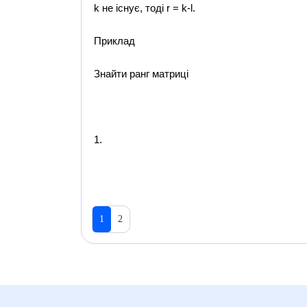
k не існує, тоді r = k-l.
Приклад
Знайти ранг матриці
1.
1
2