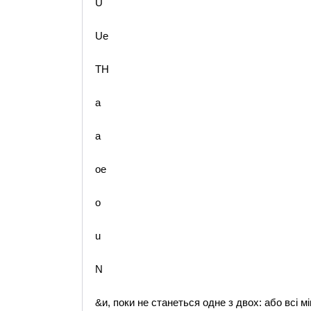
U
Ue
TH
a
a
oe
o
u
N
&и, поки не станеться одне з двох: або всі 