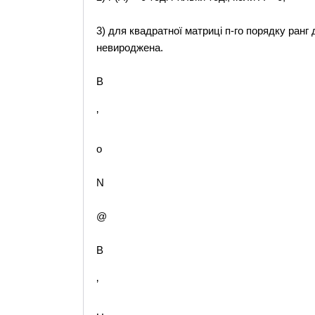
3) для квадратної матриці п-го порядку ранг д
невироджена.
B
’
o
N
@
B
’