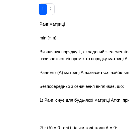
1
2
Ранг матриці
min (т, п).
Визначник порядку k, складений з елементів, 
називається мінором k-гo порядку матриці А.
Рангом r (А) матриці А називається найбільший
Безпосередньо з означення випливає, що:
1) Ранг існує для будь-якої матриці Атхп, п
2) r (A) = 0 тоді і тільки тоді, коли А = 0;