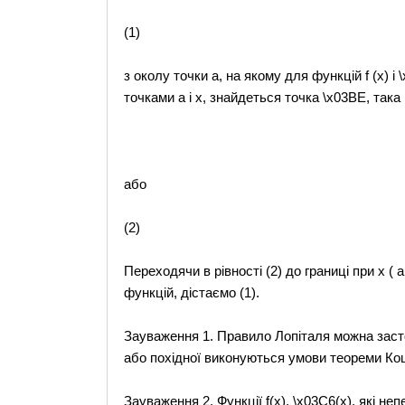
(1)
з околу точки а, на якому для функцій f (x) 
точками а і х, знайдеться точка \x03BE, така
або
(2)
Переходячи в рівності (2) до границі при х (
функцій, дістаємо (1).
Зауваження 1. Правило Лопіталя можна засто
або похідної виконуються умови теореми Кош
Зауваження 2. Функції f(x), \x03C6(x), які не