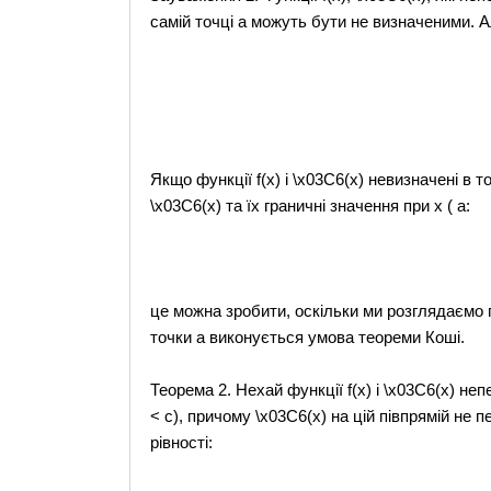
самій точці а можуть бути не визначеними. А
Якщо функції f(x) і \x03C6(x) невизначені в то
\x03C6(x) та їх граничні значення при х ( а:
це можна зробити, оскільки ми розглядаємо 
точки а виконується умова теореми Коші.
Теорема 2. Нехай функції f(x) і \x03C6(x) непе
< с), причому \x03C6(x) на цій півпрямій не
рівності: