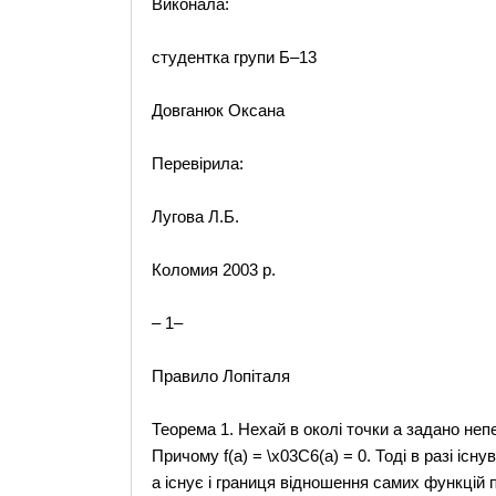
Виконала:
студентка групи Б–13
Довганюк Оксана
Перевірила:
Лугова Л.Б.
Коломия 2003 р.
– 1–
Правило Лопіталя
Теорема 1. Нехай в околі точки а задано непе
Причому f(а) = \x03C6(а) = 0. Тоді в разі існ
а існує і границя відношення самих функцій пр