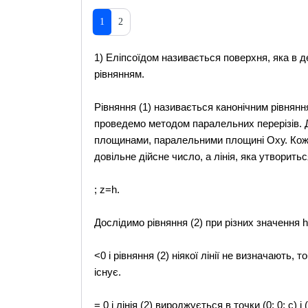
1
2
1) Еліпсоїдом називається поверхня, яка в д
рівнянням.
Рівняння (1) називається канонічним рівнян
проведемо методом паралельних перерізів. Д
площинами, паралельними площині Оху. Кожн
довільне дійсне число, а лінія, яка утворитьс
; z=h.
Дослідимо рівняння (2) при різних значення h
<0 і рівняння (2) ніякої лінії не визначають,
існує.
= 0 і лінія (2) вироджується в точки (0; 0; с) 