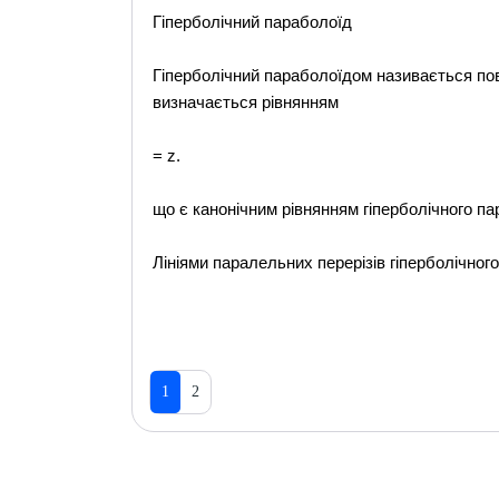
Гіперболічний параболоїд
Гіперболічний параболоїдом називається пов
визначається рівнянням
= z.
що є канонічним рівнянням гіперболічного п
Лініями паралельних перерізів гіперболічног
1
2