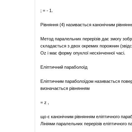
; = - 1.
Рівняння (4) називається канонічним рівнян
Метод паралельних перерізів дає змогу зоб
складається з двох окремих порожнин (звідс
Оz і має форму опуклої нескінченної часі.
Еліптичний параболоїд
Еліптичним параболоїдом називається поверх
визначається рівнянням
= z ,
що є канонічним рівнянням еліптичного параб
Лініями паралельних перерізів еліптичного п