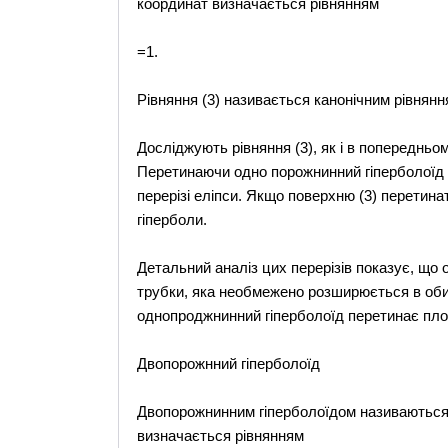
координат визначається рівнянням
=1.
Рівняння (3) називається канонічним рівнян
Досліджують рівняння (3), як і в попередньо
Перетинаючи одно порожнинний гіперболоїд
перерізі еліпси. Якщо поверхню (3) перетина
гіперболи.
Детальний аналіз цих перерізів показує, що
трубки, яка необмежено розширюється в оби
однопроджнинний гіперболоїд перетинає пл
Двопорожнний гіперболоїд
Двопорожнинним гіперболоїдом називаються п
визначається рівнянням