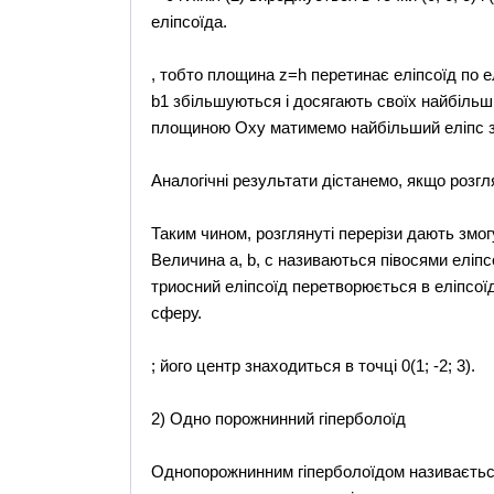
еліпсоїда.
, тобто площина z=h перетинає еліпсоїд по ел
b1 збільшуються і досягають своїх найбільши
площиною Оху матимемо найбільший еліпс з п
Аналогічні результати дістанемо, якщо розг
Таким чином, розглянуті перерізи дають змо
Величина а, b, с називаються півосями еліпсої
триосний еліпсоїд перетворюється в еліпсоїд о
сферу.
; його центр знаходиться в точці 0(1; -2; 3).
2) Одно порожнинний гіперболоїд
Однопорожнинним гіперболоїдом називається 