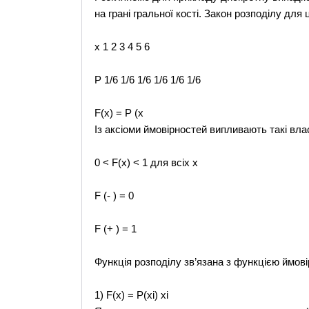
на грані гральної кості. Закон розподілу для
х 1 2 3 4 5 6
Р 1/6 1/6 1/6 1/6 1/6 1/6
F(x) = P (x
Із аксіоми ймовірностей випливають такі влас
0 < F(x) < 1 для всіх х
F (- ) = 0
F (+ ) = 1
Функція розподілу зв’язана з функцією ймов
1) F(x) = P(xi) xi