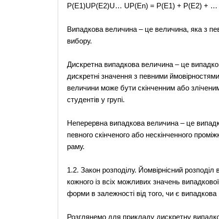
Р(Е1)UP(E2)U… UP(En) = P(E1) + P(E2) + … 
Випадкова величина – це величина, яка з пе
вибору.
Дискретна випадкова величина – це випадко
дискретні значення з певними ймовірностям
величини може бути скінченним або зліченим.
студентів у групі.
Неперервна випадкова величина – це випадко
певного скінченого або нескінченного проміж
раму.
1.2. Закон розподілу. Йомвірнісний розподіл 
кожного із всіх можливих значень випадкової 
форми в залежності від того, чи є випадков
Розглянемо для прикладу дискретну випадкову