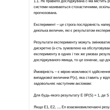
1.1. Як правило досліджувана с-ма містить р
системи називаються стохастичними, оскільк
прогнозована.
Експеримент – це строга послідовність напе
декілька величин, які є результатом експери
Результати експерименту можуть змінюватис
дискретно (к-сть зумовлено на обслуговуванн
експерименту в одних і тих же умовах резуль
досліджуваного явища, то це означає, що д
Ймовірність – є мірою можливості здійсненн
випадкової величини Р(х), яка ставить у відп
задовольняє наступним аксіомам:
Для будь-якого результату E 0P(S) = 1, де S
Якщо Е1, Е2, ..., Еn взаємновиключаючі резу