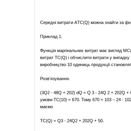
Середні витрати AТС(Q) можна знайти за ф
Приклад 1.
Функція маргінальних витрат має вигляд MC(
витрат ТC(Q) і обчислити витрати у випадку
виробництво 10 одиниць продукції становлят
Розв'язування.
(3Q2 - 48Q + 202) dQ = Q 3 - 24Q 2 + 202Q + 
умови ТС(10) = 670. Тому 670 = 103 – 24 - 10
маємо
TC(Q) = Q3 - 24Q2 + 202Q + 50.