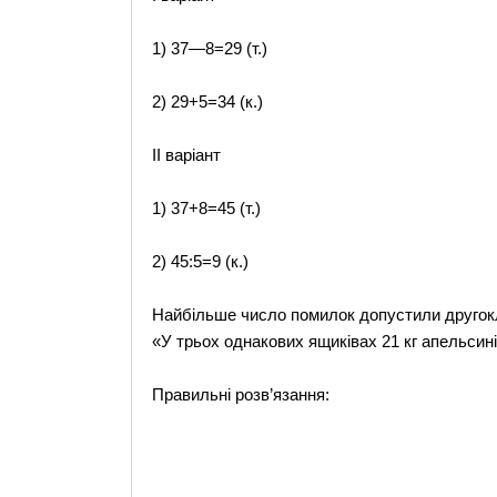
1) 37—8=29 (т.)
2) 29+5=34 (к.)
II варіант
1) 37+8=45 (т.)
2) 45:5=9 (к.)
Найбільше число помилок допустили другокла
«У трьох однакових ящиківах 21 кг апельсині
Правильні розв’язання: