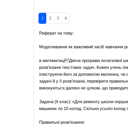
1
2
3
4
Реферат на тему:
Моделювання як важливий засіб навчання ро
в математиці Діюча програма початкової шко
розв’язанні текстових задач. Кожен учень по
ілюструючи його за допомогою малюнка, чи с
задачі й у її розв’язанні, перевірити правиль
виконуються далеко не цілком, що приводить 
Задача (II клас): «Для ремонту школи першог
машинах по 10 колод. Скільки усього колод 
Правильні розв’язання: