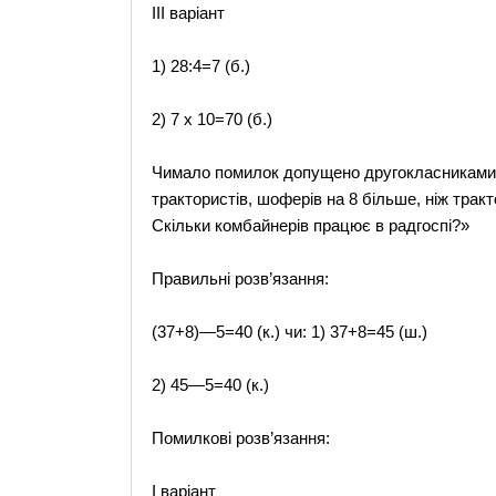
III варіант
1) 28:4=7 (б.)
2) 7 х 10=70 (б.)
Чимало помилок допущено другокласниками й 
трактористів, шоферів на 8 більше, ніж тракт
Скільки комбайнерів працює в радгоспі?»
Правильні розв’язання:
(37+8)—5=40 (к.) чи: 1) 37+8=45 (ш.)
2) 45—5=40 (к.)
Помилкові розв’язання:
I варіант