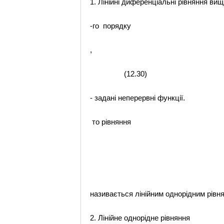
1. Лінійні диференціальні рівняння ви
-го порядку
,
(12.30)
- задані неперервні функції.
то рівняння
(12.
називається лінійним однорід
2. Лінійне однорідне рівняння