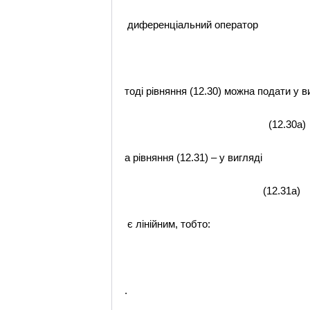
диференціальний оператор
тоді рівняння (12.30) можна подати у в
(12.30а)
а рівняння (12.31) – у вигляді
(12.31а)
є лінійним, тобто:
.