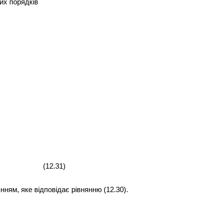
щих порядків
31)
ним рівнянням, яке відповідає рівнянню (12.30).