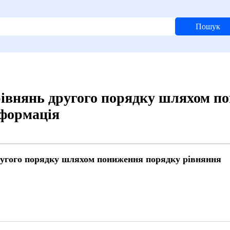
Пошук
рівнянь другого порядку шляхом п
нформація
ругого порядку шляхом пониження порядку рівняння
5