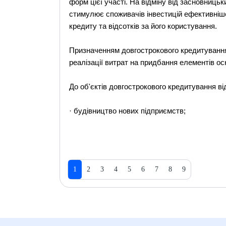
форм цієї участі. На відміну від засновниць
стимулює споживачів інвестицій ефективніш
кредиту та відсотків за його користування.
Призначенням довгострокового кредитування
реалізації витрат на придбання елементів ос
До об'єктів довгострокового кредитування ві
· будівництво нових підприємств;
1
2
3
4
5
6
7
8
9