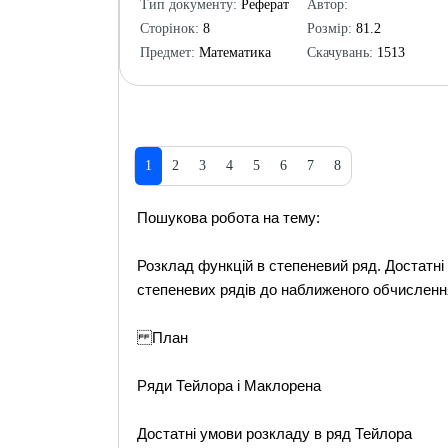
Тип документу:
Реферат
Автор:
Сторінок:
8
Розмір:
81.2
Предмет:
Математика
Скачувань:
1513
1
2
3
4
5
6
7
8
Пошукова робота на тему:
Розклад функцій в степеневий ряд. Достатн
степеневих рядів до наближеного обчисленн
План
Ряди Тейлора і Маклорена
Достатні умови розкладу в ряд Тейлора