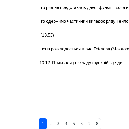
то ряд не представляє даної функції, хоча й 
то одержимо частинний випадок ряду Тейло
(13.53)
вона розкладається в ряд Тейлора (Маклоре
13.12. Приклади розкладу функцій в ряди
1
2
3
4
5
6
7
8