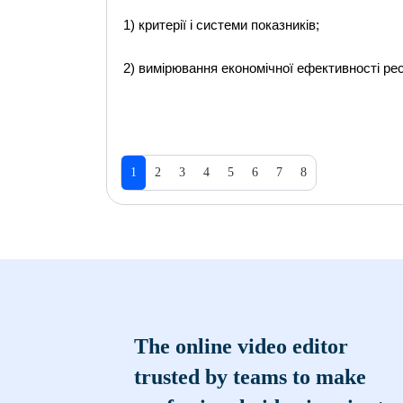
1) критерії і системи показників;
2) вимірювання економічної ефективності ресу
1
2
3
4
5
6
7
8
The online video editor
trusted by teams to make