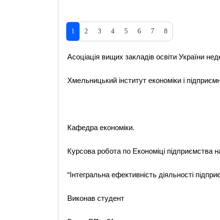
1
2
3
4
5
6
7
8
Асоціація вищих закладів освіти України не
Хмельницький інститут економіки і підприєм
Кафедра економіки.
Курсова робота по Економіці підприємства н
“Інтегральна ефективність діяльності підпри
Виконав студент