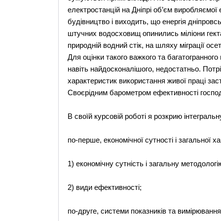
електростанцій на Дніпрі об’єм виробляємої 
будівництво і виходить, що енергія дніпровсь
штучних водосховищ опинились міліони гек
природній водний стік, на шляху міграції ос
Для оцінки такого важкого та багатогранного
навіть найдосконалішого, недостатньо. Потрі
характеристик використання живої праці зас
Своєрідним барометром ефективності господ
В своїй курсовій роботі я розкрию інтеграль
по-перше, економічної сутності і загальної х
1) економічну сутність і загальну методологі
2) види ефективності;
по-друге, системи показників та вимірюванн