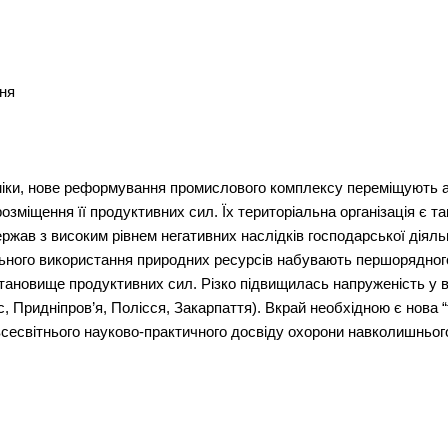
ння
міки, нове реформування промислового комплексу переміщують а
розміщення її продуктивних сил. Їх територіальна організація є т
ержав з високим рівнем негативних наслідків господарської діял
ного використання природних ресурсів набувають першорядного 
новище продуктивних сил. Різко підвищилась напруженість у во
с, Придніпров’я, Полісся, Закарпаття). Вкрай необхідною є нова 
всесвітнього науково-практичного досвіду охорони навколишньо