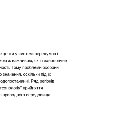
кценти у системі передумов і
акою ж важливою, як і технологічне
ьності. Тому проблеми охорони
значення, оскільки під їх
допостачанні. Ряд регіонів
“технологія” прийняття
го природного середовища.