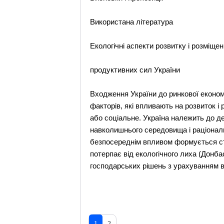
Використана література
Екологічні аспекти розвитку і розміще
продуктивних сил України
Входження України до ринкової еконо
факторів, які впливають на розвиток і 
або соціальне. Україна належить до д
навколишнього середовища і раціональ
безпосереднім впливом формується ста
потерпає від екологічного лиха (Донба
господарських рішень з урахуванням 
1
2