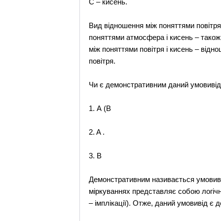
С – кисень.
Вид відношення між поняттями повітря
поняттями атмосфера і кисень – також
між поняттями повітря і кисень – відн
повітря.
Чи є демонстративним даний умовивід
1. А (B
2. A .
3. B
Демонстративним називається умовивід,
міркуваннях представляє собою логічни
– імплікації). Отже, даний умовивід є