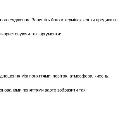
ого судження. Запишіть його в термінах логіки предикатів.
икористовуючи такі аргументи:
ідношення між поняттями: повітря, атмосфера, кисень.
онованими поняттями варто зобразити так: