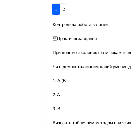
1
2
Контрольна робота з логіки
Практичні завдання
При допомозі колових схем покажіть в
Чи є демонстративним даний умовивід
1. А (B
2. A .
3. B
Визначте табличним методом при яких 