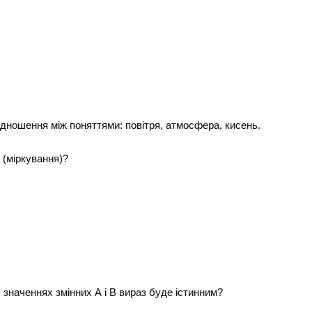
ідношення між поняттями: повітря, атмосфера, кисень.
 (міркування)?
значеннях змінних А і В вираз буде істинним?