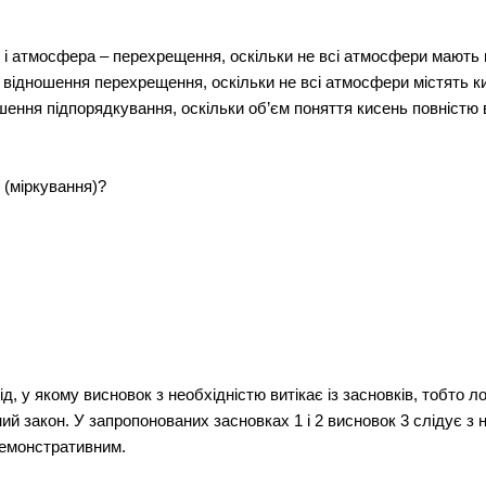
 і атмосфера – перехрещення, оскільки не всі атмосфери мають п
 відношення перехрещення, оскільки не всі атмосфери містять 
ошення підпорядкування, оскільки об’єм поняття кисень повністю
 (міркування)?
 у якому висновок з необхідністю витікає із засновків, тобто ло
й закон. У запропонованих засновках 1 і 2 висновок 3 слідує з не
 демонстративним.