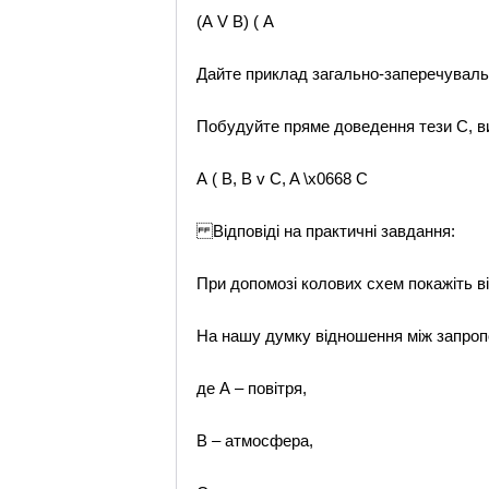
(А V B) ( A
Дайте приклад загально-заперечувальн
Побудуйте пряме доведення тези С, в
А ( B, B v C, A \x0668 C
Відповіді на практичні завдання:
При допомозі колових схем покажіть в
На нашу думку відношення між запроп
де А – повітря,
В – атмосфера,