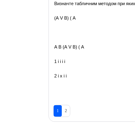
Визначте табличним методом при яких 
(А V B) ( A
А В (А V В) ( A
1 і і і і
2 і х і і
1
2