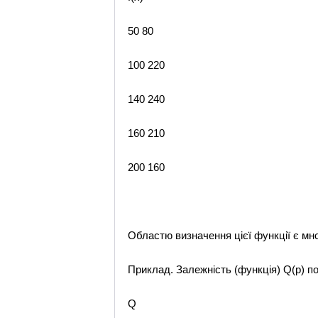
50 80
100 220
140 240
160 210
200 160
Областю визначення цієї функції є мно
Приклад. Залежність (функція) Q(p) поп
Q