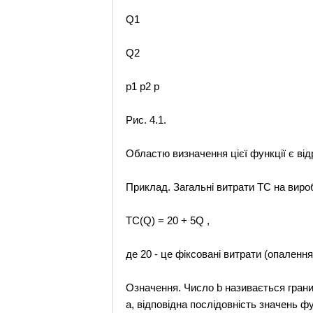
Q1
Q2
p1 p2 p
Рис. 4.1.
Областю визначення цієї функції є відр
Приклад. Загальні витрати TC на виро
TC(Q) = 20 + 5Q ,
де 20 - це фіксовані витрати (опалення
Означення. Число b називається границе
a, відповідна послідовність значень фун