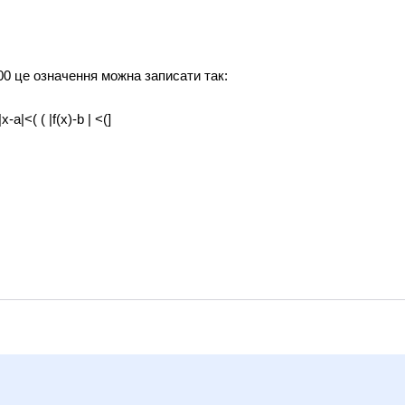
00 це означення можна записати так:
a|<( ( |f(x)-b | <(]