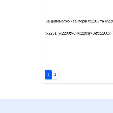
За допомогою кванторів \x2203 та \x22
\x2261 (\x2200(>0)(\x2203(>0)(\x2200x)[|x-
.
1
2