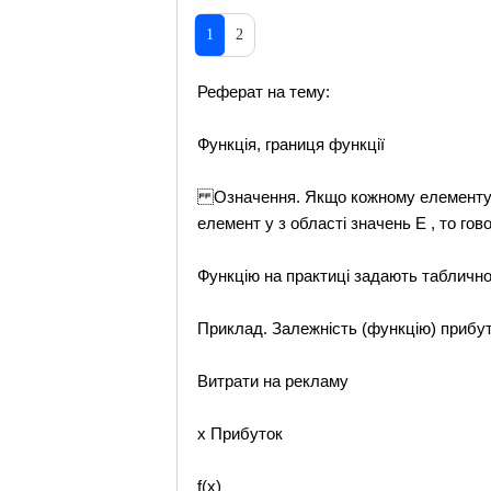
1
2
Реферат на тему:
Функція, границя функції
Означення. Якщо кожному елементу x з
елемент y з області значень E , то гов
Функцію на практиці задають таблично
Приклад. Залежність (функцію) прибут
Витрати на рекламу
x Прибуток
f(x)