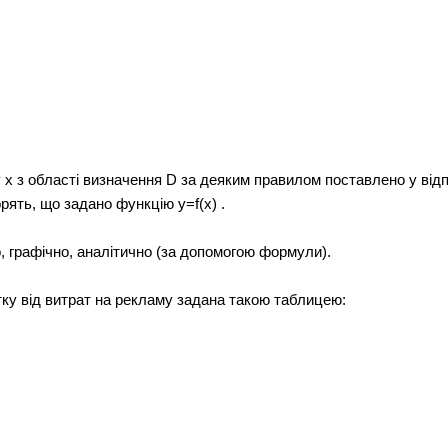
 області визначення D за деяким правилом поставлено у відпов
орять, що задано функцію y=f(x) .
, графічно, аналітично (за допомогою формули).
ку від витрат на рекламу задана такою таблицею: