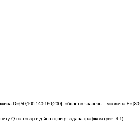
жина D={50;100;140;160;200}, областю значень – множина E={80;2
иту Q на товар від його ціни p задана графіком (рис. 4.1).