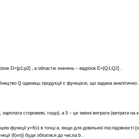
ізок D=[p1;p2] , а областю значень – відрізок E=[Q1;Q2] .
бництво Q одиниць продукції є функцією, що задана аналітично:
, зарплата сторожеві, тощо), а 5 – це змінні витрати (витрати на
ю функції y=f(x) в точці a, якщо для довільної послідовності {xn
кції {f(xn)} буде збігатися до числа b .