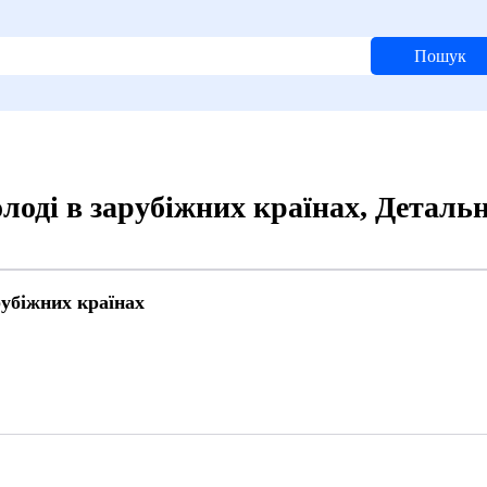
Пошук
лоді в зарубіжних країнах, Деталь
рубіжних країнах
9