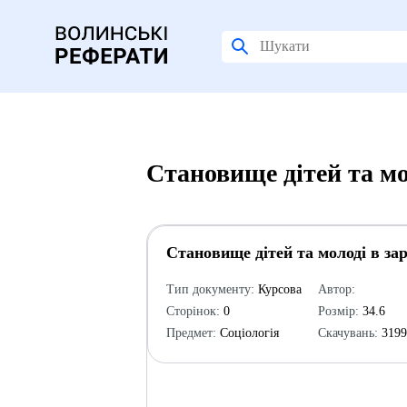
Cтановище дітей та мо
Cтановище дітей та молоді в за
Тип документу:
Курсова
Автор:
Сторінок:
0
Розмір:
34.6
Предмет:
Соціологія
Скачувань:
319