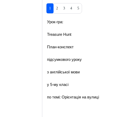
1
2
3
4
5
Урок-гра:
Treasure Hunt
План-конспект
підсумкового уроку
з англійської мови
у 5-му класі
по темі: Орієнтація на вулиці