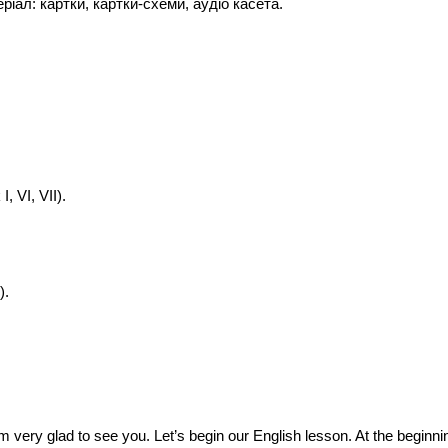
іал: картки, картки-схеми, аудіо касета.
 VI, VII).
).
 very glad to see you. Let’s begin our English lesson. At the beginn