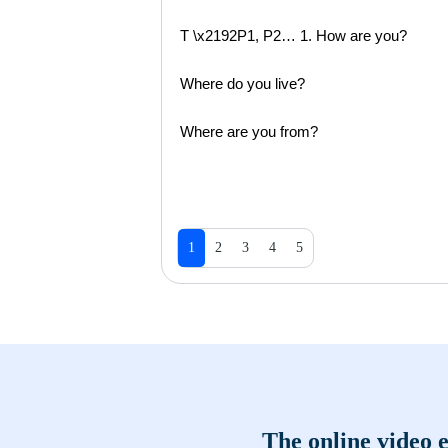
T \x2192P1, P2… 1. How are you?
Where do you live?
Where are you from?
1
2
3
4
5
The online video e