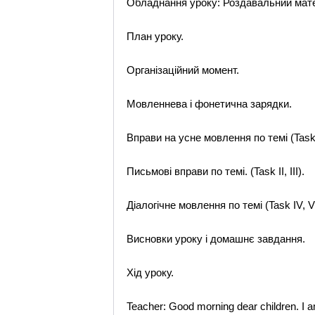
Обладнання уроку: Роздавальний матер
План уроку.
Організаційний момент.
Мовленнева і фонетична зарядки.
Вправи на усне мовлення по темі (Task I,
Письмові вправи по темі. (Task II, III).
Діалогічне мовлення по темі (Task IV, V
Висновки уроку і домашнє завдання.
Хід уроку.
Teacher: Good morning dear children. I am