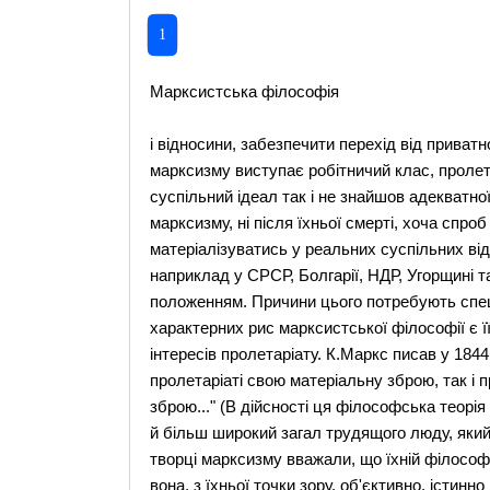
1
Марксистська філософія
і відносини, забезпечити перехід від приватної до суспільної власності. Такою силою у вченні марксизму виступає робітничий клас, пролетаріат. Сьогодні можна сказати, що комуністичний суспільний ідеал так і не знайшов адекватної реалізації на практиці ні за життя фундаторів марксизму, ні після їхньої смерті, хоча спроб було немало. Теорія виявилась безсилою матеріалізуватись у реальних суспільних відносинах, а ті форми, в яких вона втілювалась, наприклад у СРСР, Болгарії, НДР, Угорщині та інших країнах, не відповідали її основним положенням. Причини цього потребують спеціального і неупередженого аналізу. Однією з характерних рис марксистської філософії є її безпосередня спрямованість на захист потреб та інтересів пролетаріату. К.Маркс писав у 1844 p.: "Подібно до того, як філософія знаходить у пролетаріаті свою матеріальну зброю, так і пролетаріат знаходить у філософії свою духовну зброю..." (В дійсності ця філософська теорія мала своєю соціальною базою не лише пролетаріат, а й більш широкий загал трудящого люду, який зазнавав експлуатації з боку буржуазії.) При цьому творці марксизму вважали, що їхній філософській теорії властиві також ознаки науки, оскільки вона, з їхньої точки зору, об'єктивно, істинно відображає тенденції розвитку дійсності. Важливим кроком у розвитку світової філософської думки стала розробка в рамках філософії марксизму проблеми практики. У цьому вченні практика займає одне з центральних місць і траєктується як матеріальна предметно-чуттєва, цілеспрямована діяльність людини, завдяки якій змінюються природний і суспільний світ, у тому числі і сама людина. Вищим рівнем практики К.Маркс і Ф.Енгельс вважали революційну зміну суспільних відносин. Революційна практика пролетаріату і широких народних мас вважалася тим важелем, за допомогою якого ця філософська теорія могла реалізуватись. К.Маркс зазначав у "Тезах про Фейербаха": "Філософи лише по-різному пояснювали світ, а справа полягає в тому, щоб змінити його". По суті вся марксистська філософія — це спроба раціонально обгрунтувати шляхи зміни світу на кращий. Цій ідеї підпорядковані всі її складові — онтологія, гносеологія, діалектика та ін. Вона стала духовною зброєю в руках тих, хто бажав кардинальної зміни суспільного ладу. Але результати застосування цієї зброї виявились трагічними. Важлива характеристика марксистської філософії — її атеїзм. У цьому вченні релігія піддається нищівній критиці з використанням досягнень науки та надбань попередньої філософії, насамперед французьких просвітителів XVIII ст. та вчення Л.Фейербаха. Як уже зазначалось, марксизм було створено в Німеччині. Але поступово він виходить за її межі, поширюється в інших країнах. Свій внесок в розробку та пропаганду марксистської філософії зробила плеяда політичних діячів, учених, теоретиків, які жили і творили у період активної діяльності К.Маркса та Ф.Енгельса або відразу після їх смерті. У Німеччині - це Й.Діцген (1828-1888 pp.), К.Шорлеммер (1834-1892 pp.), А.Бебель (1840-1913 pp.), Ф.Мерінг (1846-1919 pp.), у Франції — П.Лафарг (1842-1911 pp.), в Італії — А.Лабріола (1843-1904 pp.), у Болгарії — Д.Благоєв (1855-1924 pp.), у Росії — Г.В.Плеханов (1856-1918pp.). Виникнення і розвиток марксистської філософії, без сумніву, є якісним стрибком в історико-філософському процесі. Багато складних проблем буття людини, суспільства, природи, розвитку науки, методології пізнання і практики набули в ній принципово нової інтерпретації. В рамках самого марксизму поява цього вчення розглядається як революційний переворот у філософії. Але нерозумною є як абсолютизація даної філософської теорії, що мала місце в СРСР таінших країнах соціалістичного табору, так і її огульна, поверхова і неконструктивна критика. До марксистської філософії потрібно підходити, як і до інших філософських вчень, виважено і неупереджено. В ході подальшого суспільного розвитку одні її ідеї збереглися і розвивалися, інші піддані критиці та запереченню. Нові соціальні умови потребують нових підходів, нового філософського осмислення. Мабуть, лише історія зможе дати цій філософії неупереджену оцінку. Серед послідовників вчення К. Маркса і Ф.Енгельса особливе місце належить В.І.Леніну. Філософські ідеї марксизму дістали в ленінських працях подальший розвиток. Розглядати і оцінювати його необхідно, беручи до уваги щонайменше дві групи чинників. Перша група пов'язана з соціально-економічним розвитком капіталізму, у тому числі в Росії наприкінці XIX — початку XX ст., і духовно-політичними процесами, що мали місце на той час в суспільстві. Друга — має свої корені в науці. Кінець XIX — початок XX ст. — це час наукових відкриттів у фізиці, що не вписувались у традиційну наукову картину світу, суперечили принципам класичної механіки, на засадах якої ця картина базувалась, і потребували нового філософського бачення. Йдеться насамперед про відкриття радіоакти