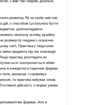
осин. Саме такі свідомі, доцільні,
чного розвитку. Як за своїм змістом,
ма дій, є способом суспільного буття
предметна, цілепокладаюча
тановить загальну основу, рушійну
ьне розвинутої людини з освоєння
 цьому світі. Практика є людською
 зміна предмета під час взаємодії
Якщо практику розглядати як
егулюється і контролюється обмін
ілену в конкретно-історичних формах
е поле, визначає і спрямовує
дносин, то практика набуває ознак
б'єктивної дійсності, створює умови
го різноманітних формах. Але в