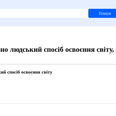
Пошук
о людський спосіб освоєння світу,
й спосіб освоєння світу
8