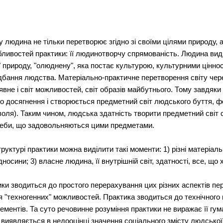
 людина не тільки перетворює згідно зі своїми цілями природу, а
бливостей практики: її людинотворчу спрямованість. Людина вид
 природу, "олюднену", яка постає культурою, культурними цінно
адбання людства. Матеріально-практичне перетворення світу чер
явне і світ можливостей, світ образів майбутнього. Тому завдяки
го досягнення і створюється предметний світ людського буття, ф
оля). Таким чином, людська здатність творити предметний світ с
треби, що задовольняються цими предметами.
труктурі практики можна виділити такі моменти: 1) різні матеріаль
носини; 3) власне людина, її внутрішній світ, здатності, все, що 
ики зводиться до простого перерахування цих різних аспектів 
 "техногенних" можливостей. Практика зводиться до технічного п
ментів. Та суто речовинне розуміння практики не виражає її гума
 виявляється в недооцінці значення соціального змісту людської