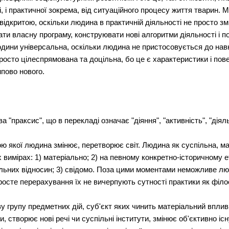
лі, і практичної зокрема, від ситуаційного процесу життя тварин
о відкритою, оскільки людина в практичній діяльності не просто з
вати власну програму, конструювати нові алгоритми діяльності і 
юдини універсальна, оскільки людина не пристосовується до на
росто цілеспрямована та доцільна, бо це є характеристики і пове
пово нового.
 "праксис", що в перекладі означає "діяння", "активність", "діяль
ю якої людина змінює, перетворює світ. Людина як суспільна, ма
х вимірах: 1) матеріально; 2) на певному конкретно-історичному е
ільних відносин; 3) свідомо. Поза цими моментами неможливе лю
просте перерахування їх не вичерпують сутності практики як філос
у групу предметних дій, суб'єкт яких чинить матеріальний вплив
 створює нові речі чи суспільні інститути, змінює об'єктивно іс