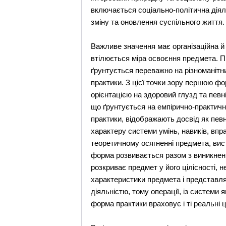
включається соціально-політична діял
зміну та оновлення суспільного життя.
Важливе значення має організаційна й 
втілюється міра освоєння предмета. П
ґрунтується переважно на різноманітн
практики. З цієї точки зору першою фо
орієнтацією на здоровий глузд та пев
що ґрунтується на емпірично-практично
практики, відображають досвід як пев
характеру системи умінь, навиків, вп
теоретичному осягненні предмета, вист
форма розвивається разом з виникнен
розкриває предмет у його цілісності, н
характеристики предмета і представляє
діяльністю, тому операції, із системи
форма практики враховує і ті реальні 