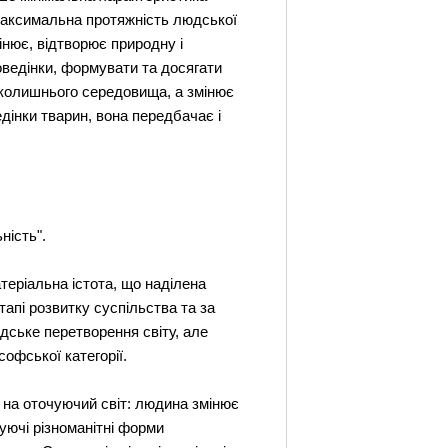
. Максимальна протяжність людської
мінює, відтворює природну і
поведінки, формувати та досягати
вколишнього середовища, а змінює
дінки тварин, вона передбачає і
ність".
теріальна істота, що наділена
тапі розвитку суспільства та за
дське перетворення світу, але
офської категорії.
 на оточуючий світ: людина змінює
нуючі різноманітні форми