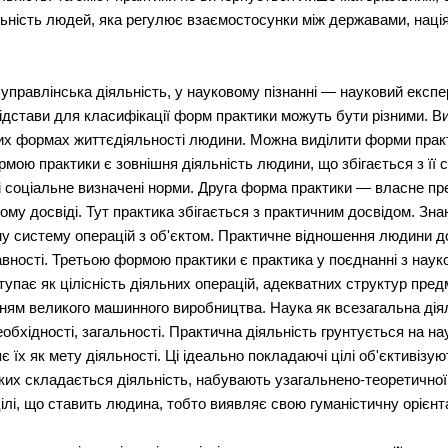
ьність людей, яка регулює взаємостосунки між державами, нація
управлінська діяльність, у науковому пізнанні — науковий експе
ідстави для класифікації форм практики можуть бути різними. 
их формах життєдіяльності людини. Можна виділити форми практик
рмою практики є зовнішня діяльність людини, що збігається з її 
ні соціальне визначені норми. Друга форма практики — власне п
му досвіді. Тут практика збігається з практичним досвідом. Зна
ну систему операцій з об'єктом. Практичне відношення людини д
равності. Третьою формою практики є практика у поєднанні з нау
упає як цілісність діяльних операцій, адекватних структур предм
ням великого машинного виробництва. Наука як всезагальна дія
еобхідності, загальності. Практична діяльність грунтується на нау
 їх як мету діяльності. Ці ідеально покладаючі цілі об'єктивізу
 яких складається діяльність, набувають узагальнено-теоретично
цілі, що ставить людина, тобто виявляє свою гуманістичну орієнт