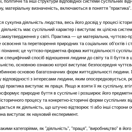
, політичні та інші структури відповідної системи суспільних відн
у, матеріальну визначеність, включаються в поняття "практика".
я сукупна діяльність людства, весь його досвід у процесі істори
а діяльність має суспільний характер і виступає як цілісна систе
амоутвердження у світі. Практика — це матеріальна, чуттєво-
 освоєння та перетворення природних та соціальних об'єктів і с
і пізнання; це чуттєво-предметна форма життєдіяльності суспіл
кож специфічний спосіб відношення людини до світу та її буття в
ьністю, основною ознакою котрої виступає безпосередня чуттєва
либинною основою багатозначних форм життєдіяльності людини. 
 відповідності з інтересами людини, яким опосередковується, р
ді практика виступає як праця. Якщо ж взяти її як суспільну, вт
рансформує природне буття в суспільне і розширює його предметн
історичного процесу та конкретно-історичні форми суспільних ві
ється як діяльність, що штучно відтворює ті або інші сторони о
она виступає як науковий експеримент.
 такими категоріями, як "діяльність", "праця", "виробництво" в йо