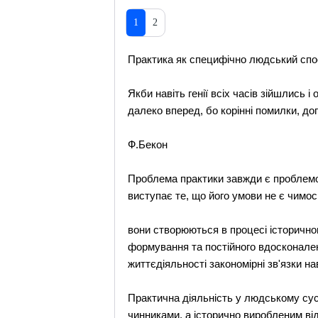
1
2
Практика як специфічно людський спос
Якби навіть генії всіх часів зійшлись 
далеко вперед, бо корінні помилки, до
Ф.Бекон
Проблема практики завжди є проблем
виступає те, що його умови не є чимо
вони створюються в процесі історично
формування та постійного вдосконален
життєдіяльності закономірні зв'язки на
Практична діяльність у людському сусп
чинниками, а історично виробленим ві