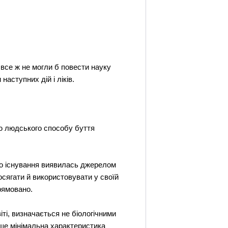
и все ж не могли б повести науку
аступних дій і ліків.
ю людського способу буття
го існування виявилась джерелом
сягати й використовувати у своїй
прямовано.
іті, визначається не біологічними
ише мінімальна характеристика