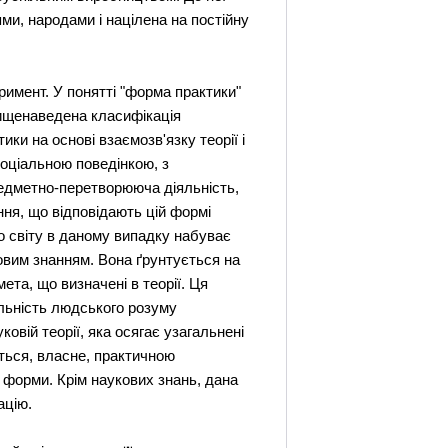
ми, народами і націлена на постійну
римент. У понятті "форма практики"
Вищенаведена класифікація
и на основі взаємозв'язку теорії і
соціальною поведінкою, з
редметно-перетворююча діяльність,
ння, що відповідають цій формі
о світу в даному випадку набуває
ковим знанням. Вона ґрунтується на
ета, що визначені в теорії. Ця
льність людського розуму
ковій теорії, яка осягає узагальнені
ються, власне, практичною
ї форми. Крім наукових знань, дана
ацію.