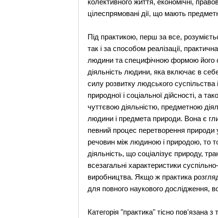
колективного життя, економічні, правові
цілеспрямовані дії, що мають предметн
Під практикою, перш за все, розумієтьс
так і за способом реалізації, практичн
людини та специфічною формою його с
діяльність людини, яка включає в себе
силу розвитку людського суспільства 
природної і соціальної дійсності, а та
чуттєвою діяльністю, предметною діял
людини і предмета природи. Вона є г
певний процес перетворення природи у
речовин між людиною і природою, то то
діяльність, що соціалізує природу, т
всезагальні характеристики суспільно-
виробництва. Якщо ж практика розгляда
для повного наукового дослідження, в
Категорія "практика" тісно пов'язана з