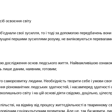
іб освоєння світу
і об'єднали свої зусилля, то і тоді за допомогою передбачень вон
пущені першими зусиллями розуму, не виліковуються перевагами н
ою дослідження основ людського життя. Найважливішою ознако
сь лише даним, наявним, готовим;
го саморозвитку людини. Необхідність творити себе і умови сво
ня різноманітних людських здатностей, і насамперед здатності о
вколишнього світу і на цій основі діяти свідомо, доцільно, цілес
ільстві, на відміну від процесу життєдіяльності в тваринному св
дповідним соціокультурним розвитком. Але це, так би мовити, л