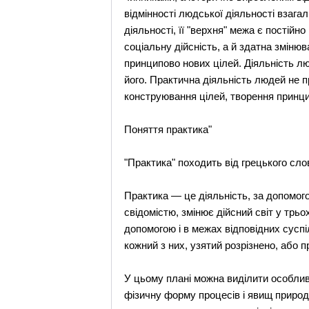
відмінності людської діяльності взага
діяльності, її "верхня" межа є постійн
соціальну дійсність, а й здатна зміню
принципово нових цілей. Діяльність л
його. Практична діяльність людей не п
конструювання цілей, творення принци
Поняття практика"
"Практика" походить від грецького слова
Практика — це діяльність, за допомого
свідомістю, змінює дійсний світ у трьо
допомогою і в межах відповідних сусп
кожний з них, узятий розрізнено, або 
У цьому плані можна виділити особлив
фізичну форму процесів і явищ природи,