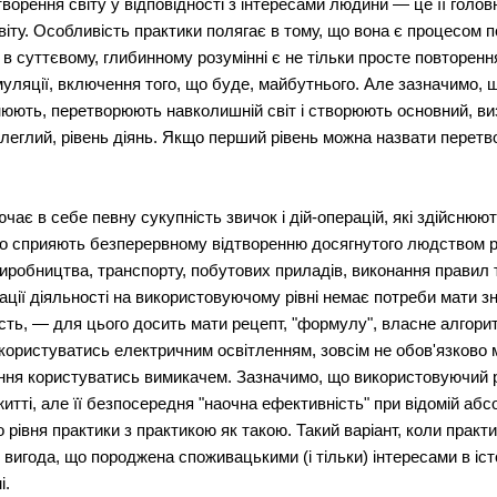
ворення світу у відповідності з інтересами людини — це її головни
іту. Особливість практики полягає в тому, що вона є процесом п
в суттєвому, глибинному розумінні є не тільки просте повторення
уляції, включення того, що буде, майбутнього. Але зазначимо, що
нюють, перетворюють навколишній світ і створюють основний, ви
ідлеглий, рівень діянь. Якщо перший рівень можна назвати перет
ає в себе певну сукупність звичок і дій-операцій, які здійснюю
 що сприяють безперервному відтворенню досягнутого людством 
 виробництва, транспорту, побутових приладів, виконання правил 
зації діяльності на використовуючому рівні немає потреби мати 
ість, — для цього досить мати рецепт, "формулу", власне алгори
 користуватись електричним освітленням, зовсім не обов'язково 
іння користуватись вимикачем. Зазначимо, що використовуючий рі
тті, але її безпосередня "наочна ефективність" при відомій абс
 рівня практики з практикою як такою. Такий варіант, коли практ
вигода, що породжена споживацькими (і тільки) інтересами в істо
і.