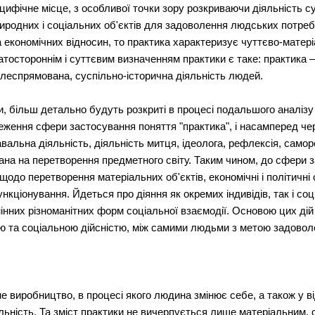
ецифічне місце, з особливої точки зору розкриваючи діяльність 
иродних і соціальних об'єктів для задоволення людських потреб
 економічних відносин, то практика характеризує чуттєво-матеріа
атостороннім і суттєвим визначенням практики є таке: практика
леспрямована, суспільно-історична діяльність людей.
ки, більш детально будуть розкриті в процесі подальшого аналізу
еження сфери застосування поняття "практика", і насамперед чер
навальна діяльність, діяльність митця, ідеолога, рефлексія, само
ана на перетворення предметного світу. Таким чином, до сфери 
щодо перетворення матеріальних об'єктів, економічні і політичні 
нкціонування. Йдеться про діяння як окремих індивідів, так і соц
інних різноманітних форм соціальної взаємодії. Основою цих дій
ю та соціальною дійсністю, між самими людьми з метою задовол
 виробництво, в процесі якого людина змінює себе, а також у від
льність. Та зміст практики не вичерпується лише матеріальним, 