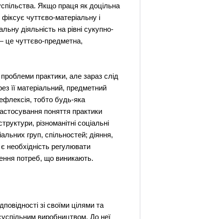
суспільства. Якщо праця як доцільна
 фіксує чуттєво-матеріальну і
льну діяльність на рівні сукупно-
 — це чуттєво-предметна,
 проблеми практики, але зараз слід
ез її матеріальний, предметний
рефлексія, тобто будь-яка
застосування поняття практики
структури, різноманітні соціальні
іальних груп, спільностей; діяння,
 є необхідність регулювати
ення потреб, що виникають.
повідності зі своїми цілями та
суспільним виробництвом. До неї