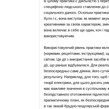
В цілому практика є діяльністю з перет
специфічно людського ставлення до св
соціального даного. Оскільки практика 
було і є, вона виступає як момент акум
креативними за своїм характером, змі
вона включає в себе ще один, хоч і п
використовуючим.
Використовуючий рівень практики включ
(нормами, рецептами, інструкціями),
світом. Це дії з використання засобів
дії, що раніше відбувалися. Для реалі
безпосередньо саме діяння, його сутн
результату. Наприклад, для того, щоб
теорії електрики, для цього досить ум
має важливе значення в суспільному жи
безпідставного ототожнення підлеглого
прагматичному плані, як безпосередня 
в так званій брудно-гендлярській форм