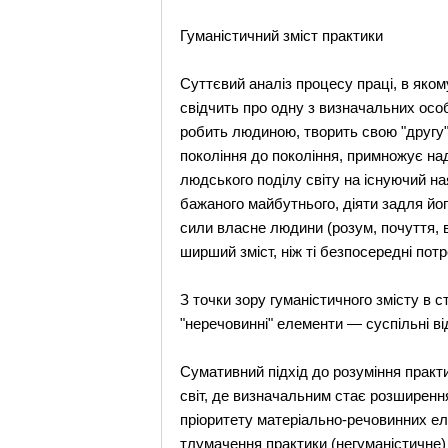
Гуманістичний зміст практики
Суттєвий аналіз процесу праці, в якому
свідчить про одну з визначальних осо
робить людиною, творить свою "другу"
покоління до покоління, примножує н
людського поділу світу на існуючий на
бажаного майбутнього, діяти задля йо
сили власне людини (розум, почуття, в
ширший зміст, ніж ті безпосередні по
З точки зору гуманістичного змісту в с
"неречовинні" елементи — суспільні від
Сумативний підхід до розуміння практ
світ, де визначальним стає розширення
пріоритету матеріально-речовинних еле
тлумачення практики (негуманістичне)