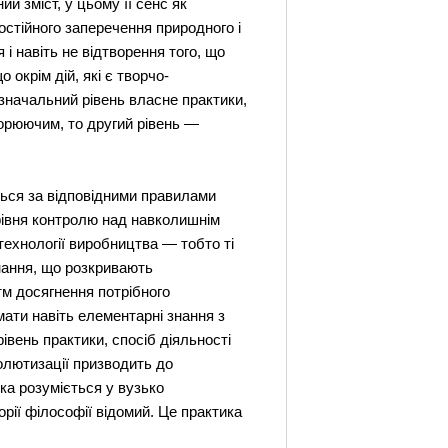
й зміст, у цьому її сенс як
остійного заперечення природного і
 і навіть не відтворення того, що
 окрім дій, які є творчо-
значальний рівень власне практики,
ворюючим, то другий рівень —
ться за відповідними правилами
рівня контролю над навколишнім
технології виробництва — тобто ті
знання, що розкривають
тм досягнення потрібного
мати навіть елементарні знання з
вень практики, спосіб діяльності
олютизації призводить до
ика розуміється у вузько
рії філософії відомий. Це практика