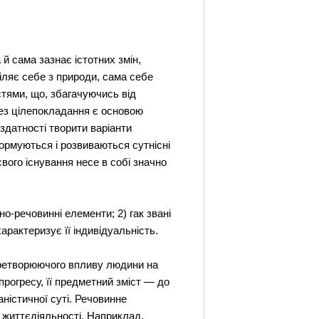
 й сама зазнає істотних змін,
іляє себе з природи, сама себе
стями, що, збагачуючись від
ез цілепокладання є основою
 здатності творити варіанти
ормуються і розвиваються сутнісні
вого існування несе в собі значно
но-речовинні елементи; 2) гак звані
характеризує її індивідуальність.
перетворюючого впливу людини на
рогресу, її предметний зміст — до
ністичної суті. Речовинне
 життєдіяльності. Наприклад,