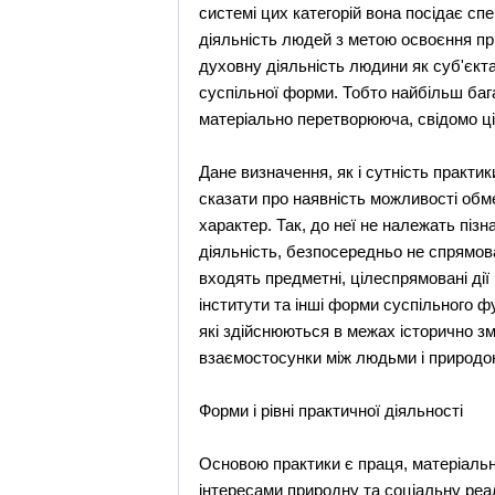
системі цих категорій вона посідає сп
діяльність людей з метою освоєння пр
духовну діяльність людини як суб'єкта
суспільної форми. Тобто найбільш баг
матеріально перетворююча, свідомо ці
Дане визначення, як і сутність практи
сказати про наявність можливості обм
характер. Так, до неї не належать піз
діяльність, безпосередньо не спрямов
входять предметні, цілеспрямовані дії 
інститути та інші форми суспільного фу
які здійснюються в межах історично зм
взаємостосунки між людьми і природо
Форми і рівні практичної діяльності
Основою практики є праця, матеріальне
інтересами природну та соціальну реа