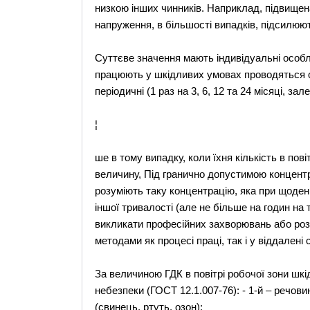
низкою інших чинників. Наприклад, підвищена 
напруження, в більшості випадків, підсилюю
Суттєве значення мають індивідуальні особли
працюють у шкідливих умовах проводяться об
періодичні (1 раз на 3, 6, 12 та 24 місяці, з
¦
ше в тому випадку, коли їхня кількість в по
величину, Під гранично допустимою концентр
розуміють таку концентрацію, яка при щоденні
іншої тривалості (але не більше на годин на
викликати професійних захворювань або роз
методами як процесі праці, так і у віддалені
За величиною ГДК в повітрі робочої зони шк
небезпеки (ГОСТ 12.1.007-76): - 1-й – речов
(свинець, ртуть, озон);