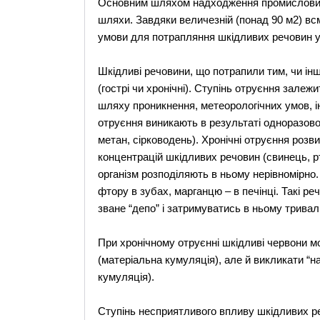
Основним шляхом надходження промислових 
шляхи. Завдяки величезній (понад 90 м2) вс
умови для потрапляння шкідливих речовин у
Шкідливі речовини, що потрапили тим, чи ін
(гострі чи хронічні). Ступінь отруєння залежит
шляху проникнення, метеорологічних умов, і
отруєння виникають в результаті одноразової
метан, сірководень). Хронічні отруєння розв
концентрацій шкідливих речовин (свинець, р
організм розподіляють в ньому нерівномірно.
фтору в зубах, марганцю – в печінці. Такі ре
зване “депо” і затримуватись в ньому тривал
При хронічному отруєнні шкідливі червони м
(матеріальна кумуляція), але й викликати “
кумуляція).
Ступінь несприятливого впливу шкідливих ре