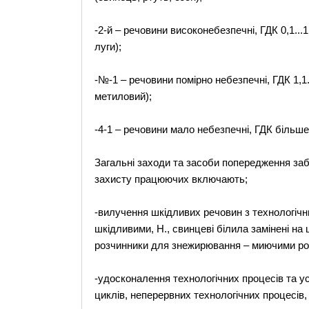
-2-й – речовини високонебезпечні, ГДК 0,1...1
луги);
-№-1 – речовини помірно небезпечні, ГДК 1,1..
метиловий);
-4-1 – речовини мало небезпечні, ГДК більше 1
Загальні заходи та засоби попередження за
захисту працюючих включають;
-вилучення шкідливих речовин з технологічн
шкідливими, Н., свинцеві білила замінені на
розчинники для знежирювання – миючими роз
-удосконалення технологічних процесів та у
циклів, неперервних технологічних процесів,