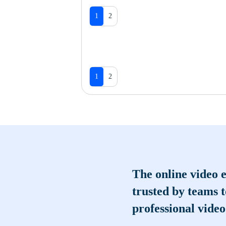
1
2
1
2
The online video e
trusted by teams 
professional video