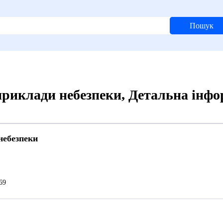
Пошук
приклади небезпеки, Детальна інф
небезпеки
69