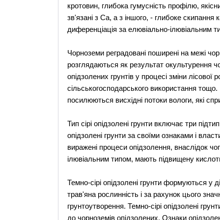
кротовин, глибока гумусність профілю, якісн
зв'язані з Са, а з іншого, - глибоке скипання
диференціація за елювіально-ілювіальним т
Чорноземи реградовані поширені на межі чорн
розглядаються як результат окультурення чо
опідзолених грунтів у процесі зміни лісової 
сільськогосподарського використання тощо. 
посилюються висхідні потоки вологи, які спр
Тип сірі опідзолені грунти включає три підтипи: 
опідзолені грунти за своїми ознаками і влас
виражені процеси опідзолення, внаслідок чог
ілювіальним типом, мають підвищену кислотн
Темно-сірі опідзолені грунти формуються у ді
трав'яна рослинність і за рахунок цього зн
грунтоутворення. Темно-сірі опідзолені гру
до чорноземів опідзолених. Ознаки опідзолен