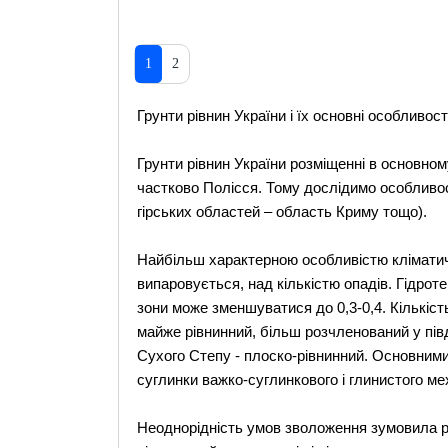
1
2
Грунти рівнин України і їх основні особливост
Грунти рівнин України розміщенні в основному
частково Полісся. Тому дослідимо особливост
гірських областей – область Криму тощо).
Найбільш характерною особливістю кліматичн
випаровується, над кількістю опадів. Гідротер
зони може зменшуватися до 0,3-0,4. Кількіст
майже рівнинний, більш розчленований у півден
Сухого Степу - плоско-рівнинний. Основним
суглинки важко-суглинкового і глинистого ме
Неоднорідність умов зволоження зумовила різ