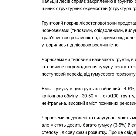
Кальцій лесів сприяє закріпленню в грунтах 
цінних структурних окремостей (структура гр
Грунтовий покрив лісостепової зони предст
чорноземами (типовими, опідзоленими, вилуг
трав'янистою рослинністю, і сірими опідзолен
утворились під лісовою рослинністю.
Чорноземами типовими називають грунти, в я
інтенсивне нагромадження гумусу, азоту та 
поступовий перехід від гумусового горизонту
Вміст гумусу в цих грунтах найвищий - 4-6%, 
катіонного обміну - 30-50 мг - екв/100г грунт
нейтральна, високий вміст поживних речовин
Чорноземи опідзолені та вилугувані мають м
але містять досить багато гумусу (3-5%) й 
степову і лісову фази розвитку. Про це свідчи