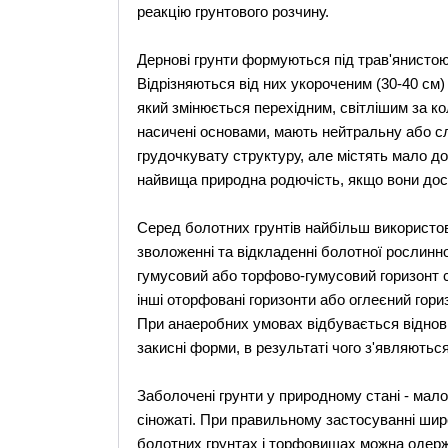
реакцію грунтового розчину.
Дернові грунти формуються під трав'янисто
Відрізняються від них укороченим (30-40 см
який змінюється перехідним, світлішим за ко
насичені основами, мають нейтральну або с
грудочкувату структуру, але містять мало д
найвища природна родючість, якщо вони дост
Серед болотних грунтів найбільш використо
зволоженні та відкладенні болотної рослинно
гумусовий або торфово-гумусовий горизонт с
інші оторфовані горизонти або оглеєний гор
При анаеробних умовах відбувається відновн
закисні форми, в результаті чого з'являються
Заболочені грунти у природному стані - мал
сіножаті. При правильному застосуванні шир
болотних грунтах і торфовищах можна одерж