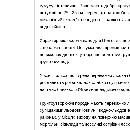
гумусу - інтенсивні. Вони мають добре прог
потужністю 25 - 35 см, переміщення колоїдів 
механічний склад їх середньо - і важко-сугл
водостійкість.
Характерною особливістю для Полісся є пере
з поверхні вологи. Це зумовлює промивний 
понижених ділянок, утворення болотних грун
грунтових вод.
У зоні Полісся поширена переважно лісова і 
рослинність розвивалась слабко і суттєвого 
наш час близько 50% земель надмірно зволож
Грунтоутворюючі породи мають переважно ле
супіщаними льодовиковими і водно-льодовик
районах, у місцях виходу на поверхню масив
мергельні відклади та невеликі острівки лес