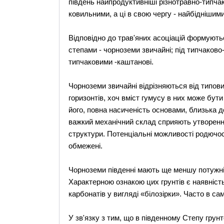
південь найпродуктивніші різнотравно-типча
ковильними, а ці в свою чергу - найбіднішим
Відповідно до трав'яних асоціацій формуютьс
степами - чорноземи звичайні; під типчаково
типчаковими -каштанові.
Чорноземи звичайні відрізняються від типов
горизонтів, хоч вміст гумусу в них може бути
його, повна насиченість основами, близька д
важкий механічний склад сприяють утворенню
структури. Потенціальні можливості родючост
обмежені.
Чорноземи південні мають ще меншу потужніст
Характерною ознакою цих грунтів є наявніст
карбонатів у вигляді «білозірки». Часто в сам
У зв'язку з тим, що в південному Степу гру