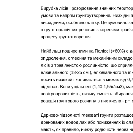
Вирубка лісів і розорювання значних територ
умови та напрям грунтоутворення. Низхідні п
висхідними, особливо влітку. Це зумовило з
в грунт органічних речовин з коренями трав
процесу грунтотворення.
Найбільш поширеними на Поліссі (>60%) є де
опідзолення, оглеєння та механічним складо
лісів з трав'янистою рослинністю, що сприял
елювіального (18-25 см.), елювіального та іл
досить низький і коливається в межах від 0,
відмінах. Вони ущільнені (1,40-1,55г/см3), м
повітропроникність, низьку ємність вбирання
реакція грунтового розчину в них кисла - рН 
Дерново-підзолисті глеюваті грунти розташ
дренованих вододілах або пониженнях із сл
мають, як правило, нижчу родючість через н