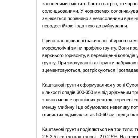
засоленими і містять багато натрію, то чорн
солонцьованими. У чорноземах солончакуват
змінюється порівняно з незасоленими відмін
неводостійкою і здатною до руйнування.
При осолонцюванні (насиченні вбирного ком
морфологічні зміни профілю грунту. Вони про
верхнього горизонту, в переміщенні колоїдів
грунту. При змочуванні такі грунти набрякаю
зцементовуються, розтріскуються і розпадают
Каштанові грунти сформувалися у зоні Сухо
кількості опадів 300-350 мм під зрідженим тр
значно менше органічних решток, кореневі с
меншу глибину і це обумовлює невелику поту
глинистих відмінах сягає 50-60 см і дещо бі
Каштанові грунти поділяються на три типи: т
2,5-3,5 і світло-каштанові - 2,0-2,5%. На тер