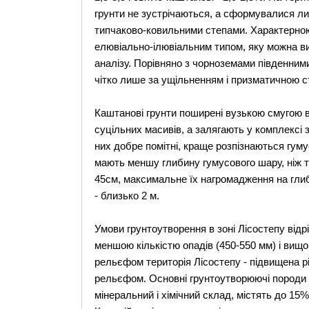
грунти не зустрічаються, а сформувалися ли
типчаково-ковильними степами. Характерною 
елювіально-ілювіальним типом, яку можна ви
аналізу. Порівняно з чорноземами південни
чітко лише за ущільненням і призматичною с
Каштанові грунти поширені вузькою смугою 
суцільних масивів, а залягають у комплексі
них добре помітні, краще розпізнаються гуму
мають меншу глибину гумусового шару, ніж т
45см, максимальне їх нагромадження на глиби
- близько 2 м.
Умови грунтоутворення в зоні Лісостепу відр
меншою кількістю опадів (450-550 мм) і вищ
рельєфом територія Лісостепу - підвищена р
рельєфом. Основні грунтоутворюючі породи -
мінеральний і хімічний склад, містять до 15%