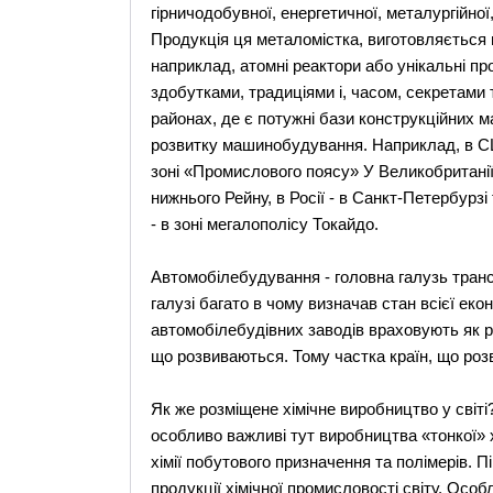
гірничодобувної, енергетичної, металургійно
Продукція ця металомістка, виготовляється н
наприклад, атомні реактори або унікальні пр
здобутками, традиціями і, часом, секретами т
районах, де є потужні бази конструкційних м
розвитку машинобудування. Наприклад, в С
зоні «Промислового поясу» У Великобританії 
нижнього Рейну, в Росії - в Санкт-Петербурзі т
- в зоні мегалополісу Токайдо.
Автомобілебудування - головна галузь тран
галузі багато в чому визначав стан всієї еко
автомобілебудівних заводів враховують як р
що розвиваються. Тому частка країн, що розв
Як же розміщене хімічне виробництво у світі?
особливо важливі тут виробництва «тонкої» 
хімії побутового призначення та полімерів. 
продукції хімічної промисловості світу. Особ