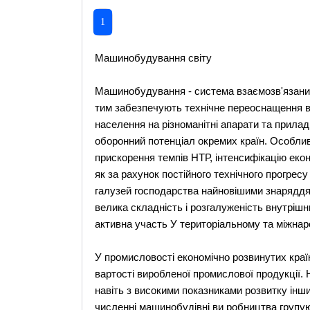
1
Машинобудування світу
Машинобудування - система взаємозв'язаних
тим забезпечують технічне переоснащення в
населення на різноманітні апарати та прила
оборонний потенціал окремих країн. Особл
прискорення темпів НТР, інтенсифікацію екон
як за рахунок постійного технічного прогресу 
галузей господарства найновішими знаряддя
велика складність і розгалуженість внутрішн
активна участь У територіальному та міжнаро
У промисловості економічно розвинутих краї
вартості виробленої промислової продукції.
навіть з високими показниками розвитку інш
численні машинобудівні ви робництва групую