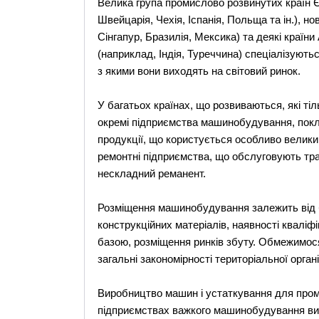
Велика група промислово розвинутих країн Є
Швейцарія, Чехія, Іспанія, Польща та ін.), н
Сінгапур, Бразилія, Мексика) та деякі країн
(наприклад, Індія, Туреччина) спеціалізують
з якими вони виходять на світовий ринок.
У багатьох країнах, що розвиваються, які тіл
окремі підприємства машинобудування, покли
продукції, що користується особливо велики
ремонтні підприємства, що обслуговують тра
нескладний реманент.
Розміщення машинобудування залежить від б
конструкційних матеріалів, наявності кваліфі
базою, розміщення ринків збуту. Обмежимос
загальні закономірності територіальної органі
Виробництво машин і устаткування для про
підприємствах важкого машинобудування ви