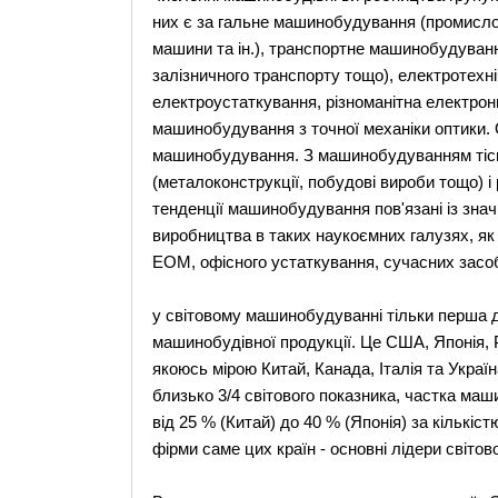
них є за гальне машинобудування (промислов
машини та ін.), транспортне машинобудування
залізничного транспорту тощо), електротехн
електроустаткування, різноманітна електро
машинобудування з точної механіки оптики.
машинобудування. З машинобудуванням тісн
(металоконструкції, побудові вироби тощо) і
тенденції машинобудування пов'язані із зна
виробництва в таких наукоємних галузях, як
ЕОМ, офісного устаткування, сучасних засобі
у світовому машинобудуванні тільки перша 
машинобудівної продукції. Це США, Японія, Р
якоюсь мірою Китай, Канада, Італія та Україн
близько 3/4 світового показника, частка ма
від 25 % (Китай) до 40 % (Японія) за кількі
фірми саме цих країн - основні лідери світов