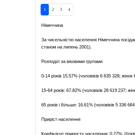
1
2
3
4
Німеччина
За чисельністю населення Німеччина посідає д
станом на липень 2001).
Розподіл за віковими групами
0-14 років 15.57% (чоловіків 6 635 328; жінок 
15-64 років: 67.82% (чоловіків 28 619 237; жін
65 років і більше: 16.61% (чоловіків 5 336 664
Приріст населення
Коефіцієнт приросту населення: 0.27%. Щорі