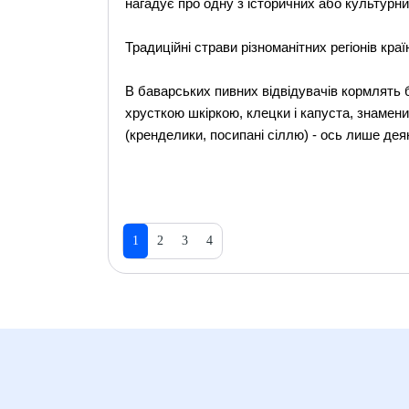
нагадує про одну з історичних або культурни
Традиційні страви різноманітних регіонів краї
В баварських пивних відвідувачів кормлять
хрусткою шкіркою, клецки і капуста, знамен
(кренделики, посипані сіллю) - ось лише де
1
2
3
4