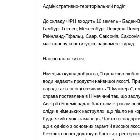
Адміністративно-територіальний поділ
До складу ФРН входить 16 земель - Баден-Вю
Гамбург, Гессен, Мекленбург-Передня Помера
Рейнланд-Пфальц, Саар, Саксонія, Саксонія-
має власну конституцію, парламент і уряд.
Національна кухня
Німецька кухня добротна, її однаково люблять і
води надають продукти найвищої якості. При
народі такі ласощі називають "Шманкерл", с
справа поставлена в Німеччині так, що заслуг
Австрії і Богемії надає багатьом стравам о
сліди в німецьких каструлях, що пішло на ко
будь-який смак і гаманець. Часто господарі в
що є однією з основних гарантій високої якос
безкоштовного додатку в багатьох ресторан