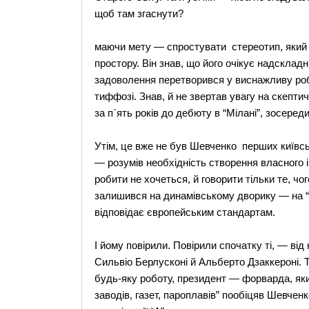
щоб там згаснути?
маючи мету — спростувати стереотип, який с
простору. Він знав, що його очікує надскладн
задоволення перетворився у виснажливу роб
тиффозі. Знав, й не звертав увагу на скептичні 
за п`ять років до дебюту в “Мілані”, зосеред
Утім, це вже не був Шевченко перших київсь
— розумів необхідність створення власного ім
робити не хочеться, й говорити тільки те, чо
залишився на динамівському дворику — на “
відповідає європейським стандартам.
І йому повірили. Повірили спочатку ті, — ві
Сильвіо Берлусконі й Альберто Дзаккероні. 
будь-яку роботу, президент — форварда, як
заводів, газет, пароплавів” пообіцяв Шевченко