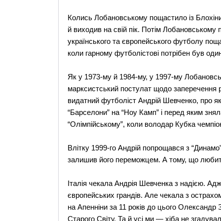
Колись Лобановському пощастило із Блохіни
й виходив на свій пік. Потім Лобановському 
українського та європейського футболу поща
коли гарному футболістові потрібен був оди
Як у 1973-му й 1984-му, у 1997-му Лобановс
марксистський постулат щодо заперечення рол
видатний футболіст Андрій Шевченко, про як
“Барселони” на “Ноу Камп” і перед яким знял
“Олімпійському”, коли володар Кубка чемпіо
Влітку 1999-го Андрій попрощався з “Динамо”
залишив його переможцем. А тому, що любит
Італія чекала Андрія Шевченка з надією. Адж
європейських грандів. Але чекала з острахо
на Апенніни за 11 років до цього Олександр 
Старого Світу. Та й усі ми — хіба не згадувал