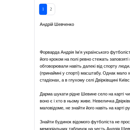
1
2
Андрій Шевченко
Форварда Андрія Ім'я українського футболіст
його кроком на полі ревно стежать заповзяті
обговорювали навіть далекі від спорту люди.
(принаймні у спорті) масштабу. Однак мало 
стадіонах, а в глухому селі Двірківщині Київс
Дарма шукати рідне Шевине село на карті чи 
воно є і хто в ньому живе. Невеличка Двіркі
маловідоме, не знайти його навіть на карті р
Знайти будинок відомого футболіста не прост
меморіальних табличок на честь Андрія Шевч