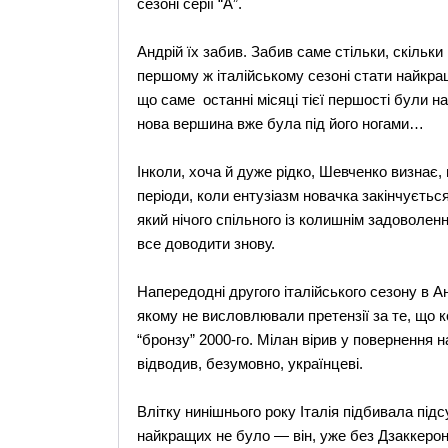
сезоні серії “А”.
Андрій їх забив. Забив саме стільки, скільки
першому ж італійському сезоні стати найкра
що саме останні місяці тієї першості були
нова вершина вже була під його ногами…
Інколи, хоча й дуже рідко, Шевченко визнає,
періоди, коли ентузіазм новачка закінчуєть
який нічого спільного із колишнім задоволен
все доводити знову.
Напередодні другого італійського сезону в Ан
якому не висловлювали претензії за те, що к
“бронзу” 2000-го. Мілан вірив у повернення 
відводив, безумовно, українцеві.
Влітку нинішнього року Італія підбивала підс
найкращих не було — він, уже без Дзаккероні