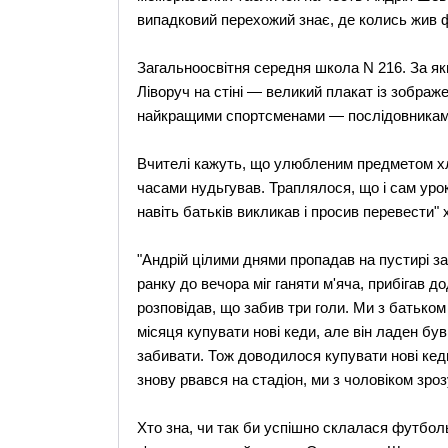
випадковий перехожий знає, де колись жив ф
Загальноосвітня середня школа N 216. За яких
Ліворуч на стіні — великий плакат із зображ
найкращими спортсменами — послідовникам
Вчителі кажуть, що улюбленим предметом хлоп
часами нудьгував. Траплялося, що і сам уро
навіть батьків викликав і просив перевести"
"Андрій цілими днями пропадав на пустирі 
ранку до вечора міг ганяти м'яча, прибігав 
розповідав, що забив три голи. Ми з батько
місяця купувати нові кеди, але він ладен був
забивати. Тож доводилося купувати нові кеди
знову рвався на стадіон, ми з чоловіком зроз
Хто зна, чи так би успішно склалася футболь