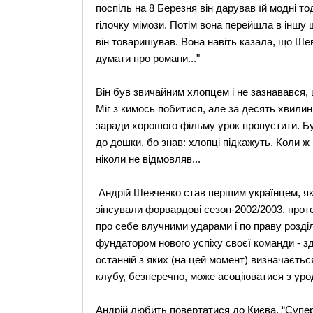
поспіль на 8 Березня він дарував їй модні то
гілочку мімози. Потім вона перейшла в іншу 
він товаришував. Вона навіть казала, що Шев
думати про романи..."
Він був звичайним хлопцем і не зазнавався, 
Міг з кимось побитися, але за десять хвилин
заради хорошого фільму урок пропустити. Бу
до дошки, бо знав: хлопці підкажуть. Коли ж
ніколи не відмовляв...
Андрій Шевченко став першим українцем, як
зіпсували форвардові сезон-2002/2003, прот
про себе влучними ударами і по праву розділ
фундатором нового успіху своєї команди - зд
останній з яких (на цей момент) визначається
клубу, безперечно, може асоціюватися з ур
Андрій любить повертатися до Києва. “Суперз