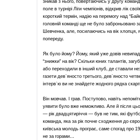
зникав з нього, повертаючись у другу команду
поле в турнірі Ліги чемпіонів, відкрив лік св
короткий термін, надію на перемогу над “Байє
головній команді ще не було заброньовано з
Шевченка, але, посилаючись на вік хлопця, 
попереду.
Як було йому? Йому, який уже довів невипадк
“знижки” на вік? Скільки юних талантів, заг
або переходили в інший клуб, де ставали н
газети дев`яносто третього, дев`яносто четв
інтерв`ю ви не знайдете жодного рядка скарг
Він мовчав. І грав. Поступово, навіть непомі
уявити було вже неможливо. Але й після цьог
— рік двадцятиріччя — був не тим, які футбо
команда, яка за рік почне сходження до євро
київська молодь програє, саме спогад про 19
не за горами…