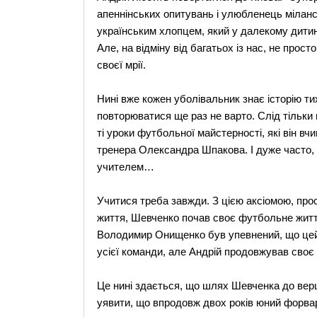
апеннінських опитувань і улюбленець мілан
українським хлопцем, який у далекому дитин
Але, на відміну від багатьох із нас, не прос
своєї мрії.
Нині вже кожен уболівальник знає історію тих
повторюватися ще раз не варто. Слід тільки н
ті уроки футбольної майстерності, які він вч
тренера Олександра Шпакова. І дуже часто, 
учителем…
Учитися треба завжди. З цією аксіомою, про
життя, Шевченко почав своє футбольне життя
Володимир Онищенко був упевнений, що цей
усієї команди, але Андрій продовжував своє 
Це нині здається, що шлях Шевченка до вер
уявити, що впродовж двох років юний форвар