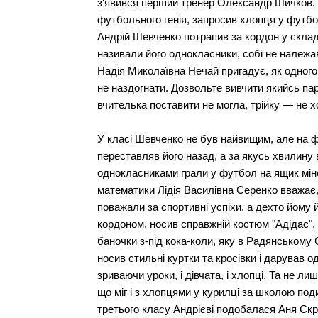
з'явився перший тренер Олександр Шичков. В
футбольного генія, запросив хлопця у футбо
Андрій Шевченко потрапив за кордон у склад
називали його однокласники, собі не належав:
Надія Миколаївна Нечай пригадує, як одного 
не наздогнати. Дозвольте вивчити якийсь пара
вчителька поставити не могла, трійку — не хот
У класі Шевченко не був найвищим, але на 
переставляв його назад, а за якусь хвилину 
однокласниками грали у футбол на ящик міне
математики Лідія Василівна Серенко вважає,
поважали за спортивні успіхи, а дехто йому й
кордоном, носив справжній костюм "Адідас", 
баночки з-під кока-коли, яку в Радянському С
носив стильні куртки та кросівки і дарував 
зриваючи уроки, і дівчата, і хлопці. Та не 
що міг і з хлопцями у курилці за школою поди
третього класу Андрієві подобалася Аня Скр