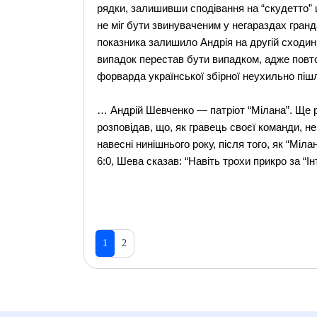
рядки, залишивши сподівання на “скудетто” щ
не міг бути звинуваченим у негараздах гран
показника залишило Андрія на другій сходинці
випадок перестав бути випадком, адже повтор
форварда української збірної неухильно пішл
… Андрій Шевченко — патріот “Мілана”. Ще рі
розповідав, що, як гравець своєї команди, не 
навесні нинішнього року, після того, як “Міл
6:0, Шева сказав: “Навіть трохи прикро за “І
1
2