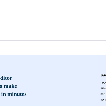
Веб
ditor
ПРО
to make
РЕК
 in minutes
ЗВО
КОН