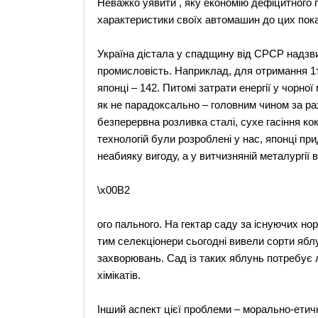
Неважко уявити , яку економію дефіцитного 
характеристики своїх автомашин до цих пока
Україна дістала у спадщину від СРСР надзв
промисловість. Наприклад, для отримання 1т
японці – 142. Питомі затрати енергії у чорної 
як не парадоксально – головним чином за ра
безперервна розливка сталі, сухе гасіння кок
технологій були розроблені у нас, японці при
неабияку вигоду, а у витчизняній металургії 
\x00B2
ого пального. На гектар саду за існуючих но
тим селекціонери сьогодні вивели сорти яблу
захворювань. Сад із таких яблунь потребує 
хімікатів.
Інший аспект цієї проблеми – морально-етич