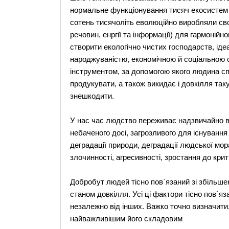
нормальне функціонування тисяч екосистем б
сотень тисячоліть еволюційно виробляли сво
речовин, енргії та інформації) для гармоній
створити екологічно чистих господарств, ід
народжуваністю, економічною й соціальною с
інструментом, за допомогою якого людина с
продукувати, а також викидає і довкілля таку 
знешкодити.
У нас час людство переживає надзвичайно важ
небаченого досі, загрозливого для існування 
деградації природи, деградації людської мор
злочинності, агресивності, зростання до кри
Добробут людей тісно пов`язаний зі збільшен
станом довкілля. Усі ці фактори тісно пов`яз
незалежно від інших. Важко точно визначити
найважливішим його складовим