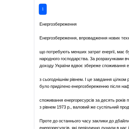
1
Енергозбереження
Енергозбереження, впровадження нових техн
що потребують менших затрат енергії, має 
народного господарства. За розрахунками вч
доходу України вдвоє збереже споживання ене
з сьогоднішнім рівнем. І це завдання цілком
було приділено енергозбереженню після наф
споживання енергоресурсів за десять років п
з рівнем 1973 р., валовий же суспільний прод
Проте до останнього часу заклики до дбайли
енергоресурсів, які періодично лунали в нас