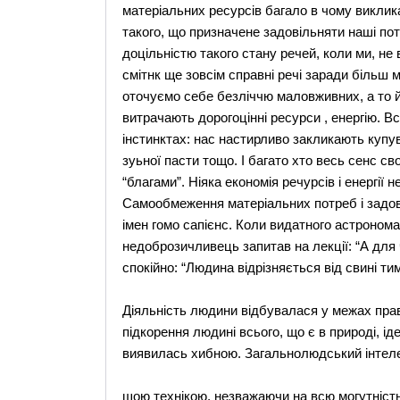
матеріальних ресурсів багало в чому виклика
такого, що призначене задовільняти наші п
доцільністю такого стану речей, коли ми, не
смітнк ще зовсім справні речі заради більш
оточуємо себе безліччю маловживних, а то й
витрачають дорогоцінні ресурси , енергію. 
інстинктах: нас настирливо закликають купува
зуьної пасти тощо. І багато хто весь сенс св
“благами”. Ніяка економія речурсів і енергі
Самообмеження матеріальних потреб і задово
імен гомо сапієнс. Коли видатного астроном
недоброзичливець запитав на лекції: “А для 
спокійно: “Людина відрізняється від свині тим
Діяльність людини відбувалася у межах прав
підкорення людині всього, що є в природі, і
виявилась хибною. Загальнолюдський інтеле
шою технікою, незважаючи на всю могутність,