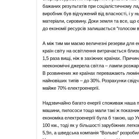
бажаних результатів при соціалістичному ладо
виробник був відчужений від власності, і у 
матеріали, сировину. Доки земля та все, що є
до економії ресурсів залишається “голосом в
А між тим ми маємо величезні резерви для ек
країн світу на освітлення витрачається близь
1,5 раза вищі, ніж в захіжних країнах. Прич
неекономічні джерела світла – лампи розжаре
В розвинених же країнах переважають люміне
найновіших типів – до 30%. Розрахунки сві
майже 70% електроенергії.
Надзвичайно багато енергії споживаж наша по
машини, пилососи тощо мали такі ж показники
економіка електроенергії була б такою, що У
100 км., тоді як у більшості зарубіжних легк
5,9л, а шведська компанія “Вольво” розроби