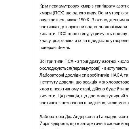
Крім перламутрових хмар з тригідрату азотн
хмари (ПСХ) ще одного виду. Вони утворюют
опускається нижче 190 К. З охолодженням п
частинках, утворюючи водно-льодові хмари. 
кислоти. ПСХ цього типу, утримують водяну к
класу, розрізняючи їх за щвидкістю утворен
поверхні Землі.
Всі три типи ПСХ - з тригідрату азотної кисло
охолоджуються(перламутрові) - виступають 
Лабораторні досліди співробітників НАСА т
інституту довели, що реакція між хлористов
хлор в неактивному стані, дійсно буде йти на
кислоти. Ця реакція, що дає молекулярний хл
частинок з незначною швидкістю, якою можн
Лабораторія Дж. Андерсона з Гарвардського у
Йорк відкрили, що в антарктичній озоновій дір