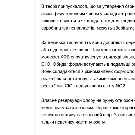
В теорії припускалося, що за утворення озон
атмосферу головним чином у складі антропог
використовуються як хладагенти для кондиціо
виробництва пенопластів, можуть зберігатися
За декілька тисячолітть вони досягають сере
або піднімаються вище. Там ультрафіолетове
молекул ХФВ спочатку існує в вигляді вільн
Cl O. Обидві форми вступають в подальші реа
Вони складаються з різноманітних форм хло
реакції вільного хлору з такими компонентам
реакції між ClO та двуокисом азоту NO2.
Власне резервуари хлору не руйнують озон -
може реагувати з озоном. Перші компютерні
великого впливу на озоновий шар. З них вип
тільки невелику частину озону.