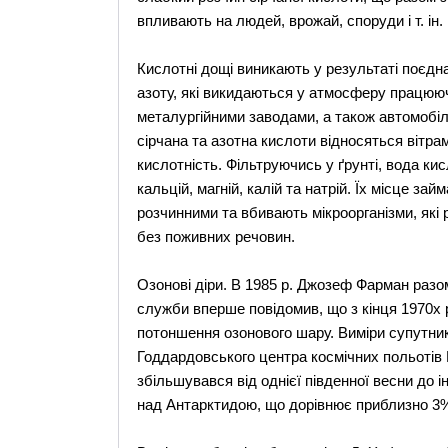
впливають на людей, врожай, споруди і т. ін.
Кислотні дощі виникають у результаті поєдн
азоту, які викидаються у атмосферу працююч
металургійними заводами, а також автомобі
сірчана та азотна кислоти відносяться вітра
кислотність. Фільтруючись у ґрунті, вода ки
кальцій, магній, калій та натрій. Їх місце за
розчинними та вбивають мікроорганізми, які 
без поживних речовин.
Озонові діри. В 1985 р. Джозеф Фарман разом
служби вперше повідомив, що з кінця 1970х 
потоншення озонового шару. Виміри супутник
Годдардовського центра космічних польотів
збільшувався від однієї південної весни до і
над Антарктидою, що дорівнює приблизно 3%