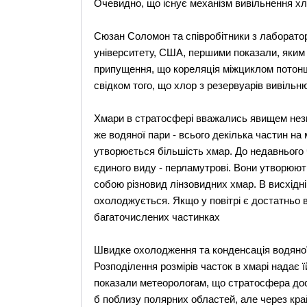
Очевидно, що існує механізм вивільнення хл
Сюзан Соломон та співробітники з лабораторі
університету, США, першими показали, яким 
припущення, що кореляція міжциклом потон
свідком того, що хлор з резервуарів вивільн
Хмари в стратосфері вважались явищем незви
же водяної пари - всього декілька частин на 
утворюється більшість хмар. До недавнього
єдиного виду - перламутрові. Вони утворюют
собою різновид лінзовидних хмар. В висхідн
охолоджується. Якщо у повітрі є достатньо 
багаточислених частинках
Швидке охолодження та конденсація водяно
Розподілення розмірів часток в хмарі надає 
показали метеорологам, що стратосфера дос
б поблизу полярних областей, але через кра