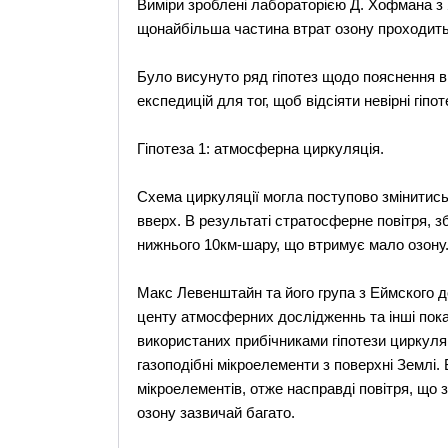
Виміри зроблені лабораторією Д. Хофмана з 
щонайбільша частина втрат озону проходить н
Було висунуто ряд гіпотез щодо пояснення в
експедицій для тог, щоб відсіяти невірні гіпот
Гіпотеза 1: атмосферна циркуляція.
Схема циркуляції могла поступово змінитись
вверх. В результаті стратосферне повітря, з
нижнього 10км-шару, що втримує мало озону
Макс Левенштайн та його група з Еймского д
центу атмосферних дослідженнь та інші пок
використаних прибічниками гіпотези циркуляц
газоподібні мікроелементи з поверхні Землі. 
мікроелементів, отже насправді повітря, що 
озону зазвичай багато.