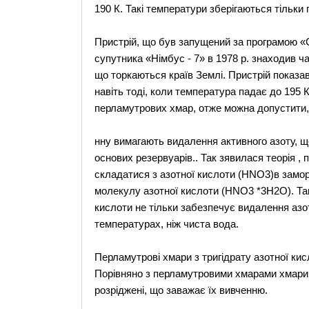
190 К. Такі температури зберігаються тільки 
Пристрій, що був запущений за програмою «
супутника «Німбус - 7» в 1978 р. знаходив ч
що торкаються країв Землі. Пристрій показа
навіть тоді, коли температура падає до 195 
перламутрових хмар, отже можна допустити
нну вимагають видалення активного азоту, що
основих резервуарів.. Так зявилася теорія , 
складатися з азотної кислоти (HNO3)в замо
молекулу азотної кислоти (HNO3 *3H2O). Так
кислоти не тільки забезпечує видалення азо
температурах, ніж чиста вода.
Перламутрові хмари з тригідрату азотної кис
Порівняно з перламутровими хмарами хмари з
розріджені, що заважає їх вивченню.