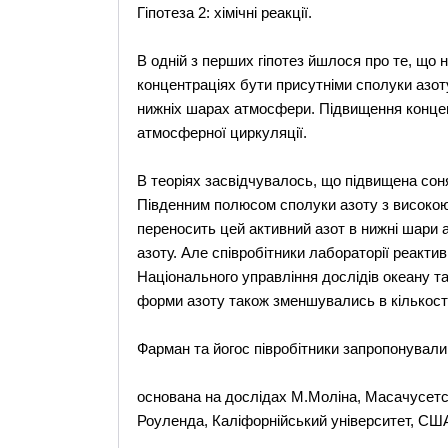
Гіпотеза 2: хімічні реакції.
В одній з перших гіпотез йшлося про те, що 
концентраціях бути присутніми сполуки азоту
нижніх шарах атмосфери. Підвищення концен
атмосферної циркуляції.
В теоріях засвідчувалось, що підвищена сон
Південним полюсом сполуки азоту з високою 
переносить цей активний азот в нижні шари 
азоту. Але співробітники лабораторії реакти
Національного управління дослідів океану та
форми азоту також зменшувались в кількості
Фарман та йогос півробітники запропонували
основана на дослідах М.Моліна, Масачусетс
Роуленда, Каліфорнійський університет, США