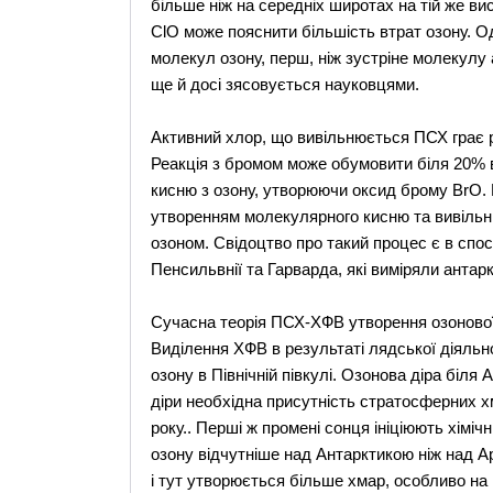
більше ніж на середніх широтах на тій же вис
СlО може пояснити більшість втрат озону. О
молекул озону, перш, ніж зустріне молекулу а
ще й досі зясовується науковцями.
Активний хлор, що вивільнюється ПСХ грає р
Реакція з бромом може обумовити біля 20% вт
кисню з озону, утворюючи оксид брому ВrО. 
утворенням молекулярного кисню та вивільн
озоном. Свідоцтво про такий процес є в спо
Пенсильвнії та Гарварда, які виміряли антаркт
Сучасна теорія ПСХ-ХФВ утворення озонової
Виділення ХФВ в результаті лядської діяльн
озону в Північній півкулі. Озонова діра біл
діри необхідна присутність стратосферних 
року.. Перші ж промені сонця ініціюють хімі
озону відчутніше над Антарктикою ніж над 
і тут утворюється більше хмар, особливо на