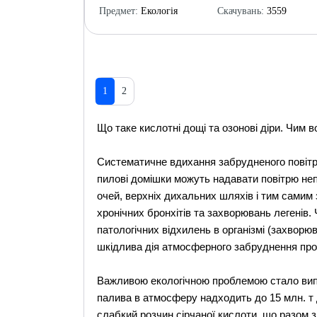
Предмет:
Екологія
Скачувань:
3559
1
2
Що таке кислотні дощі та озонові діри. Чим 
Систематичне вдихання забрудненого повітря
пилові домішки можуть надавати повітрю не
очей, верхніх дихальних шляхів і тим самим 
хронічних бронхітів та захворювань легенів.
патологічних відхилень в організмі (захворюва
шкідлива дія атмосферного забруднення про
Важливою екологічною проблемою стало вип
палива в атмосферу надходить до 15 млн. т 
слабкий розчин сірчаної кислоти, що разом 