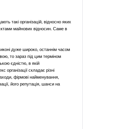
ають такі організацій, відносно яких
'єктами майнових відносин. Саме в
сиконі дуже широко, останнім часом
вою, то зараз під цим терміном
кою єдністю, в якій
с організації складає різні
инаходи, фірмові найменування,
зації, його репутація, шанси на