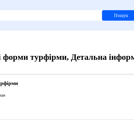
Пошук
і форми турфірми, Детальна інфор
урфірми
ван
4