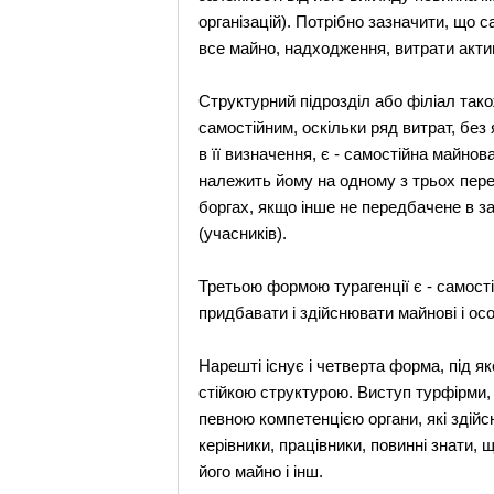
організацій). Потрібно зазначити, що 
все майно, надходження, витрати акти
Структурний підрозділ або філіал так
самостійним, оскільки ряд витрат, без
в її визначення, є - самостійна майно
належить йому на одному з трьох перер
боргах, якщо інше не передбачене в за
(учасників).
Третьою формою турагенції є - самості
придбавати і здійснювати майнові і осо
Нарешті існує і четверта форма, під як
стійкою структурою. Виступ турфірми, 
певною компетенцією органи, які здійсн
керівники, працівники, повинні знати,
його майно і інш.