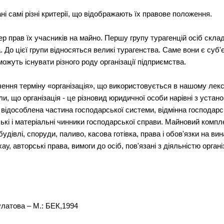
ні самі різні критерії, що відображають їх правове положення.
р прав їх учасників на майно. Першу групу турагенцій осіб склад
. До цієї групи відносяться великі турагенства. Саме вони є суб
можуть існувати різного роду організації підприємства.
ачення терміну «організація», що використовується в нашому лек
и, що організація - це різновид юридичної особи нарівні з устано
відособлена частина господарської системи, відмінна господарсь
і і матеріальні чинники господарської справи. Майновий комплек
будівлі, споруди, паливо, касова готівка, права і обов'язки на в
ау, авторські права, вимоги до осіб, пов'язані з діяльністю органі
Булатова – М.: БЕК,1994