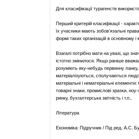
Для класифікації турагенств використа
Перший критерій класифікації - характе
їх учасники мають зобов'язальні права
формі таких організацій в основному і 
Взагалі потрібно мати на увазі, що зн
істотно змінилося. Якщо раніше вважал
розуміють яку-небудь первинну ланку, 
матеріалізуються, сполучаються людськ
матеріальні і нематеріальні елементи: 
товарні знаки, промислові зразки, ноу-х
ринку, бухгалтерська звітність і т.п..
Література
Економіка: Підручник / Під ред. А.С. 