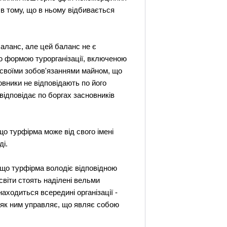
 в тому, що в ньому відбивається
баланс, але цей баланс не є
ою формою турорганізації, включеною
а своїми зобов'язаннями майном, що
овники не відповідають по його
відповідає по боргах засновників
що турфірма може від свого імені
ді.
є, що турфірма володіє відповідною
світи стоять наділені вельми
находиться всередині організації -
 і як ним управляє, що являє собою