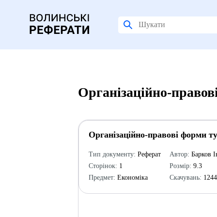
Органiзацiйно-правов
Органiзацiйно-правові форми т
Тип документу:
Реферат
Автор:
Барков І
Сторінок:
1
Розмір:
9.3
Предмет:
Економіка
Скачувань:
124