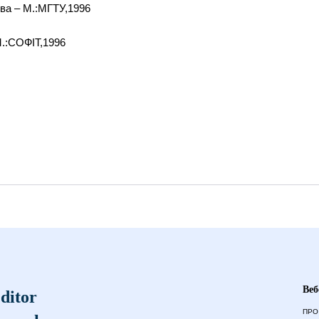
аєва – М.:МГТУ,1996
М.:СОФІТ,1996
Веб
ditor
ПРО