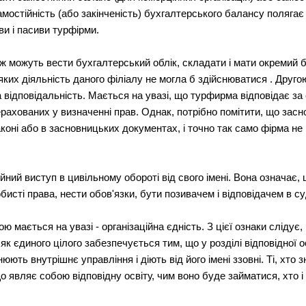
самостійність (або закінченість) бухгалтерського балансу полягає
ви і пасиви турфірми.
ож можуть вести бухгалтерський облік, складати і мати окремий 
 яких діяльність даного філіалу не могла б здійснюватися . Друг
ва відповідальність. Мається на увазі, що турфирма відповідає з
ахованих у визначенні прав. Однак, потрібно помітити, що засн
коні або в засновницьких документах, і точно так само фірма не 
йний виступ в цивільному обороті від свого імені. Вона означає, 
бисті права, нести обов'язки, бути позивачем і відповідачем в су
ою мається на увазі - організаційна єдність. З цієї ознаки сліду
як єдиного цілого забезпечується тим, що у розділі відповідної о
юють внутрішнє управління і діють від його імені ззовні. Ті, хто з
 що являє собою відповідну освіту, чим воно буде займатися, хто