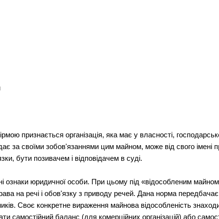
и
ою признається організація, яка має у власності, господарськ
ідає за своїми зобов'язаннями цим майном, може від свого імені п
зки, бути позивачем і відповідачем в суді.
і ознаки юридичної особи. При цьому під «відособленим майном»
рава на речі і обов'язку з приводу речей. Дана норма передбача
ників. Своє конкретне вираження майнова відособленість знаходи
мати самостійний баланс (для комерційних організацій) або само