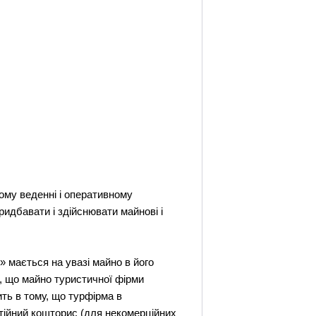
ому веденні і оперативному
ридбавати і здійснювати майнові і
 мається на увазі майно в його
є, що майно туристичної фірми
ть в тому, що турфірма в
стійний кошторис (для некомерційних