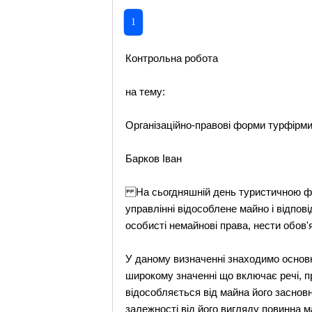
1
Контрольна робота
на тему:
Організаційно-правові форми турфірм
Барков Іван
На сьогдняшній день туристичною фірм
управлінні відособлене майно і відпов
особисті немайнові права, нести обов'я
У даному визначенні знаходимо основн
широкому значенні що включає речі, п
відособляється від майна його заснов
залежності від його вигляду повинна 