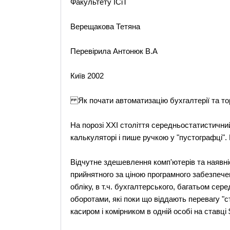
Факультету ІСіТ
Верещакова Тетяна
Перевірила Антонюк В.А
Київ 2002
Як почати автоматизацію бухгалтерії та тор
На порозі XXI століття середньостатистичний
калькуляторі і пише ручкою у "пустографці".
Відчутне здешевлення комп'ютерів та наявніс
прийнятного за ціною програмного забезпече
обліку, в т.ч. бухгалтерського, багатьом сер
оборотами, які поки що віддають перевагу "ст
касиром і комірником в одній особі на ставці 