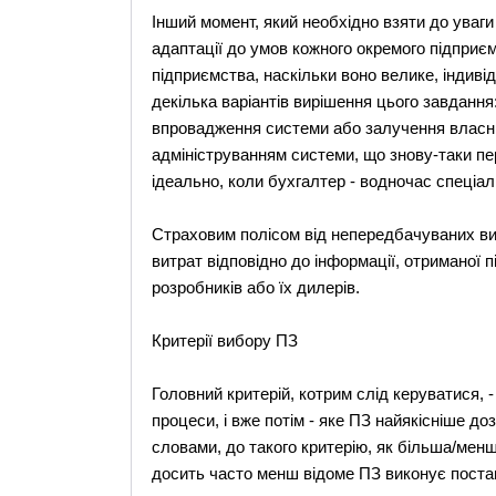
Інший момент, який необхідно взяти до уваги
адаптації до умов кожного окремого підприєм
підприємства, наскільки воно велике, індиві
декілька варіантів вирішення цього завданн
впровадження системи або залучення власни
адмініструванням системи, що знову-таки пе
ідеально, коли бухгалтер - водночас спеціалі
Страховим полісом від непередбачуваних ви
витрат відповідно до інформації, отриманої п
розробників або їх дилерів.
Критерії вибору ПЗ
Головний критерій, котрим слід керуватися, 
процеси, і вже потім - яке ПЗ найякісніше д
словами, до такого критерію, як більша/менш
досить часто менш відоме ПЗ виконує поставл