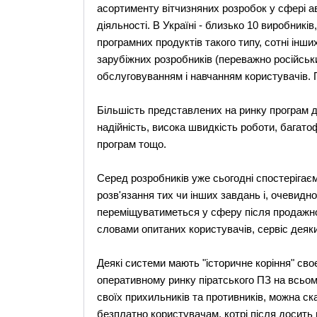
асортименту вітчизняних розробок у сфері ав
діяльності. В Україні - близько 10 виробник
програмних продуктів такого типу, сотні інш
зарубіжних розробників (переважно російсь
обслуговуванням і навчанням користувачів. П
Більшість представлених на ринку програм ді
надійність, висока швидкість роботи, багато
програм тощо.
Серед розробників уже сьогодні спостерігаєм
розв'язання тих чи інших завдань і, очевидн
переміщуватиметься у сферу після продажної 
словами опитаних користувачів, сервіс деяк
Деякі системи мають "історичне коріння" сво
оперативному ринку піратського ПЗ на всьом
своїх прихильників та противників, можна ск
безплатно користувачам, котрі після досить 